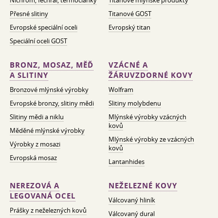
Nichrom, fechral, termočlánky
Titanové mlýnské produkty
Přesné slitiny
Titanové GOST
Evropské speciální oceli
Evropský titan
Speciální oceli GOST
BRONZ, MOSAZ, MĚĎ
VZÁCNÉ A
A SLITINY
ŽÁRUVZDORNÉ KOVY
Bronzové mlýnské výrobky
Wolfram
Evropské bronzy, slitiny mědi
Slitiny molybdenu
Slitiny mědi a niklu
Mlýnské výrobky vzácných
kovů
Měděné mlýnské výrobky
Mlýnské výrobky ze vzácných
Výrobky z mosazi
kovů
Evropská mosaz
Lantanhides
NEREZOVÁ A
NEŽELEZNÉ KOVY
LEGOVANÁ OCEL
Válcovaný hliník
Prášky z neželezných kovů
Válcovaný dural