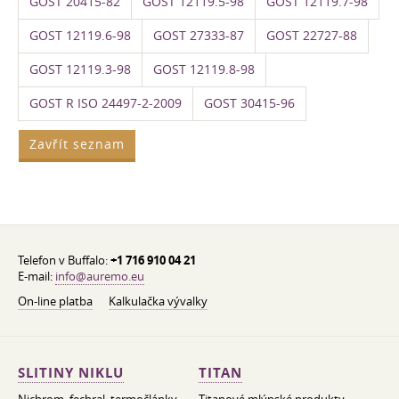
GOST 20415-82
GOST 12119.5-98
GOST 12119.7-98
GOST 12119.6-98
GOST 27333-87
GOST 22727-88
GOST 12119.3-98
GOST 12119.8-98
GOST R ISO 24497-2-2009
GOST 30415-96
Zavřít seznam
Telefon v Buffalo:
+1 716 910 04 21
E-mail:
info@auremo.eu
On-line platba
Kalkulačka vývalky
SLITINY NIKLU
TITAN