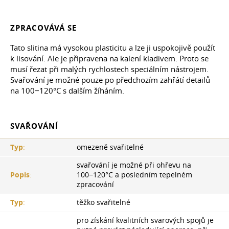
ZPRACOVÁVÁ SE
Tato slitina má vysokou plasticitu a lze ji uspokojivě použít
k lisování. Ale je připravena na kalení kladivem. Proto se
musí řezat při malých rychlostech speciálním nástrojem.
Svařování je možné pouze po předchozím zahřátí detailů
na 100−120°C s dalším žíháním.
SVAŘOVÁNÍ
Typ
:
omezeně svařitelné
svařování je možné při ohřevu na
Popis
:
100−120°С a posledním tepelném
zpracování
Typ
:
těžko svařitelné
pro získání kvalitních svarových spojů je