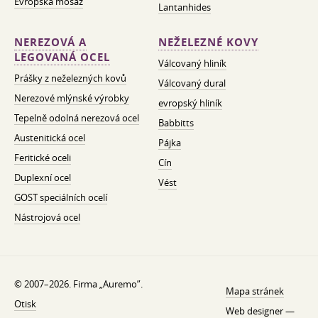
Evropská mosaz
Lantanhides
NEREZOVÁ A
NEŽELEZNÉ KOVY
LEGOVANÁ OCEL
Válcovaný hliník
Prášky z neželezných kovů
Válcovaný dural
Nerezové mlýnské výrobky
evropský hliník
Tepelně odolná nerezová ocel
Babbitts
Austenitická ocel
Pájka
Feritické oceli
Cín
Duplexní ocel
Vést
GOST speciálních ocelí
Nástrojová ocel
© 2007–2026. Firma „Auremo”.
Mapa stránek
Otisk
Web designer —