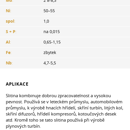
Mo
:
2 8-8,3
Ni
:
50–55
spol
:
1,0
S + P
:
na 0,015
Al
:
0,65-1,15
Fe
:
zbytek
Nb
:
4,7-5,5
APLIKACE
Slitina kombinuje dobrou zpracovatelnost a vysokou
pevnost. Používá se v leteckém průmyslu, automobilovém
průmyslu, k výrobě hnacích hřídelí, skříní turbín, litých kol,
skříní difuzorů, hřídelí kompresorů, kotoučových desek
atd. Kromě toho se tato slitina používá při výrobě
plynových turbín.