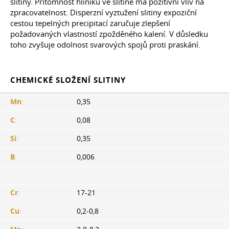
slitiny. Přítomnost hliníku ve slitině má pozitivní vliv na
zpracovatelnost. Disperzní vyztužení slitiny expoziční
cestou tepelných precipitací zaručuje zlepšení
požadovaných vlastností zpožděného kalení. V důsledku
toho zvyšuje odolnost svarových spojů proti praskání.
CHEMICKÉ SLOŽENÍ SLITINY
Mn
:
0,35
C
:
0,08
Si
:
0,35
B
:
0,006
Cr
:
17-21
Cu
:
0,2-0,8