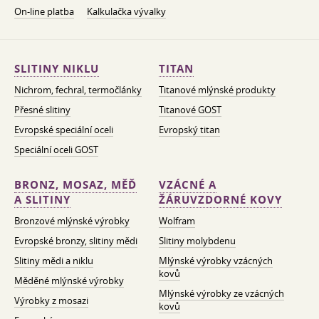
On-line platba
Kalkulačka vývalky
SLITINY NIKLU
TITAN
Nichrom, fechral, termočlánky
Titanové mlýnské produkty
Přesné slitiny
Titanové GOST
Evropské speciální oceli
Evropský titan
Speciální oceli GOST
BRONZ, MOSAZ, MĚĎ
VZÁCNÉ A
A SLITINY
ŽÁRUVZDORNÉ KOVY
Bronzové mlýnské výrobky
Wolfram
Evropské bronzy, slitiny mědi
Slitiny molybdenu
Slitiny mědi a niklu
Mlýnské výrobky vzácných
kovů
Měděné mlýnské výrobky
Mlýnské výrobky ze vzácných
Výrobky z mosazi
kovů