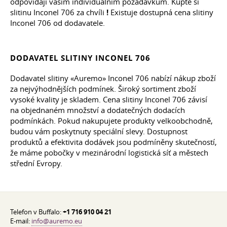
odpovídají vašim individuálním požadavkům. Kupte si
slitinu Inconel 706 za chvíli
!
Existuje dostupná cena slitiny
Inconel 706 od dodavatele.
DODAVATEL SLITINY INCONEL 706
Dodavatel slitiny «Auremo» Inconel 706 nabízí nákup zboží
za nejvýhodnějších podmínek. Široký sortiment zboží
vysoké kvality je skladem. Cena slitiny Inconel 706 závisí
na objednaném množství a dodatečných dodacích
podmínkách. Pokud nakupujete produkty velkoobchodně,
budou vám poskytnuty speciální slevy. Dostupnost
produktů a efektivita dodávek jsou podmíněny skutečností,
že máme pobočky v mezinárodní logistická síť a městech
střední Evropy.
Telefon v Buffalo:
+1 716 910 04 21
E-mail:
info@auremo.eu