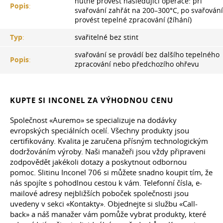
nutné provést následující operace: při
Popis
:
svařování zahřát na 200–300°C, po svařování
provést tepelné zpracování (žíhání)
Typ
:
svařitelné bez stint
svařování se provádí bez dalšího tepelného
Popis
:
zpracování nebo předchozího ohřevu
KUPTE SI INCONEL ZA VÝHODNOU CENU
Společnost «Auremo» se specializuje na dodávky
evropských speciálních ocelí. Všechny produkty jsou
certifikovány. Kvalita je zaručena přísným technologickým
dodržováním výroby. Naši manažeři jsou vždy připraveni
zodpovědět jakékoli dotazy a poskytnout odbornou
pomoc. Slitinu Inconel 706 si můžete snadno koupit tím, že
nás spojíte s pohodlnou cestou k vám. Telefonní čísla, e-
mailové adresy nejbližších poboček společnosti jsou
uvedeny v sekci «Kontakty». Objednejte si službu «Call-
back» a náš manažer vám pomůže vybrat produkty, které