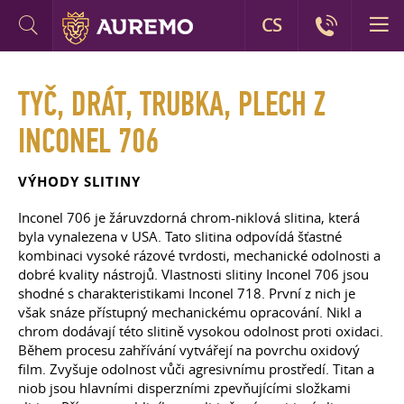
CS
TYČ, DRÁT, TRUBKA, PLECH Z
INCONEL 706
VÝHODY SLITINY
Inconel 706 je žáruvzdorná chrom-niklová slitina, která
byla vynalezena v USA. Tato slitina odpovídá šťastné
kombinaci vysoké rázové tvrdosti, mechanické odolnosti a
dobré kvality nástrojů. Vlastnosti slitiny Inconel 706 jsou
shodné s charakteristikami Inconel 718. První z nich je
však snáze přístupný mechanickému opracování. Nikl a
chrom dodávají této slitině vysokou odolnost proti oxidaci.
Během procesu zahřívání vytvářejí na povrchu oxidový
film. Zvyšuje odolnost vůči agresivnímu prostředí. Titan a
niob jsou hlavními disperzními zpevňujícími složkami