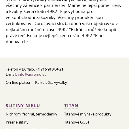
všechny zájemce k partnerství. Máme nejlepší poměr ceny
a kvality. Cena drátu 49K2 °F je výhodná pro
velkoobchodní zákazníky. Všechny produkty jsou
certifikovány. Doručovací služba dodá vaši objednávku v
nejkratším možném čase. 49K2 °F drát si můžete koupit
právě teď! Existuje nejlepší cena drátu 49K2 °F od
dodavatele.
Telefon v Buffalo:
+1 716 910 04 21
E-mail:
info@auremo.eu
On-line platba
Kalkulačka vývalky
SLITINY NIKLU
TITAN
Nichrom, fechral, termočlánky
Titanové mlýnské produkty
Přesné slitiny
Titanové GOST