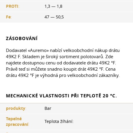
PROTI
:
1,3 — 1,8
Fe
:
47 — 50,5
ZÁSOBOVÁNÍ
Dodavatel «Auremo» nabízí velkoobchodní nákup drátu
49K2 F. Skladem je široký sortiment polotovarů. Zde
najdete dostupnou cenu od dodavatele drátu 49K2 °F.
Právě teď si můžete snadno koupit drát 49K2 °F. Cena
drátu 49K2 °F je výhodná pro velkoobchodní zákazníky.
MECHANICKÉ VLASTNOSTI PŘI TEPLOTĚ 20 °C.
produkty
:
Bar
Tepelné
Teplota žíhání:
zpracování
: