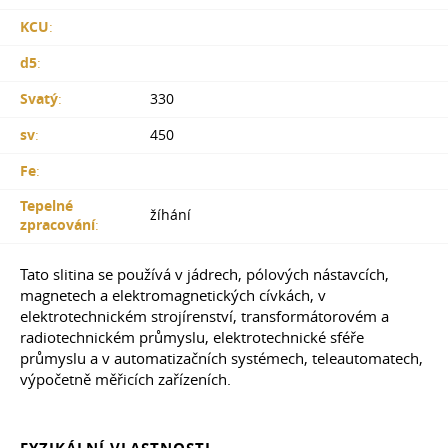
KCU
:
d5
:
Svatý
:
330
sv
:
450
Fe
:
Tepelné
žíhání
zpracování
:
Tato slitina se používá v jádrech, pólových nástavcích,
magnetech a elektromagnetických cívkách, v
elektrotechnickém strojírenství, transformátorovém a
radiotechnickém průmyslu, elektrotechnické sféře
průmyslu a v automatizačních systémech, teleautomatech,
výpočetně měřicích zařízeních.