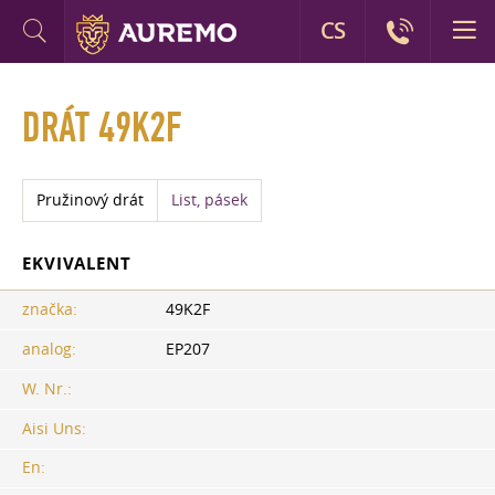
CS
DRÁT 49K2F
Pružinový drát
List, pásek
EKVIVALENT
značka:
49K2F
analog:
EP207
W. Nr.:
Aisi Uns:
En: