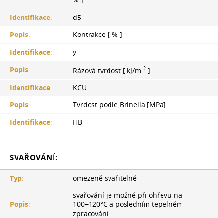
% ]
Identifikace
:
d5
Popis
:
Kontrakce [ % ]
Identifikace
:
y
2
Popis
:
Rázová tvrdost [ kJ/m
]
Identifikace
:
KCU
Popis
:
Tvrdost podle Brinella [MPa]
Identifikace
:
HB
SVAŘOVÁNÍ:
Typ
:
omezeně svařitelné
svařování je možné při ohřevu na
Popis
:
100−120°С a posledním tepelném
zpracování