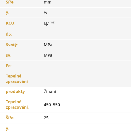
Šíře
:
mm
y
:
%
m2
KCU
:
kJ/
d5
:
Svatý
:
MPa
sv
:
MPa
Fe
:
Tepelné
zpracování
:
produkty
:
Žíhání
Tepelné
450–550
zpracování
:
Šíře
:
25
y
: