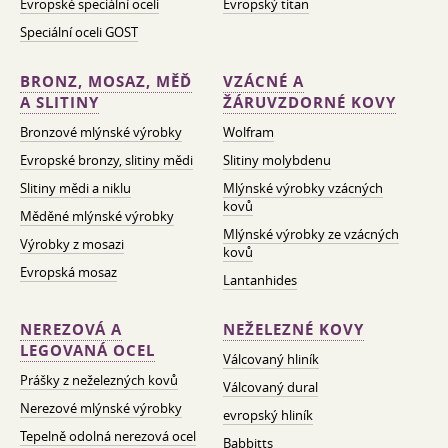
Evropské speciální oceli
Evropský titan
Speciální oceli GOST
BRONZ, MOSAZ, MĚĎ
VZÁCNÉ A
A SLITINY
ŽÁRUVZDORNÉ KOVY
Bronzové mlýnské výrobky
Wolfram
Evropské bronzy, slitiny mědi
Slitiny molybdenu
Slitiny mědi a niklu
Mlýnské výrobky vzácných
kovů
Měděné mlýnské výrobky
Mlýnské výrobky ze vzácných
Výrobky z mosazi
kovů
Evropská mosaz
Lantanhides
NEREZOVÁ A
NEŽELEZNÉ KOVY
LEGOVANÁ OCEL
Válcovaný hliník
Prášky z neželezných kovů
Válcovaný dural
Nerezové mlýnské výrobky
evropský hliník
Tepelně odolná nerezová ocel
Babbitts