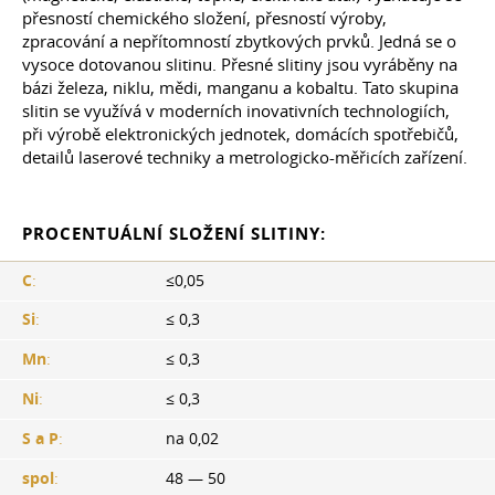
přesností chemického složení, přesností výroby,
zpracování a nepřítomností zbytkových prvků. Jedná se o
vysoce dotovanou slitinu. Přesné slitiny jsou vyráběny na
bázi železa, niklu, mědi, manganu a kobaltu. Tato skupina
slitin se využívá v moderních inovativních technologiích,
při výrobě elektronických jednotek, domácích spotřebičů,
detailů laserové techniky a metrologicko-měřicích zařízení.
PROCENTUÁLNÍ SLOŽENÍ SLITINY:
C
:
≤0,05
Si
:
≤ 0,3
Mn
:
≤ 0,3
Ni
:
≤ 0,3
S a P
:
na 0,02
spol
:
48 — 50