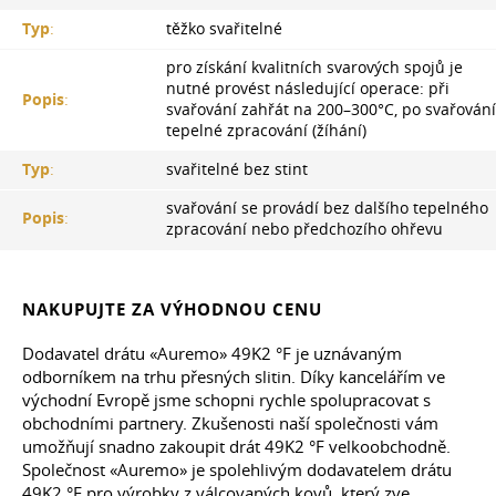
Typ
:
těžko svařitelné
pro získání kvalitních svarových spojů je
nutné provést následující operace: při
Popis
:
svařování zahřát na 200–300°C, po svařování
tepelné zpracování (žíhání)
Typ
:
svařitelné bez stint
svařování se provádí bez dalšího tepelného
Popis
:
zpracování nebo předchozího ohřevu
NAKUPUJTE ZA VÝHODNOU CENU
Dodavatel drátu «Auremo» 49K2 °F je uznávaným
odborníkem na trhu přesných slitin. Díky kancelářím ve
východní Evropě jsme schopni rychle spolupracovat s
obchodními partnery. Zkušenosti naší společnosti vám
umožňují snadno zakoupit drát 49K2 °F velkoobchodně.
Společnost «Auremo» je spolehlivým dodavatelem drátu
49K2 °F pro výrobky z válcovaných kovů, který zve