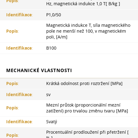
Popis
:
Hz, magnetická indukce 1,0 Т[ B/kg ]
Identifikace
:
P1,0/50
Magnetická indukce T, síla magnetického
Popis
:
pole ne menší než 100, v magnetickém
poli, [A/m]
Identifikace
:
B100
MECHANICKÉ VLASTNOSTI
Popis
:
Krátká odolnost proti roztržení [MPa]
Identifikace
:
sv
Mezní průtok (proporcionální mezní
Popis
:
zatížení) pro trvalou změnu tvaru [MPa]
Identifikace
:
Svatý
Procentuální prodloužení při přetržení [
Popis
: