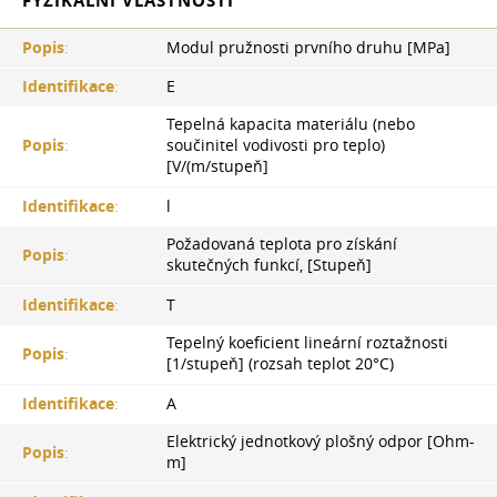
FYZIKÁLNÍ VLASTNOSTI
Popis
:
Modul pružnosti prvního druhu [MPa]
Identifikace
:
E
Tepelná kapacita materiálu (nebo
Popis
:
součinitel vodivosti pro teplo)
[V/(m/stupeň]
Identifikace
:
l
Požadovaná teplota pro získání
Popis
:
skutečných funkcí, [Stupeň]
Identifikace
:
T
Tepelný koeficient lineární roztažnosti
Popis
:
[1/stupeň] (rozsah teplot 20°С)
Identifikace
:
A
Elektrický jednotkový plošný odpor [Ohm-
Popis
:
m]