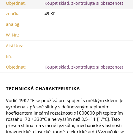
Objednat:
Koupit sklad, zkontrolujte si obsazenost
značka:
49 KF
analog:
W. Nr.:
Aisi Uns:
En:
Objednat:
Koupit sklad, zkontrolujte si obsazenost
TECHNICKÁ CHARAKTERISTIKA
Vodič 49K2 °F se používá pro spojení s měkkým sklem. Je
vyrobena z přesné slitiny s definovaným teplotním
koeficientem lineární roztažnosti x1000000 při teplotním
rozsahu -70 +330ºC a ne vyšším než 8,5−11 [1/ºC]. Tato
přesná slitina má vzácné fyzikální, mechanické vlastnosti
(magnetické, elastické, topné, elektrické atd.) Vyznačuje se