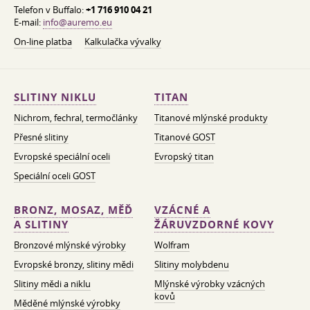
Telefon v Buffalo:
+1 716 910 04 21
E-mail:
info@auremo.eu
On-line platba
Kalkulačka vývalky
SLITINY NIKLU
TITAN
Nichrom, fechral, termočlánky
Titanové mlýnské produkty
Přesné slitiny
Titanové GOST
Evropské speciální oceli
Evropský titan
Speciální oceli GOST
BRONZ, MOSAZ, MĚĎ
VZÁCNÉ A
A SLITINY
ŽÁRUVZDORNÉ KOVY
Bronzové mlýnské výrobky
Wolfram
Evropské bronzy, slitiny mědi
Slitiny molybdenu
Slitiny mědi a niklu
Mlýnské výrobky vzácných
kovů
Měděné mlýnské výrobky