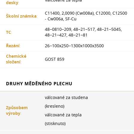
desky
:
С11400, 2,0090 (Cw008a), C12000, C12500
Školní známka
:
- Cw006a, SF-Cu
48−0810−209, 48−21−517, 48−21−5045,
TC
:
48−21−427, 48−21−81
Řezání
:
26−100x250−1300x1000x3500
Chemické
GOST 859
složení
:
DRUHY MĚDĚNÉHO PLECHU
válcované za studena
(kresleno)
Způsobem
výroby
:
válcované za tepla
(stisknuto)