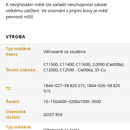
K nevýhodám mědi lze zařadit neschopnost odolat
velkému zatížení. Ve srovnání s jinými kovy je měď
pevností nižší.
VÝROBA
Typ měděné
Válcované za studena
desky
:
С11500, С11400, С11600, 2,0090 (Cw008a),
Školní známka
:
C12000, C12500 - Cw006a, SF-Cu
1844−027−58 825 515, 1844−026−58 825
TC
:
515
Řezání
:
10−150x600−3200x1000−3500
Chemické
GOST 859
složení
:
Typ měděné
Válcované za tepla