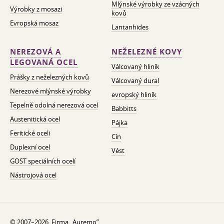
Mlýnské výrobky ze vzácných
Výrobky z mosazi
kovů
Evropská mosaz
Lantanhides
NEREZOVÁ A
NEŽELEZNÉ KOVY
LEGOVANÁ OCEL
Válcovaný hliník
Prášky z neželezných kovů
Válcovaný dural
Nerezové mlýnské výrobky
evropský hliník
Tepelně odolná nerezová ocel
Babbitts
Austenitická ocel
Pájka
Feritické oceli
Cín
Duplexní ocel
Vést
GOST speciálních ocelí
Nástrojová ocel
© 2007–2026. Firma „Auremo”.