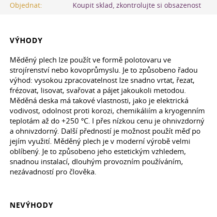
Objednat:
Koupit sklad, zkontrolujte si obsazenost
VÝHODY
Měděný plech lze použít ve formě polotovaru ve
strojírenství nebo kovoprůmyslu. Je to způsobeno řadou
výhod: vysokou zpracovatelnost lze snadno vrtat, řezat,
frézovat, lisovat, svařovat a pájet jakoukoli metodou.
Měděná deska má takové vlastnosti, jako je elektrická
vodivost, odolnost proti korozi, chemikáliím a kryogenním
teplotám až do +250 °С. I přes nízkou cenu je ohnivzdorný
a ohnivzdorný. Další předností je možnost použít měď po
jejím využití. Měděný plech je v moderní výrobě velmi
oblíbený. Je to způsobeno jeho estetickým vzhledem,
snadnou instalací, dlouhým provozním používáním,
nezávadností pro člověka.
NEVÝHODY