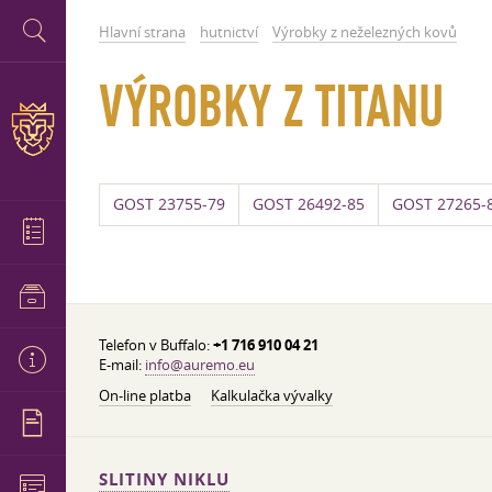
Hlavní strana
hutnictví
Výrobky z neželezných kovů
VÝROBKY Z TITANU
GOST 23755-79
GOST 26492-85
GOST 27265-
Telefon v Buffalo:
+1 716 910 04 21
E-mail:
info@auremo.eu
On-line platba
Kalkulačka vývalky
SLITINY NIKLU