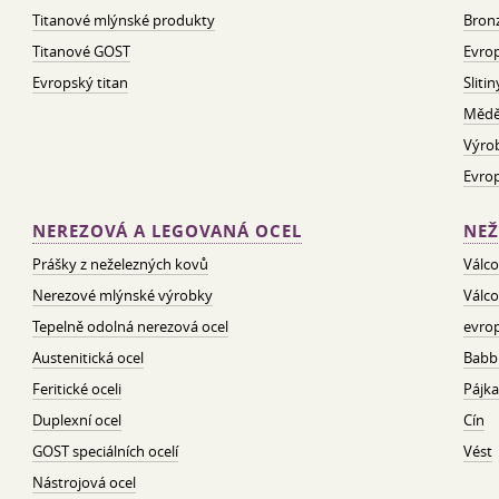
Titanové mlýnské produkty
Bron
Titanové GOST
Evrop
Evropský titan
Sliti
Mědě
Výro
Evro
NEREZOVÁ A LEGOVANÁ OCEL
NEŽ
Prášky z neželezných kovů
Válco
Nerezové mlýnské výrobky
Válco
Tepelně odolná nerezová ocel
evrop
Austenitická ocel
Babbi
Feritické oceli
Pájka
Duplexní ocel
Cín
GOST speciálních ocelí
Vést
Nástrojová ocel