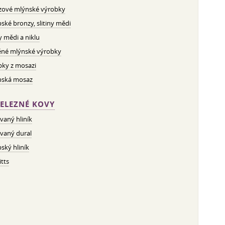
zové mlýnské výrobky
ské bronzy, slitiny mědi
ny mědi a niklu
né mlýnské výrobky
bky z mosazi
pská mosaz
ELEZNÉ KOVY
vaný hliník
vaný dural
ský hliník
tts