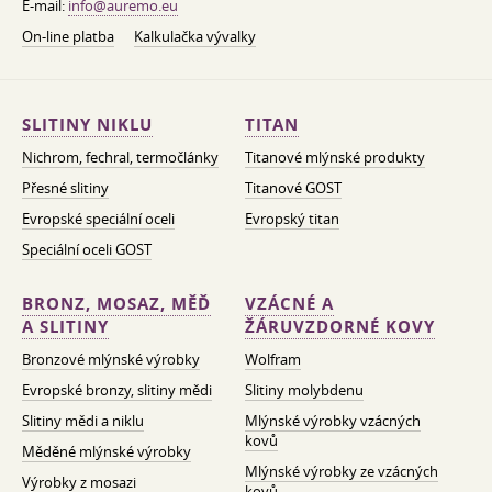
E-mail:
info@auremo.eu
On-line platba
Kalkulačka vývalky
SLITINY NIKLU
TITAN
Nichrom, fechral, termočlánky
Titanové mlýnské produkty
Přesné slitiny
Titanové GOST
Evropské speciální oceli
Evropský titan
Speciální oceli GOST
BRONZ, MOSAZ, MĚĎ
VZÁCNÉ A
A SLITINY
ŽÁRUVZDORNÉ KOVY
Bronzové mlýnské výrobky
Wolfram
Evropské bronzy, slitiny mědi
Slitiny molybdenu
Slitiny mědi a niklu
Mlýnské výrobky vzácných
kovů
Měděné mlýnské výrobky
Mlýnské výrobky ze vzácných
Výrobky z mosazi
kovů