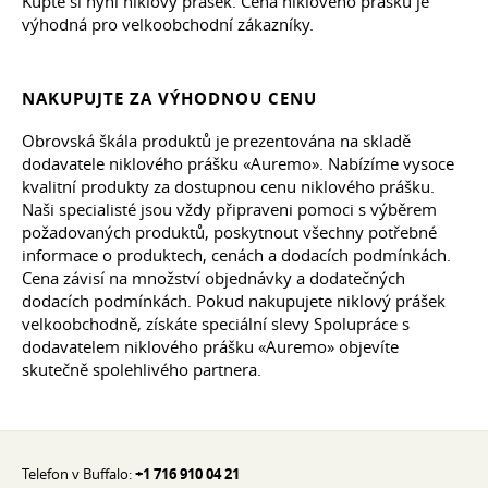
Kupte si nyní niklový prášek. Cena niklového prášku je
výhodná pro velkoobchodní zákazníky.
NAKUPUJTE ZA VÝHODNOU CENU
Obrovská škála produktů je prezentována na skladě
dodavatele niklového prášku «Auremo». Nabízíme vysoce
kvalitní produkty za dostupnou cenu niklového prášku.
Naši specialisté jsou vždy připraveni pomoci s výběrem
požadovaných produktů, poskytnout všechny potřebné
informace o produktech, cenách a dodacích podmínkách.
Cena závisí na množství objednávky a dodatečných
dodacích podmínkách. Pokud nakupujete niklový prášek
velkoobchodně, získáte speciální slevy Spolupráce s
dodavatelem niklového prášku «Auremo» objevíte
skutečně spolehlivého partnera.
Telefon v Buffalo:
+1 716 910 04 21