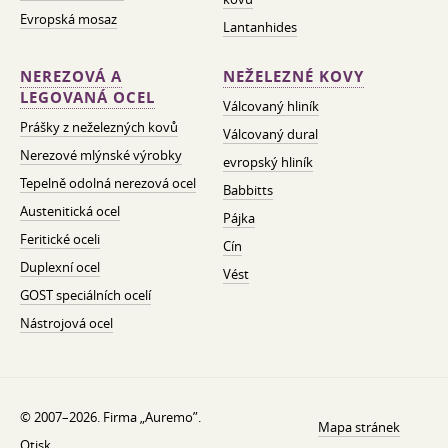
Evropská mosaz
Lantanhides
NEREZOVÁ A
NEŽELEZNÉ KOVY
LEGOVANÁ OCEL
Válcovaný hliník
Prášky z neželezných kovů
Válcovaný dural
Nerezové mlýnské výrobky
evropský hliník
Tepelně odolná nerezová ocel
Babbitts
Austenitická ocel
Pájka
Feritické oceli
Cín
Duplexní ocel
Vést
GOST speciálních ocelí
Nástrojová ocel
© 2007–2026. Firma „Auremo”.
Mapa stránek
Otisk