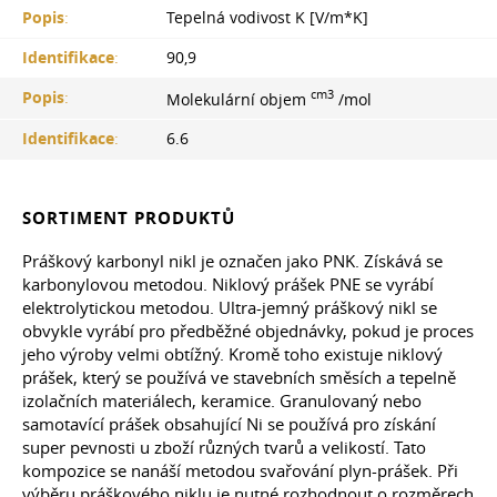
Popis
:
Tepelná vodivost K [V/m*K]
Identifikace
:
90,9
cm3
Popis
:
Molekulární objem
/mol
Identifikace
:
6.6
SORTIMENT PRODUKTŮ
Práškový karbonyl nikl je označen jako PNK. Získává se
karbonylovou metodou. Niklový prášek PNE se vyrábí
elektrolytickou metodou. Ultra-jemný práškový nikl se
obvykle vyrábí pro předběžné objednávky, pokud je proces
jeho výroby velmi obtížný. Kromě toho existuje niklový
prášek, který se používá ve stavebních směsích a tepelně
izolačních materiálech, keramice. Granulovaný nebo
samotavící prášek obsahující Ni se používá pro získání
super pevnosti u zboží různých tvarů a velikostí. Tato
kompozice se nanáší metodou svařování plyn-prášek. Při
výběru práškového niklu je nutné rozhodnout o rozměrech