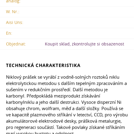
analog:
W. Nr.:
Aisi Uns:
En:
Objednat:
Koupit sklad, zkontrolujte si obsazenost
TECHNICKÁ CHARAKTERISTIKA
Niklový prášek se vyrábí z vodně-solných roztoků niklu
elektrolytickou metodou s dalším tepelným zpracováním a
sušením v redukčním prostředí. Další metodou je
karbonyl. Předpokládá meziprodukt získávání
karbonylniklu a jeho další destrukci. Vysoce disperzní Ni
obsahuje chrom, wolfram, měď a další složky. Používá se
ve kapacitě plazmového stříkání v letectví, CCD, pro výrobu
akumulátorové elektrodové desky, prášková metalurgie,
pro regeneraci součástí. Takové povlaky získané stříkáním
mají vysokou hustotu a odolnost.