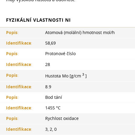
FYZIKÁLNÍ VLASTNOSTI NI
Popis
:
Atomová (molální) hmotnost mol/h
Identifikace
:
58,69
Popis
:
Protonové číslo
Identifikace
:
28
3
Popis
:
Hustota Mo [g/cm
]
Identifikace
:
8.9
Popis
:
Bod tání
Identifikace
:
1455 °С
Popis
:
Rychlost oxidace
Identifikace
:
3, 2, 0