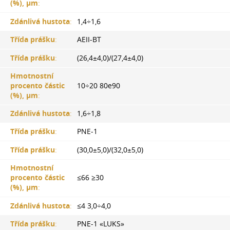
(%), µm
:
Zdánlivá hustota
:
1,4÷1,6
Třída prášku
:
AEII-BT
Třída prášku
:
(26,4±4,0)/(27,4±4,0)
Hmotnostní
procento částic
10÷20 80e90
(%), µm
:
Zdánlivá hustota
:
1,6÷1,8
Třída prášku
:
PNE-1
Třída prášku
:
(30,0±5,0)/(32,0±5,0)
Hmotnostní
procento částic
≤66 ≥30
(%), µm
:
Zdánlivá hustota
:
≤4 3,0÷4,0
Třída prášku
:
PNE-1 «LUKS»