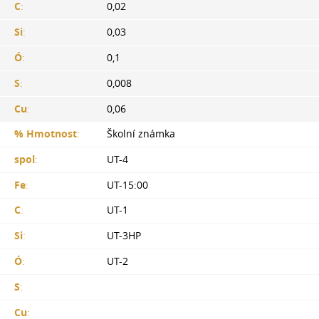
C
:
0,02
Si
:
0,03
Ó
:
0,1
S
:
0,008
Cu
:
0,06
% Hmotnost
:
Školní známka
spol
:
UT-4
Fe
:
UT-15:00
C
:
UT-1
Si
:
UT-3HP
Ó
:
UT-2
S
:
Cu
: