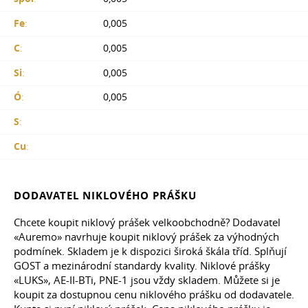
Fe
:
0,005
C
:
0,005
Si
:
0,005
Ó
:
0,005
S
:
Cu
:
DODAVATEL NIKLOVÉHO PRÁŠKU
Chcete koupit niklový prášek velkoobchodně? Dodavatel
«Auremo» navrhuje koupit niklový prášek za výhodných
podmínek. Skladem je k dispozici široká škála tříd. Splňují
GOST a mezinárodní standardy kvality. Niklové prášky
«LUKS», AE-II-BTi, PNE-1 jsou vždy skladem. Můžete si je
koupit za dostupnou cenu niklového prášku od dodavatele.