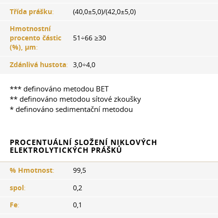
Třída prášku
:
(40,0±5,0)/(42,0±5,0)
Hmotnostní
procento částic
51÷66 ≥30
(%), µm
:
Zdánlivá hustota
:
3,0÷4,0
*** definováno metodou BET
** definováno metodou sítové zkoušky
* definováno sedimentační metodou
PROCENTUÁLNÍ SLOŽENÍ NIKLOVÝCH
ELEKTROLYTICKÝCH PRÁŠKŮ
% Hmotnost
:
99,5
spol
:
0,2
Fe
:
0,1