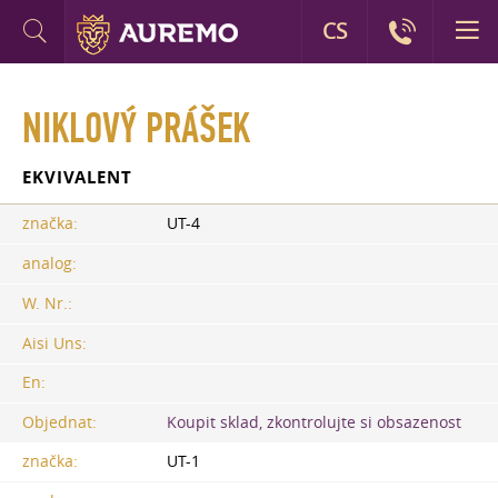
CS
NIKLOVÝ PRÁŠEK
EKVIVALENT
značka:
UT-4
analog:
W. Nr.:
Aisi Uns:
En:
Objednat:
Koupit sklad, zkontrolujte si obsazenost
značka:
UT-1