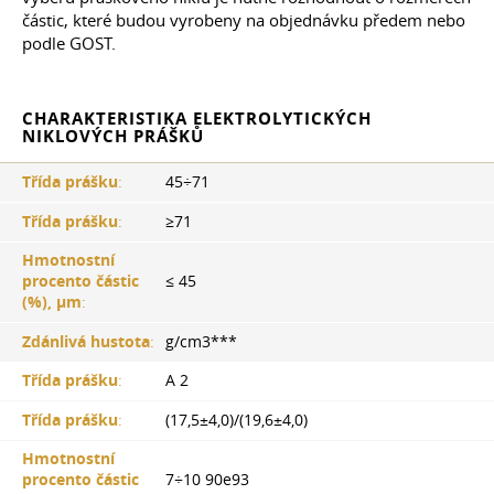
částic, které budou vyrobeny na objednávku předem nebo
podle GOST.
CHARAKTERISTIKA ELEKTROLYTICKÝCH
NIKLOVÝCH PRÁŠKŮ
Třída prášku
:
45÷71
Třída prášku
:
≥71
Hmotnostní
procento částic
≤ 45
(%), µm
:
Zdánlivá hustota
:
g/cm3***
Třída prášku
:
A 2
Třída prášku
:
(17,5±4,0)/(19,6±4,0)
Hmotnostní
procento částic
7÷10 90e93