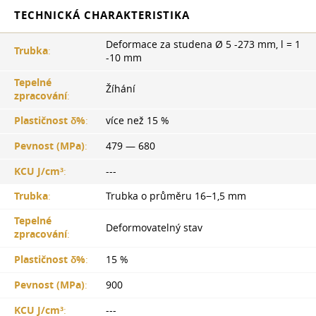
TECHNICKÁ CHARAKTERISTIKA
Deformace za studena Ø 5 -273 mm, l = 1
Trubka
:
-10 mm
Tepelné
Žíhání
zpracování
:
Plastičnost δ%
:
více než 15 %
Pevnost (MPa)
:
479 — 680
KCU J/cm³
:
---
Trubka
:
Trubka o průměru 16−1,5 mm
Tepelné
Deformovatelný stav
zpracování
:
Plastičnost δ%
:
15 %
Pevnost (MPa)
:
900
KCU J/cm³
:
---