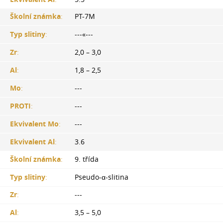
Školní známka
:
PT-7M
Typ slitiny
:
---«---
Zr
:
2,0 – 3,0
Al
:
1,8 – 2,5
Mo
:
---
PROTI
:
---
Ekvivalent Mo
:
---
Ekvivalent Al
:
3.6
Školní známka
:
9. třída
Typ slitiny
:
Pseudo-α-slitina
Zr
:
---
Al
:
3,5 – 5,0