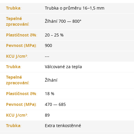
Trubka
:
Trubka o průměru 16−1,5 mm
Tepelné
Žíhání 700 — 800°
zpracování
:
Plastičnost δ%
:
20 – 25 %
Pevnost (MPa)
:
900
KCU J/cm³
:
---
Trubka
:
Válcované za tepla
Tepelné
Žíhání
zpracování
:
Plastičnost δ%
:
18 %
Pevnost (MPa)
:
470 — 685
KCU J/cm³
:
89
Trubka
:
Extra tenkostěnné