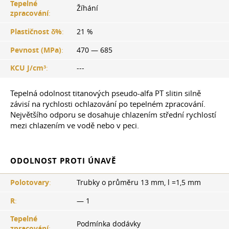
Tepelné
Žíhání
zpracování
:
Plastičnost δ%
:
21 %
Pevnost (MPa)
:
470 — 685
KCU J/cm³
:
---
Tepelná odolnost titanových pseudo-alfa PT slitin silně
závisí na rychlosti ochlazování po tepelném zpracování.
Největšího odporu se dosahuje chlazením střední rychlostí
mezi chlazením ve vodě nebo v peci.
ODOLNOST PROTI ÚNAVĚ
Polotovary
:
Trubky o průměru 13 mm, l =1,5 mm
R
:
— 1
Tepelné
Podmínka dodávky
zpracování
: