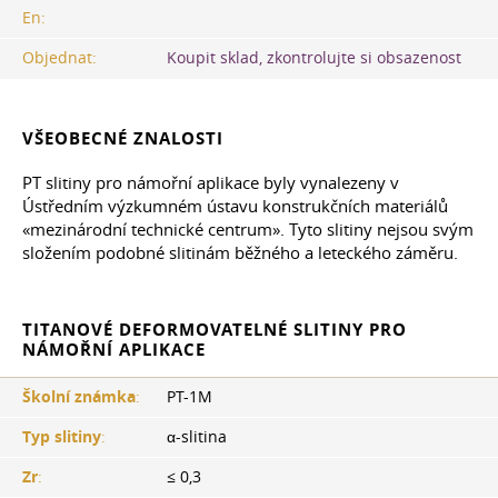
En:
Objednat:
Koupit sklad, zkontrolujte si obsazenost
VŠEOBECNÉ ZNALOSTI
PT slitiny pro námořní aplikace byly vynalezeny v
Ústředním výzkumném ústavu konstrukčních materiálů
«mezinárodní technické centrum». Tyto slitiny nejsou svým
složením podobné slitinám běžného a leteckého záměru.
TITANOVÉ DEFORMOVATELNÉ SLITINY PRO
NÁMOŘNÍ APLIKACE
Školní známka
:
PT-1M
Typ slitiny
:
α-slitina
Zr
:
≤ 0,3