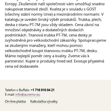
Evropy. Zkušenosti naší společnosti vám umožňují snadno
nakupovat titanové zboží. Kvalita je v souladu s GOST
(všechny státní normy Unie) a mezinárodními normami. V
katalogu je uveden široký výběr produktů. Trubka, plech,
deska z titanu PT-7M jsou vždy skladem. Cena závisí na
množství objednávky a dodatečných dodacích
podmínkách. Titanová trubka PT-7M, cena desky je
zvýhodněná pro velkoobchodní zákazníky. Spolupracujeme
se zkušenými manažery, kteří mohou pomoci
velkoobchodně koupit titanovou trubku PT-7M, desku.
Máme nejlepší poměr ceny a kvality. Zveme vás k
partnerství. Kupte si produkty hned teď. Existuje přijatelná
cena od dodavatele.
Telefon v Buffalo:
+1 716 910 04 21
E-mail:
info@auremo.eu
On-line platba
Kalkulačka vývalky