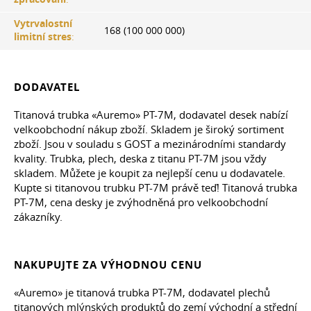
Vytrvalostní
168 (100 000 000)
limitní stres
:
DODAVATEL
Titanová trubka «Auremo» PT-7M, dodavatel desek nabízí
velkoobchodní nákup zboží. Skladem je široký sortiment
zboží. Jsou v souladu s GOST a mezinárodními standardy
kvality. Trubka, plech, deska z titanu PT-7M jsou vždy
skladem. Můžete je koupit za nejlepší cenu u dodavatele.
Kupte si titanovou trubku PT-7M právě teď! Titanová trubka
PT-7M, cena desky je zvýhodněná pro velkoobchodní
zákazníky.
NAKUPUJTE ZA VÝHODNOU CENU
«Auremo» je titanová trubka PT-7M, dodavatel plechů
titanových mlýnských produktů do zemí východní a střední