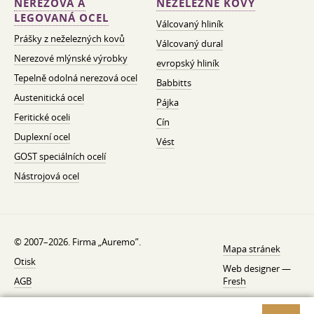
NEREZOVÁ A
NEŽELEZNÉ KOVY
LEGOVANÁ OCEL
Válcovaný hliník
Prášky z neželezných kovů
Válcovaný dural
Nerezové mlýnské výrobky
evropský hliník
Tepelně odolná nerezová ocel
Babbitts
Austenitická ocel
Pájka
Feritické oceli
Cín
Duplexní ocel
Vést
GOST speciálních ocelí
Nástrojová ocel
© 2007–2026. Firma „Auremo”.
Mapa stránek
Otisk
Web designer —
AGB
Fresh
O nás