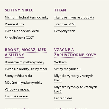
SLITINY NIKLU
TITAN
Nichrom, fechral, termočlánky
Titanové mlýnské produkty
Přesné slitiny
Titanové GOST
Evropské speciální oceli
Evropský titan
Speciální oceli GOST
BRONZ, MOSAZ, MĚĎ
VZÁCNÉ A
A SLITINY
ŽÁRUVZDORNÉ KOVY
Bronzové mlýnské výrobky
Wolfram
Evropské bronzy, slitiny mědi
Slitiny molybdenu
Slitiny mědi a niklu
Mlýnské výrobky vzácných
kovů
Měděné mlýnské výrobky
Mlýnské výrobky ze vzácných
Výrobky z mosazi
kovů
Evropská mosaz
Lantanhides