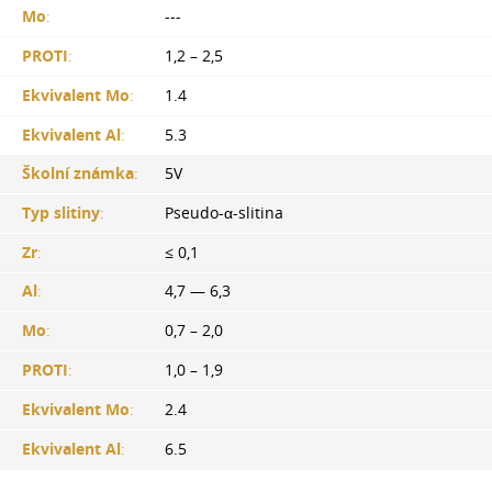
Mo
:
---
PROTI
:
1,2 – 2,5
Ekvivalent Mo
:
1.4
Ekvivalent Al
:
5.3
Školní známka
:
5V
Typ slitiny
:
Pseudo-α-slitina
Zr
:
≤ 0,1
Al
:
4,7 — 6,3
Mo
:
0,7 – 2,0
PROTI
:
1,0 – 1,9
Ekvivalent Mo
:
2.4
Ekvivalent Al
:
6.5