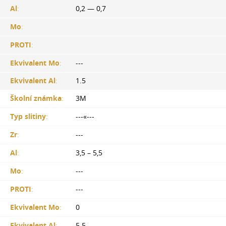
Al
:
0,2 — 0,7
Mo
:
PROTI
:
Ekvivalent Mo
:
---
Ekvivalent Al
:
1.5
Školní známka
:
3M
Typ slitiny
:
---«---
Zr
:
---
Al
:
3,5 – 5,5
Mo
:
---
PROTI
:
---
Ekvivalent Mo
:
0
Ekvivalent Al
:
5.5