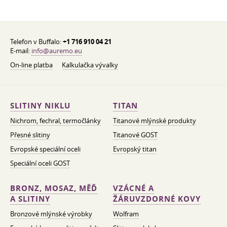
Telefon v Buffalo:
+1 716 910 04 21
E-mail:
info@auremo.eu
On-line platba
Kalkulačka vývalky
SLITINY NIKLU
TITAN
Nichrom, fechral, termočlánky
Titanové mlýnské produkty
Přesné slitiny
Titanové GOST
Evropské speciální oceli
Evropský titan
Speciální oceli GOST
BRONZ, MOSAZ, MĚĎ
VZÁCNÉ A
A SLITINY
ŽÁRUVZDORNÉ KOVY
Bronzové mlýnské výrobky
Wolfram