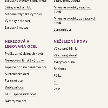
Evropské bronzy, slitiny mědi
Slitiny molybdenu
Slitiny mědi a niklu
Mlýnské výrobky vzácných
kovů
Měděné mlýnské výrobky
Mlýnské výrobky ze vzácných
Výrobky z mosazi
kovů
Evropská mosaz
Lantanhides
NEREZOVÁ A
NEŽELEZNÉ KOVY
LEGOVANÁ OCEL
Válcovaný hliník
Prášky z neželezných kovů
Válcovaný dural
Nerezové mlýnské výrobky
evropský hliník
Tepelně odolná nerezová ocel
Babbitts
Austenitická ocel
Pájka
Feritické oceli
Cín
Duplexní ocel
Vést
GOST speciálních ocelí
Nástrojová ocel