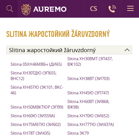
CS
SLITINA ЖАРОСТОЙКИЙ ŽÁRUVZDORNÝ
Slitina жаростойкий žáruvzdorný
Slitina ХН30ВМТ (ЭП437;
Slitina 05ХН46МВБч (ДИ65)
ВЖ102)
Slitina ХН30ТДЮ (ЭП655;
ВНС12)
Slitina ХН38ВТ (ЭИ703)
Slitina ХН45ТЮ (ЭК101; BKC-
46)
Slitina ХН45Ю (ЭП747)
Slitina ХН60ВТ (ЭИ868;
Slitina ХН50МВКТЮР (ЭП99)
ВЖ98)
Slitina ХН60Ю (ЭИ559А)
Slitina ХН70Ю (ЭИ652)
Slitina ХН75МБТЮ (ЭИ602)
Slitina ХН77ТЮ (ЭИ437А)
Slitina ХН78Т (ЭИ435)
Slitina ЭК79