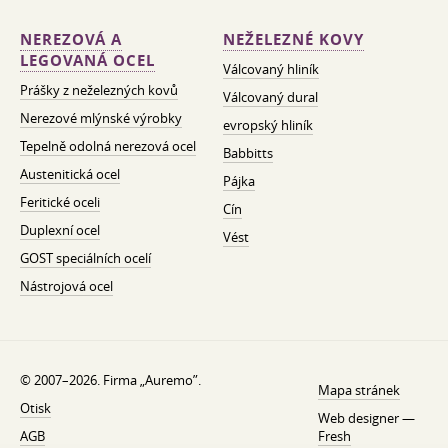
NEREZOVÁ A
NEŽELEZNÉ KOVY
LEGOVANÁ OCEL
Válcovaný hliník
Prášky z neželezných kovů
Válcovaný dural
Nerezové mlýnské výrobky
evropský hliník
Tepelně odolná nerezová ocel
Babbitts
Austenitická ocel
Pájka
Feritické oceli
Cín
Duplexní ocel
Vést
GOST speciálních ocelí
Nástrojová ocel
© 2007–2026. Firma „Auremo”.
Mapa stránek
Otisk
Web designer —
AGB
Fresh