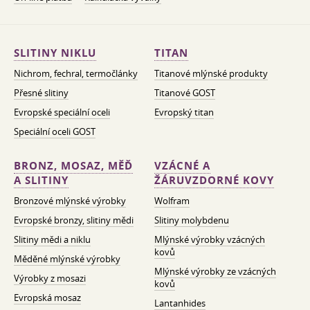
SLITINY NIKLU
TITAN
Nichrom, fechral, termočlánky
Titanové mlýnské produkty
Přesné slitiny
Titanové GOST
Evropské speciální oceli
Evropský titan
Speciální oceli GOST
BRONZ, MOSAZ, MĚĎ
VZÁCNÉ A
A SLITINY
ŽÁRUVZDORNÉ KOVY
Bronzové mlýnské výrobky
Wolfram
Evropské bronzy, slitiny mědi
Slitiny molybdenu
Slitiny mědi a niklu
Mlýnské výrobky vzácných
kovů
Měděné mlýnské výrobky
Mlýnské výrobky ze vzácných
Výrobky z mosazi
kovů
Evropská mosaz
Lantanhides