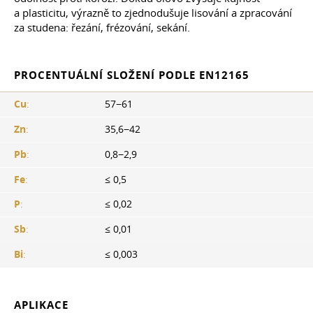
a plasticitu, výrazně to zjednodušuje lisování a zpracování
za studena: řezání, frézování, sekání.
PROCENTUÁLNÍ SLOŽENÍ PODLE EN12165
Cu
:
57−61
Zn
:
35,6−42
Pb
:
0,8−2,9
Fe
:
≤ 0,5
P
:
≤ 0,02
Sb
:
≤ 0,01
Bi
:
≤ 0,003
APLIKACE