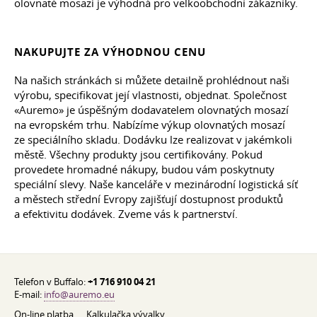
olovnaté mosazi je výhodná pro velkoobchodní zákazníky.
NAKUPUJTE ZA VÝHODNOU CENU
Na našich stránkách si můžete detailně prohlédnout naši
výrobu, specifikovat její vlastnosti, objednat. Společnost
«Auremo» je úspěšným dodavatelem olovnatých mosazí
na evropském trhu. Nabízíme výkup olovnatých mosazí
ze speciálního skladu. Dodávku lze realizovat v jakémkoli
městě. Všechny produkty jsou certifikovány. Pokud
provedete hromadné nákupy, budou vám poskytnuty
speciální slevy. Naše kanceláře v mezinárodní logistická síť
a městech střední Evropy zajišťují dostupnost produktů
a efektivitu dodávek. Zveme vás k partnerství.
Telefon v Buffalo:
+1 716 910 04 21
E-mail:
info@auremo.eu
On-line platba
Kalkulačka vývalky