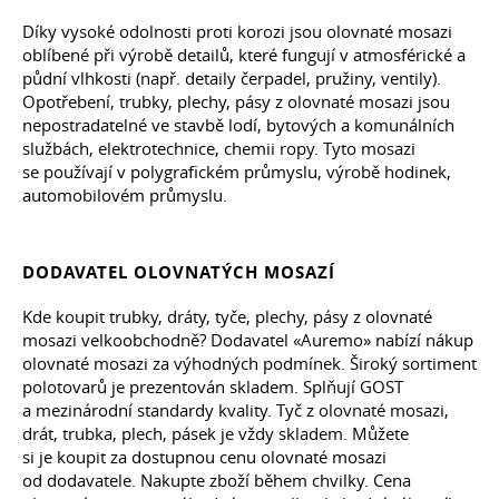
Díky vysoké odolnosti proti korozi jsou olovnaté mosazi
oblíbené při výrobě detailů, které fungují v atmosférické a
půdní vlhkosti (např. detaily čerpadel, pružiny, ventily).
Opotřebení, trubky, plechy, pásy z olovnaté mosazi jsou
nepostradatelné ve stavbě lodí, bytových a komunálních
službách, elektrotechnice, chemii ropy. Tyto mosazi
se používají v polygrafickém průmyslu, výrobě hodinek,
automobilovém průmyslu.
DODAVATEL OLOVNATÝCH MOSAZÍ
Kde koupit trubky, dráty, tyče, plechy, pásy z olovnaté
mosazi velkoobchodně? Dodavatel «Auremo» nabízí nákup
olovnaté mosazi za výhodných podmínek. Široký sortiment
polotovarů je prezentován skladem. Splňují GOST
a mezinárodní standardy kvality. Tyč z olovnaté mosazi,
drát, trubka, plech, pásek je vždy skladem. Můžete
si je koupit za dostupnou cenu olovnaté mosazi
od dodavatele. Nakupte zboží během chvilky. Cena