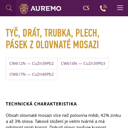
CS
TYČ, DRÁT, TRUBKA, PLECH,
PÁSEK Z OLOVNATÉ MOSAZI
CW612N — CuZn39Pb2
CW614N — CuZn39Pb3
CW617N — CuZn40Pb2
TECHNICKÁ CHARAKTERISTIKA
Obsah olovnaté mosazi více než polovina mědi, 42% zinku
a až 3% olova. Takové složení je velmi tvárné a má
odolnost proti korozi. Dokud olovo zvyšuje kujnost