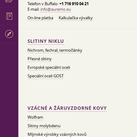
Telefon v Buffalo:
+1 716 910 04 21
E-mail:
info@auremo.eu
On-line platba
Kalkulačka vývalky
SLITINY NIKLU
Nichrom, fechral, termočlánky
Přesné slitiny
Evropské speciální oceli
Speciální oceli GOST
VZÁCNÉ A ŽÁRUVZDORNÉ KOVY
Wolfram
Slitiny molybdenu
Mlýnské výrobky vzácných kovů