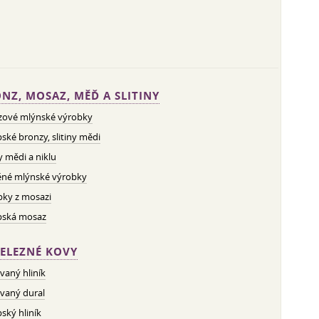
NZ, MOSAZ, MĚĎ A SLITINY
zové mlýnské výrobky
ské bronzy, slitiny mědi
ny mědi a niklu
né mlýnské výrobky
bky z mosazi
pská mosaz
ELEZNÉ KOVY
vaný hliník
vaný dural
ský hliník