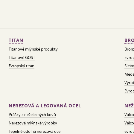
TITAN
BRO
Titanové mlýnské produkty
Bron
Titanové GOST
Evrop
Evropský titan
Sliti
Mědě
Výro
Evro
NEREZOVÁ A LEGOVANÁ OCEL
NEŽ
Prášky z neželezných kovů
Válco
Nerezové mlýnské výrobky
Válco
Tepelně odolná nerezová ocel
evrop