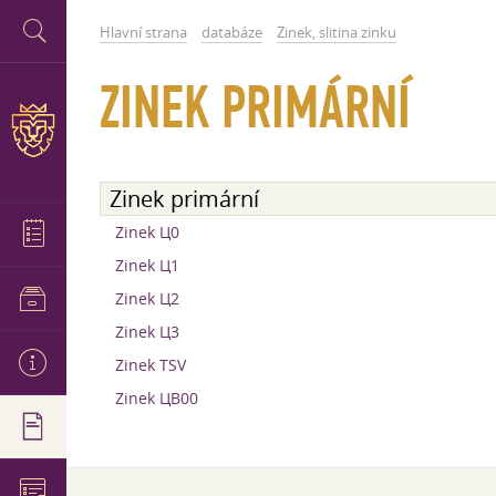
Hlavní strana
databáze
Zinek, slitina zinku
ZINEK PRIMÁRNÍ
Zinek primární
Zinek Ц0
Zinek Ц1
Zinek Ц2
Zinek Ц3
Zinek TSV
Zinek ЦВ00