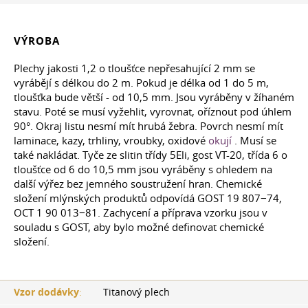
VÝROBA
Plechy jakosti 1,2 o tloušťce nepřesahující 2 mm se
vyrábějí s délkou do 2 m. Pokud je délka od 1 do 5 m,
tloušťka bude větší - od 10,5 mm. Jsou vyráběny v žíhaném
stavu. Poté se musí vyžehlit, vyrovnat, oříznout pod úhlem
90°. Okraj listu nesmí mít hrubá žebra. Povrch nesmí mít
laminace, kazy, trhliny, vroubky, oxidové
okují
. Musí se
také nakládat. Tyče ze slitin třídy 5Eli, gost VТ-20, třída 6 o
tloušťce od 6 do 10,5 mm jsou vyráběny s ohledem na
další výřez bez jemného soustružení hran. Chemické
složení mlýnských produktů odpovídá GOST 19 807−74,
ОСТ 1 90 013−81. Zachycení a příprava vzorku jsou v
souladu s GOST, aby bylo možné definovat chemické
složení.
Vzor dodávky
:
Titanový plech