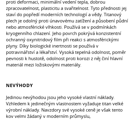
proti deformaci, minimální vedení tepla, dobrou
zpracovatelnost, plasticitu a svařitelnost. Tyto přednosti jej
staví do popředí moderních technologií a vědy. Titanový
plech je odolný proti únavovému zatížení a působení půdní
nebo atmosférické vlhkosti. Používá se v podmínkách
kryogenního chlazení. Jeho povrch pokrývá konzistentní
ochranný oxynitridový film při reakci s atmosférickými
plyny. Díky biologické inertnosti se používá v
potravinářství a lékařství. Vysoká tepelná odolnost, poměr
pevnosti k hustotě, odolnost proti korozi z něj činí hlavní
materiál mezi ložiskovými materiály.
NEVÝHODY
Jedinou nevýhodou jsou jeho vysoké vlastní náklady.
Vzhledem k jedinečným vlastnostem vyžaduje titan velké
výrobní náklady. Navzdory své vysoké ceně je však tento
kov velmi žádaný v moderním průmyslu,