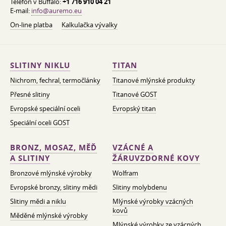
Telefon v Buffalo:
+1 716 910 04 21
E-mail:
info@auremo.eu
On-line platba
Kalkulačka vývalky
SLITINY NIKLU
TITAN
Nichrom, fechral, termočlánky
Titanové mlýnské produkty
Přesné slitiny
Titanové GOST
Evropské speciální oceli
Evropský titan
Speciální oceli GOST
BRONZ, MOSAZ, MĚĎ
VZÁCNÉ A
A SLITINY
ŽÁRUVZDORNÉ KOVY
Bronzové mlýnské výrobky
Wolfram
Evropské bronzy, slitiny mědi
Slitiny molybdenu
Slitiny mědi a niklu
Mlýnské výrobky vzácných
kovů
Měděné mlýnské výrobky
Mlýnské výrobky ze vzácných