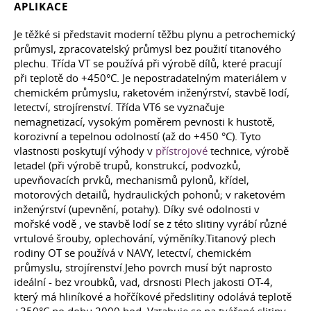
APLIKACE
Je těžké si představit moderní těžbu plynu a petrochemický
průmysl, zpracovatelský průmysl bez použití titanového
plechu. Třída VT se používá při výrobě dílů, které pracují
při teplotě do +450°С. Je nepostradatelným materiálem v
chemickém průmyslu, raketovém inženýrství, stavbě lodí,
letectví, strojírenství. Třída VT6 se vyznačuje
nemagnetizací, vysokým poměrem pevnosti k hustotě,
korozivní a tepelnou odolností (až do +450 °С). Tyto
vlastnosti poskytují výhody v
přístrojové
technice, výrobě
letadel (při výrobě trupů, konstrukcí, podvozků,
upevňovacích prvků, mechanismů pylonů, křídel,
motorových detailů, hydraulických pohonů; v raketovém
inženýrství (upevnění, potahy). Díky své odolnosti v
mořské vodě , ve stavbě lodí se z této slitiny vyrábí různé
vrtulové šrouby, oplechování, výměníky.Titanový plech
rodiny OT se používá v NAVY, letectví, chemickém
průmyslu, strojírenství.Jeho povrch musí být naprosto
ideální - bez vroubků, vad, drsnosti Plech jakosti OT-4,
který má hliníkové a hořčíkové předslitiny odolává teplotě
+350°С po dobu 2000 hod. Vztahuje se na tvářené slitiny