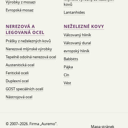
Výrobky z mosazi
kovů
Evropská mosaz
Lantanhides
NEREZOVÁ A
NEŽELEZNÉ KOVY
LEGOVANÁ OCEL
Válcovaný hliník
Prášky z neželezných kovů
Válcovaný dural
Nerezové mlýnské výrobky
evropský hliník
Tepelně odolná nerezová ocel
Babbitts
Austenitická ocel
Pájka
Feritické oceli
Cín
Duplexní ocel
Vést
GOST speciálních ocelí
Nástrojová ocel
© 2007–2026. Firma „Auremo”.
Mapa stránek