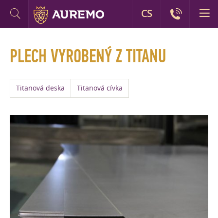
CS
PLECH VYROBENÝ Z TITANU
Titanová deska
Titanová cívka