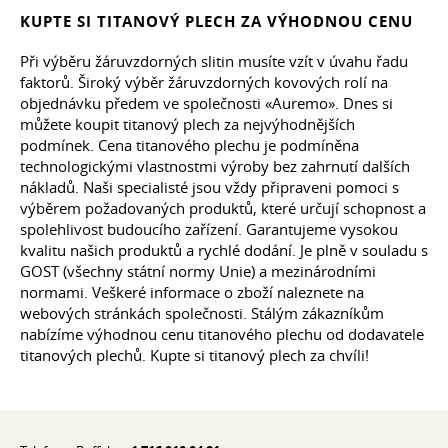
KUPTE SI TITANOVÝ PLECH ZA VÝHODNOU CENU
Při výběru žáruvzdorných slitin musíte vzít v úvahu řadu
faktorů. Široký výběr žáruvzdorných kovových rolí na
objednávku předem ve společnosti «Auremo». Dnes si
můžete koupit titanový plech za nejvýhodnějších
podmínek. Cena titanového plechu je podmíněna
technologickými vlastnostmi výroby bez zahrnutí dalších
nákladů. Naši specialisté jsou vždy připraveni pomoci s
výběrem požadovaných produktů, které určují schopnost a
spolehlivost budoucího zařízení. Garantujeme vysokou
kvalitu našich produktů a rychlé dodání. Je plně v souladu s
GOST (všechny státní normy Unie) a mezinárodními
normami. Veškeré informace o zboží naleznete na
webových stránkách společnosti. Stálým zákazníkům
nabízíme výhodnou cenu titanového plechu od dodavatele
titanových plechů. Kupte si titanový plech za chvíli!