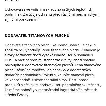
Uchovává se ve vnitřním skladu za určitých teplotních
podmínek. Zaručuje ochranu před různými mechanickými
a jinými poškozeními.
DODAVATEL TITANOVÝCH PLECHŮ
Dodavatel titanového plechu «Auremo» navrhuje nákup
zboží za nejvýhodnější cenu titanového plechu. Skladem je
široký sortiment zboží vysoké kvality. Jsou v souladu s
GOST a mezinárodními standardy kvality. Zboží snadno
nakoupíte u dodavatele titanových plechů. Cena titanového
plechu závisí na množství objednávky a dodatečných
dodacích podmínkách. Pokud si koupíte titanový plech
velkoobchodně, získáte speciální slevy. Dostupnost
produktů a efektivita dodávek jsou podmíněny skutečností,
že máme pobočky v mezinárodní logistická síť a městech
střední Evropy.