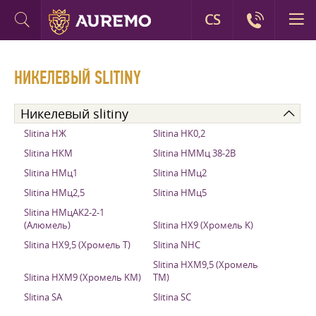
CS
НИКЕЛЕВЫЙ SLITINY
Никелевый slitiny
Slitina НЖ
Slitina НК0,2
Slitina НКМ
Slitina НММц 38-2B
Slitina НМц1
Slitina НМц2
Slitina НМц2,5
Slitina НМц5
Slitina НМцАК2-2-1
(Алюмель)
Slitina НХ9 (Хромель K)
Slitina НХ9,5 (Хромель T)
Slitina NHC
Slitina НХМ9,5 (Хромель
Slitina НХМ9 (Хромель KM)
TM)
Slitina SA
Slitina SC