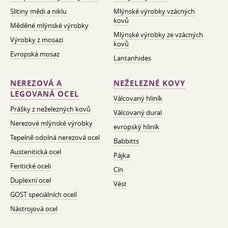
Slitiny mědi a niklu
Mlýnské výrobky vzácných
kovů
Měděné mlýnské výrobky
Mlýnské výrobky ze vzácných
Výrobky z mosazi
kovů
Evropská mosaz
Lantanhides
NEREZOVÁ A
NEŽELEZNÉ KOVY
LEGOVANÁ OCEL
Válcovaný hliník
Prášky z neželezných kovů
Válcovaný dural
Nerezové mlýnské výrobky
evropský hliník
Tepelně odolná nerezová ocel
Babbitts
Austenitická ocel
Pájka
Feritické oceli
Cín
Duplexní ocel
Vést
GOST speciálních ocelí
Nástrojová ocel