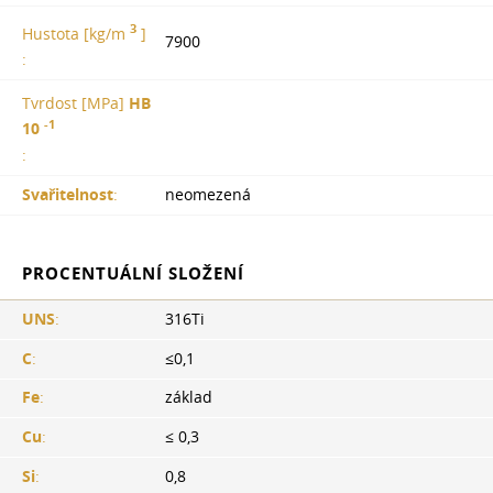
3
Hustota [kg/m
]
7900
:
Tvrdost [MPa]
HB
-1
10
:
Svařitelnost
:
neomezená
PROCENTUÁLNÍ SLOŽENÍ
UNS
:
316Ti
C
:
≤0,1
Fe
:
základ
Cu
:
≤ 0,3
Si
:
0,8