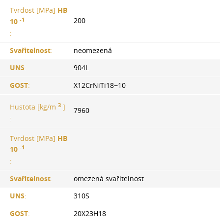
Tvrdost [MPa]
HB
-1
200
10
:
Svařitelnost
:
neomezená
UNS
:
904L
GOST
:
X12CrNiTi18−10
3
Hustota [kg/m
]
7960
:
Tvrdost [MPa]
HB
-1
10
:
Svařitelnost
:
omezená svařitelnost
UNS
:
310S
GOST
:
20Х23Н18