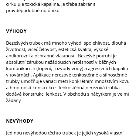
cirkuluje toxická kapalina, je třeba zabránit
pravděpodobnému úniku.
VÝHODY
Bezešvých trubek má mnoho výhod: spolehlivost, dlouhá
životnost, víceúčelovost, estetická kvalita, vysoké
antikorozní a ochranné vlastnosti. Bezešvé potrubí je
absolutní zárukou nežádoucích netěsností v běžných
komunikacích (topení, rozvody vody) a agresivních kapalin
v továrnách. Aplikace nerezové tenkostěnné a silnostěnné
trubky umožňuje variaci mezi konkrétním množstvím kovu
a hmotností konstrukce. Tenkostěnná nerezová trubka
dodává konstrukci lehkost. V obchodu s nábytkem je velmi
žádaný.
NEVÝHODY
Jedinou nevýhodou těchto trubek je jejich vysoká vlastní