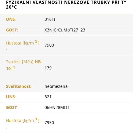
FYZIKÁLNÍ VLASTNOSTI NEREZOVÉ TRUBKY PŘI T°
20°С
UNS
:
316Ti
GOST
:
X3NiCrCuMoTi27−23
3
Hustota [kg/m
]
7900
:
Tvrdost [MPa]
HB
-1
179
10
:
Svařitelnost
:
neomezená
UNS
:
321
GOST
:
06HN28MDT
3
Hustota [kg/m
]
7950
: