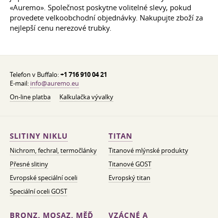
«Auremo». Společnost poskytne volitelné slevy, pokud
provedete velkoobchodní objednávky. Nakupujte zboží za
nejlepší cenu nerezové trubky.
Telefon v Buffalo:
+1 716 910 04 21
E-mail:
info@auremo.eu
On-line platba
Kalkulačka vývalky
SLITINY NIKLU
TITAN
Nichrom, fechral, termočlánky
Titanové mlýnské produkty
Přesné slitiny
Titanové GOST
Evropské speciální oceli
Evropský titan
Speciální oceli GOST
BRONZ, MOSAZ, MĚĎ
VZÁCNÉ A