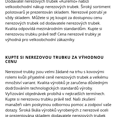
Dodavatel nerezových trubek «Auremo» nabízí
velkoobchodní nákup nerezových trubek. Široký sortiment
polotovarů je prezentován skladem. Nerezové potrubí je
vždy skladem. Můžete si jej koupit za dostupnou cenu
nerezových trubek od dodavatele nerezových trubek.
Kvalita odpovídá mezinárodním standardům. Kupte si
nerezovou trubku právě teď! Cena nerezové trubky je
výhodná pro velkoobchodní zákazníky.
KUPTE SI NEREZOVOU TRUBKU ZA VÝHODNOU
CENU
Nerezové trubky jsou velmi žádané na trhu s kovovými
rolemi kvůli přijatelné ceně nerezových trubek a velkému
množství variant. Kvalita výrobků je zaručena důsledným
dodržováním technologických standardů výroby.
Vyřizování objednávek probíhá v nejkratších termínech.
Kupte si nerezovou trubku právě teď. Naši zkušení
manažeři vám poskytnou odbornou pomoc a zodpoví vaše
dotazy. Široká škála výrobků vyrobených z nerezové oceli
je prezentována skladem dodavatele nerezových trubek