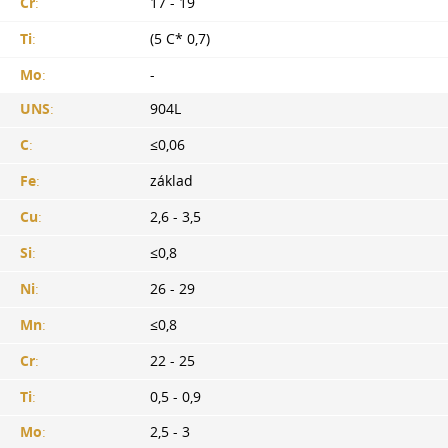
Cr
:
17 - 19
Ti
:
(5 С* 0,7)
Mo
:
-
UNS
:
904L
C
:
≤0,06
Fe
:
základ
Cu
:
2,6 - 3,5
Si
:
≤0,8
Ni
:
26 - 29
Mn
:
≤0,8
Cr
:
22 - 25
Ti
:
0,5 - 0,9
Mo
:
2,5 - 3