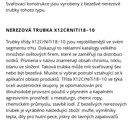
Svařovací konstrukce jsou vyrobeny z bezešvé nerezové
trubky tohoto typu.
NEREZOVÁ TRUBKA X12CRNITI18−10
Trubky třídy X12CrNiTi18−10 jsou nejoblíbenější ve svém
segmentu trhu. Dokazují to reklamní katalogy velkého
množství světových firem, které se zaměřují na distribuci
svitků. Písmena v názvu znamenají obsah chromu, niklu,
titanu ve složení. Taková trubka může mít svařovaný šev
nebo být bezešvá. Musíte si vybrat potrubí vztahující se k
aplikační oblasti produktů. Třída X12CrNiTi18−10 se týká
ocelí austenitické skupiny. Je optimalizován pro
dlouhodobé provozní použití v plynném a kapalném
agresivním prostředí: v metalurgii, chemii ropy,
chemickém průmyslu, stavbě lodí. Z bezešvých nerezových
trubek je vyráběno následující zboží: mufle, výměníky
tepla, díly pro hutní pece, jiskry do tavných zapalovačů.