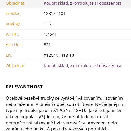
Objednat:
Koupit sklad, zkontrolujte si obsazenost
značka:
12X18H10T
analog:
ЭП2
W. Nr.:
1.4541
Aisi Uns:
321
En:
X12CrNiTi18-10
Objednat:
Koupit sklad, zkontrolujte si obsazenost
RELEVANTNOST
Ocelové bezešvé trubky se vyrábějí válcováním, lisováním
nebo tažením. V dnešní době jsou oblíbené. Nejžádanějším
typem je trubka jakosti X12CrNiTi18−10. Jaké je tajemství
takové popularity? Jde o to, že bez ohledu na to, jak
obratně a sofistikovaně byl svarový šev proveden, nelze
zabránit jeho úniku. A pokud v takových potrubích