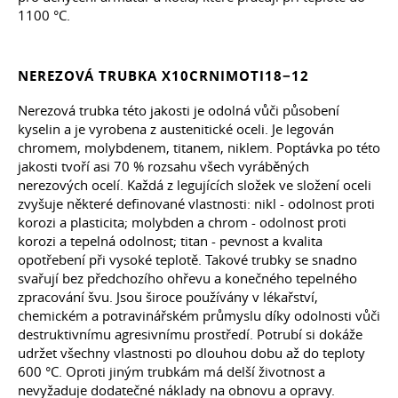
1100 °C.
NEREZOVÁ TRUBKA X10CRNIMOTI18−12
Nerezová trubka této jakosti je odolná vůči působení
kyselin a je vyrobena z austenitické oceli. Je legován
chromem, molybdenem, titanem, niklem. Poptávka po této
jakosti tvoří asi 70 % rozsahu všech vyráběných
nerezových ocelí. Každá z legujících složek ve složení oceli
zvyšuje některé definované vlastnosti: nikl - odolnost proti
korozi a plasticita; molybden a chrom - odolnost proti
korozi a tepelná odolnost; titan - pevnost a kvalita
opotřebení při vysoké teplotě. Takové trubky se snadno
svařují bez předchozího ohřevu a konečného tepelného
zpracování švu. Jsou široce používány v lékařství,
chemickém a potravinářském průmyslu díky odolnosti vůči
destruktivnímu agresivnímu prostředí. Potrubí si dokáže
udržet všechny vlastnosti po dlouhou dobu až do teploty
600 °C. Oproti jiným trubkám má delší životnost a
nevyžaduje dodatečné náklady na obnovu a opravy.