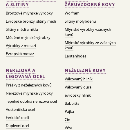
A SLITINY
ŽÁRUVZDORNÉ KOVY
Bronzové mlýnské výrobky
Wolfram
Evropské bronzy, slitiny mědi
Slitiny molybdenu
Slitiny mědi a niklu
Mlýnské výrobky vzácných
kovů
Měděné mlýnské výrobky
Mlýnské výrobky ze vzácných
Výrobky z mosazi
kovů
Evropská mosaz
Lantanhides
NEREZOVÁ A
NEŽELEZNÉ KOVY
LEGOVANÁ OCEL
Válcovaný hliník
Prášky z neželezných kovů
Válcovaný dural
Nerezové mlýnské výrobky
evropský hliník
Tepelně odolná nerezová ocel
Babbitts
Austenitická ocel
Pájka
Feritické oceli
Cín
Duplexní ocel
Vést