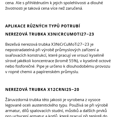
cena. Ale s přihlédnutím k jejich spolehlivosti a dlouhé
životnosti je taková cena více než zaručená.
APLIKACE RŮZNÝCH TYPŮ POTRUBÍ
NEREZOVÁ TRUBKA X3NICRCUMOTI27−23
Bezešvá nerezová trubka X3NiCrCuMoTi27−23 je
nepostradatelná při výrobě průmyslových zařízení a
svařovacích konstrukcí, které pracují ve vroucí kyselině
sírové jakékoli koncentrace (kromě 55%), v kyselině octové
nebo fosforečné. Pipe je určeno k dlouhodobému provozu
v ropné chemii a papírenském průmyslu.
NEREZOVÁ TRUBKA X12CRNI25−20
Žáruvzdorná trubka této jakosti je vyrobena z vysoce
legované oceli austenitického typu. Používá se při výrobě
armatur, dílů spalovacích studní, můstků a dalších prvků
pro uchycení armatur a kotlů, které pracují při teplotě do