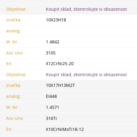
Objednat:
Koupit sklad, zkontrolujte si obsazenost
značka:
10X23H18
analog:
W. Nr.:
1.4842
Aisi Uns:
310S
En:
X12CrNi25-20
Objednat:
Koupit sklad, zkontrolujte si obsazenost
značka:
10Х17Н13М2Т
analog:
EI448
W. Nr.:
1.4571
Aisi Uns:
316Ti
En:
X10CrNiMoTi18-12