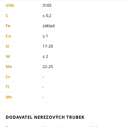
UNS
:
310S
C
:
≤ 0,2
Fe
:
základ
Cu
:
≤ 1
Si
:
17-20
Ni
:
≤ 2
Mn
:
22-25
Cr
:
-
Ti
:
-
Mo
:
-
DODAVATEL NEREZOVÝCH TRUBEK