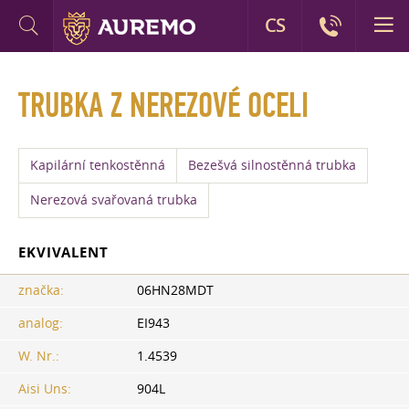
CS
TRUBKA Z NEREZOVÉ OCELI
Kapilární tenkostěnná
Bezešvá silnostěnná trubka
Nerezová svařovaná trubka
EKVIVALENT
značka:
06HN28MDT
analog:
EI943
W. Nr.:
1.4539
Aisi Uns:
904L