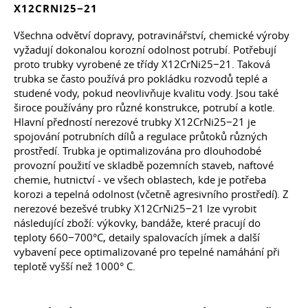
X12CRNI25−21
Všechna odvětví dopravy, potravinářství, chemické výroby
vyžadují dokonalou korozní odolnost potrubí. Potřebují
proto trubky vyrobené ze třídy X12CrNi25−21. Taková
trubka se často používá pro pokládku rozvodů teplé a
studené vody, pokud neovlivňuje kvalitu vody. Jsou také
široce používány pro různé konstrukce, potrubí a kotle.
Hlavní předností nerezové trubky X12CrNi25−21 je
spojování potrubních dílů a regulace průtoků různých
prostředí. Trubka je optimalizována pro dlouhodobé
provozní použití ve skladbě pozemních staveb, naftové
chemie, hutnictví - ve všech oblastech, kde je potřeba
korozi a tepelná odolnost (včetně agresivního prostředí). Z
nerezové bezešvé trubky X12CrNi25−21 lze vyrobit
následující zboží: výkovky, bandáže, které pracují do
teploty 660−700°С, detaily spalovacích jímek a další
vybavení pece optimalizované pro tepelné namáhání při
teplotě vyšší než 1000° C.