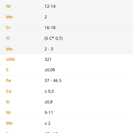
Ni
:
12-14
Mn
:
2
Cr
:
16-18
Ti
:
(5 С* 0,7)
Mo
:
2 - 3
UNS
:
321
C
:
≤0,08
Fe
:
37 - 46.5
Cu
:
≤ 0,3
Si
:
≤0,8
Ni
:
9-11
Mn
:
≤ 2