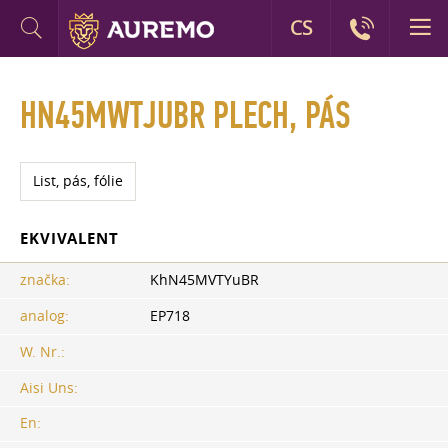
CS
HN45MWTJUBR PLECH, PÁS
List, pás, fólie
EKVIVALENT
značka:
KhN45MVTYuBR
analog:
EP718
W. Nr.:
Aisi Uns:
En: