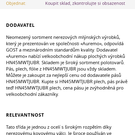
Objednat:
Koupit sklad, zkontrolujte si obsazenost
DODAVATEL
Neomezený sortiment nerezových mlýnských výrobků,
který je prezentován ve společnosti «Auremo», odpovídá
GOST a mezinárodním standardům kvality. Dodavatel
«Auremo» nabízí velkoobchodní nákup plochých výrobků
HN45MWTJUBR. Skladem je široký sortiment polotovarů.
Pás, plech, fólie z HN45MWTJUBR jsou vždy skladem.
Můžete je zakoupit za nejlepší cenu od dodavatele pásů
HN45MWTJUBR. Kupte si HN45MWTJUBR plech, pás právě
teď! HN45MWTJUBR plech, cena pásu je zvýhodněná pro
velkoobchodní zákazníky.
RELEVANTNOST
Tato třída je jednou z ocelí s širokým rozpětím díky
nerezovému kovovému válci. Je široce používán ve