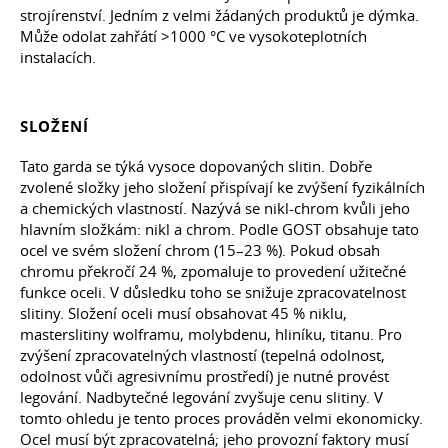
strojírenství. Jedním z velmi žádaných produktů je dýmka.
Může odolat zahřátí >1000 °C ve vysokoteplotních
instalacích.
SLOŽENÍ
Tato garda se týká vysoce dopovaných slitin. Dobře
zvolené složky jeho složení přispívají ke zvýšení fyzikálních
a chemických vlastností. Nazývá se nikl-chrom kvůli jeho
hlavním složkám: nikl a chrom. Podle GOST obsahuje tato
ocel ve svém složení chrom (15–23 %). Pokud obsah
chromu překročí 24 %, zpomaluje to provedení užitečné
funkce oceli. V důsledku toho se snižuje zpracovatelnost
slitiny. Složení oceli musí obsahovat 45 % niklu,
masterslitiny wolframu, molybdenu, hliníku, titanu. Pro
zvýšení zpracovatelných vlastností (tepelná odolnost,
odolnost vůči agresivnímu prostředí) je nutné provést
legování. Nadbytečné legování zvyšuje cenu slitiny. V
tomto ohledu je tento proces prováděn velmi ekonomicky.
Ocel musí být zpracovatelná; jeho provozní faktory musí