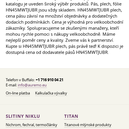
katalogu je uveden široký výběr produktů. Pás, plech, fólie
HN45MWTJUBR jsou vždy skladem. HN45MWTJUBR plech,
cena pásu závisí na množství objednávky a dodatečných
dodacích podmínkách. Cena je výhodná pro velkoobchodní
zákazníky. Spolupracujeme se zkušenými manažery, kteří
mohou rychle pomoci s nákupy velkoobchodně. Máme
nejlepší poměr ceny a kvality. Zveme vás k partnerství.
Kupte si HN45MWTJUBR plech, pás právě teď! K dispozici je
dostupná cena od dodavatele pásů HN45MWTJUBR.
Telefon v Buffalo:
+1 716 910 04 21
E-mail:
info@auremo.eu
On-line platba
Kalkulačka vývalky
SLITINY NIKLU
TITAN
Nichrom, fechral, termočlánky
Titanové mlýnské produkty