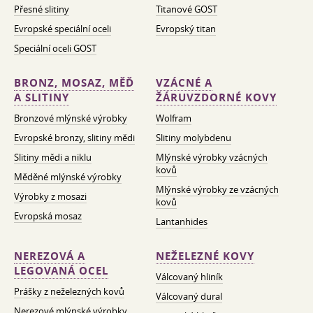
Přesné slitiny
Titanové GOST
Evropské speciální oceli
Evropský titan
Speciální oceli GOST
BRONZ, MOSAZ, MĚĎ
VZÁCNÉ A
A SLITINY
ŽÁRUVZDORNÉ KOVY
Bronzové mlýnské výrobky
Wolfram
Evropské bronzy, slitiny mědi
Slitiny molybdenu
Slitiny mědi a niklu
Mlýnské výrobky vzácných
kovů
Měděné mlýnské výrobky
Mlýnské výrobky ze vzácných
Výrobky z mosazi
kovů
Evropská mosaz
Lantanhides
NEREZOVÁ A
NEŽELEZNÉ KOVY
LEGOVANÁ OCEL
Válcovaný hliník
Prášky z neželezných kovů
Válcovaný dural
Nerezové mlýnské výrobky