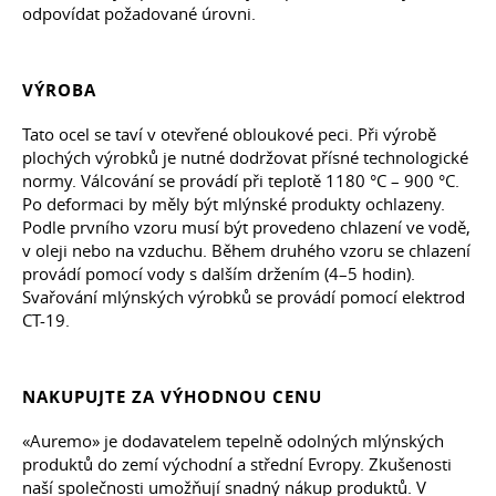
odpovídat požadované úrovni.
VÝROBA
Tato ocel se taví v otevřené obloukové peci. Při výrobě
plochých výrobků je nutné dodržovat přísné technologické
normy. Válcování se provádí při teplotě 1180 °C – 900 °C.
Po deformaci by měly být mlýnské produkty ochlazeny.
Podle prvního vzoru musí být provedeno chlazení ve vodě,
v oleji nebo na vzduchu. Během druhého vzoru se chlazení
provádí pomocí vody s dalším držením (4–5 hodin).
Svařování mlýnských výrobků se provádí pomocí elektrod
CT-19.
NAKUPUJTE ZA VÝHODNOU CENU
«Auremo» je dodavatelem tepelně odolných mlýnských
produktů do zemí východní a střední Evropy. Zkušenosti
naší společnosti umožňují snadný nákup produktů. V