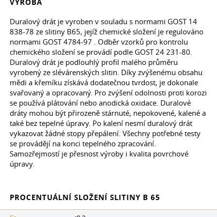
VÝROBA
Duralový drát je vyroben v souladu s normami
GOST 14
838-78 ze slitiny B65, jejíž chemické složení je regulováno
normami
GOST 4784-97
. Odběr vzorků pro kontrolu
chemického složení se provádí podle
GOST 24
231-80.
Duralový drát je podlouhlý profil malého průměru
vyrobený ze slévárenských slitin. Díky zvýšenému obsahu
mědi a křemíku získává dodatečnou tvrdost, je dokonale
svařovaný a opracovaný. Pro zvýšení odolnosti proti korozi
se používá plátování nebo anodická oxidace. Duralové
dráty mohou být přirozeně stárnuté, nepokovené, kalené a
také bez tepelné úpravy. Po kalení nesmí duralový drát
vykazovat žádné stopy přepálení. Všechny potřebné testy
se provádějí na konci tepelného zpracování.
Samozřejmostí je přesnost výroby i kvalita povrchové
úpravy.
PROCENTUÁLNÍ SLOŽENÍ SLITINY B 65