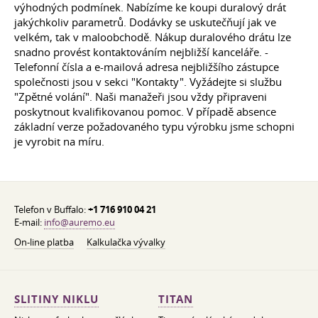
výhodných podmínek. Nabízíme ke koupi duralový drát
jakýchkoliv parametrů. Dodávky se uskutečňují jak ve
velkém, tak v maloobchodě. Nákup duralového drátu lze
snadno provést kontaktováním nejbližší kanceláře. -
Telefonní čísla a e-mailová adresa nejbližšího zástupce
společnosti jsou v sekci "Kontakty". Vyžádejte si službu
"Zpětné volání". Naši manažeři jsou vždy připraveni
poskytnout kvalifikovanou pomoc. V případě absence
základní verze požadovaného typu výrobku jsme schopni
je vyrobit na míru.
Telefon v Buffalo:
+1 716 910 04 21
E-mail:
info@auremo.eu
On-line platba
Kalkulačka vývalky
SLITINY NIKLU
TITAN