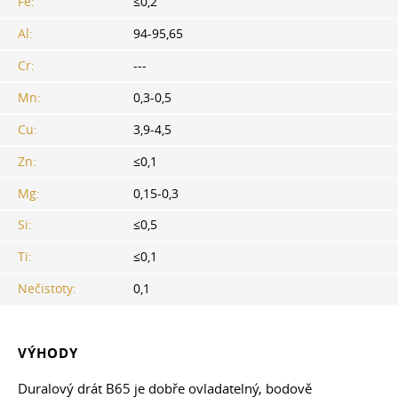
Fe:
≤0,2
Al:
94-95,65
Cr:
---
Mn:
0,3-0,5
Cu:
3,9-4,5
Zn:
≤0,1
Mg:
0,15-0,3
Si:
≤0,5
Ti:
≤0,1
Nečistoty:
0,1
VÝHODY
Duralový drát B65 je dobře ovladatelný, bodově