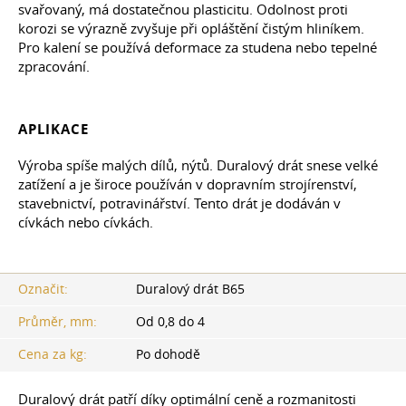
svařovaný, má dostatečnou plasticitu. Odolnost proti
korozi se výrazně zvyšuje při opláštění čistým hliníkem.
Pro kalení se používá deformace za studena nebo tepelné
zpracování.
APLIKACE
Výroba spíše malých dílů, nýtů. Duralový drát snese velké
zatížení a je široce používán v dopravním strojírenství,
stavebnictví, potravinářství. Tento drát je dodáván v
cívkách nebo cívkách.
Označit:
Duralový drát B65
Průměr, mm:
Od 0,8 do 4
Cena za kg:
Po dohodě
Duralový drát patří díky optimální ceně a rozmanitosti