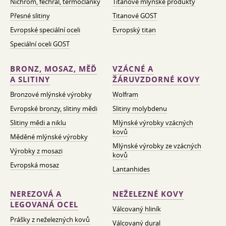
Nichrom, fechral, termočlánky
Titanové mlýnské produkty
Přesné slitiny
Titanové GOST
Evropské speciální oceli
Evropský titan
Speciální oceli GOST
BRONZ, MOSAZ, MĚĎ
VZÁCNÉ A
A SLITINY
ŽÁRUVZDORNÉ KOVY
Bronzové mlýnské výrobky
Wolfram
Evropské bronzy, slitiny mědi
Slitiny molybdenu
Slitiny mědi a niklu
Mlýnské výrobky vzácných
kovů
Měděné mlýnské výrobky
Mlýnské výrobky ze vzácných
Výrobky z mosazi
kovů
Evropská mosaz
Lantanhides
NEREZOVÁ A
NEŽELEZNÉ KOVY
LEGOVANÁ OCEL
Válcovaný hliník
Prášky z neželezných kovů
Válcovaný dural