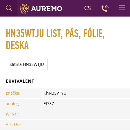
CS
HN35WTJU LIST, PÁS, FÓLIE,
DESKA
Slitina HN35WTJU
EKVIVALENT
značka:
KhN35VTYU
analog:
EI787
W. Nr.:
Aisi Uns: