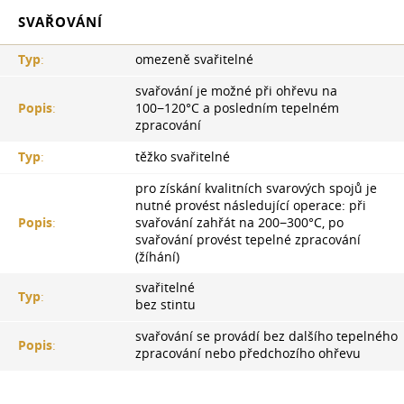
SVAŘOVÁNÍ
Typ
:
omezeně svařitelné
svařování je možné při ohřevu na
Popis
:
100−120°С a posledním tepelném
zpracování
Typ
:
těžko svařitelné
pro získání kvalitních svarových spojů je
nutné provést následující operace: při
Popis
:
svařování zahřát na 200−300°C, po
svařování provést tepelné zpracování
(žíhání)
svařitelné
Typ
:
bez stintu
svařování se provádí bez dalšího tepelného
Popis
:
zpracování nebo předchozího ohřevu