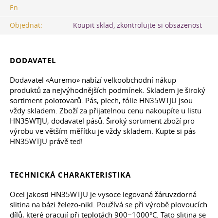
En:
Objednat:
Koupit sklad, zkontrolujte si obsazenost
DODAVATEL
Dodavatel «Auremo» nabízí velkoobchodní nákup
produktů za nejvýhodnějších podmínek. Skladem je široký
sortiment polotovarů. Pás, plech, fólie HN35WTJU jsou
vždy skladem. Zboží za přijatelnou cenu nakoupíte u listu
HN35WTJU, dodavatel pásů. Široký sortiment zboží pro
výrobu ve větším měřítku je vždy skladem. Kupte si pás
HN35WTJU právě teď!
TECHNICKÁ CHARAKTERISTIKA
Ocel jakosti HN35WTJU je vysoce legovaná žáruvzdorná
slitina na bázi železo-nikl. Používá se při výrobě plovoucích
dílů, které pracují při teplotách 900−1000°C. Tato slitina se