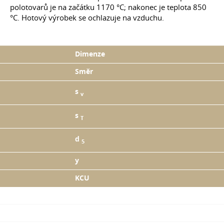
polotovarů je na začátku 1170 °C; nakonec je teplota 850
°C. Hotový výrobek se ochlazuje na vzduchu.
Dimenze
Směr
s
v
s
T
d
5
y
KCU