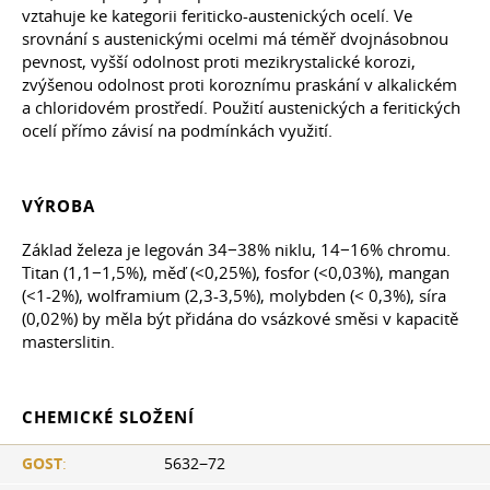
vztahuje ke kategorii feriticko-austenických ocelí. Ve
srovnání s austenickými ocelmi má téměř dvojnásobnou
pevnost, vyšší odolnost proti mezikrystalické korozi,
zvýšenou odolnost proti koroznímu praskání v alkalickém
a chloridovém prostředí. Použití austenických a feritických
ocelí přímo závisí na podmínkách využití.
VÝROBA
Základ železa je legován 34−38% niklu, 14−16% chromu.
Titan (1,1−1,5%), měď (<0,25%), fosfor (<0,03%), mangan
(<1-2%), wolframium (2,3-3,5%), molybden (< 0,3%), síra
(0,02%) by měla být přidána do vsázkové směsi v kapacitě
masterslitin.
CHEMICKÉ SLOŽENÍ
GOST
:
5632−72