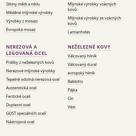
Slitiny mědi a niklu
Mlýnské výrobky vzácných
kovů
Měděné mlýnské výrobky
Mlýnské výrobky ze vzácných
Výrobky z mosazi
kovů
Evropská mosaz
Lantanhides
NEREZOVÁ A
NEŽELEZNÉ KOVY
LEGOVANÁ OCEL
Válcovaný hliník
Prášky z neželezných kovů
Válcovaný dural
Nerezové mlýnské výrobky
evropský hliník
Tepelně odolná nerezová ocel
Babbitts
Austenitická ocel
Pájka
Feritické oceli
Cín
Duplexní ocel
Vést
GOST speciálních ocelí
Nástrojová ocel