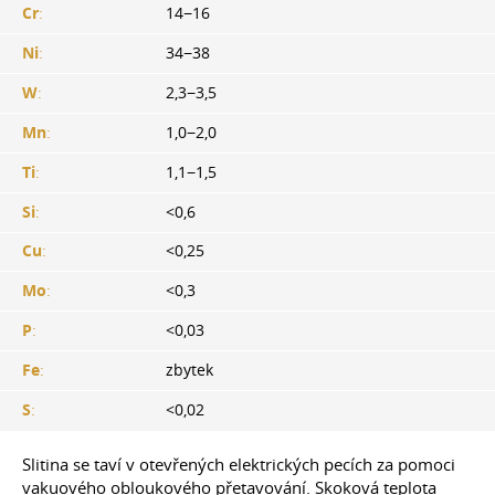
Cr
:
14−16
Ni
:
34−38
W
:
2,3−3,5
Mn
:
1,0−2,0
Ti
:
1,1−1,5
Si
:
<0,6
Cu
:
<0,25
Mo
:
<0,3
P
:
<0,03
Fe
:
zbytek
S
:
<0,02
Slitina se taví v otevřených elektrických pecích za pomoci
vakuového obloukového přetavování. Skoková teplota