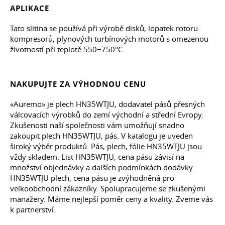
APLIKACE
Tato slitina se používá při výrobě disků, lopatek rotoru
kompresorů, plynových turbínových motorů s omezenou
životností při teplotě 550−750°С.
NAKUPUJTE ZA VÝHODNOU CENU
«Auremo» je plech HN35WTJU, dodavatel pásů přesných
válcovacích výrobků do zemí východní a střední Evropy.
Zkušenosti naší společnosti vám umožňují snadno
zakoupit plech HN35WTJU, pás. V katalogu je uveden
široký výběr produktů. Pás, plech, fólie HN35WTJU jsou
vždy skladem. List HN35WTJU, cena pásu závisí na
množství objednávky a dalších podmínkách dodávky.
HN35WTJU plech, cena pásu je zvýhodněná pro
velkoobchodní zákazníky. Spolupracujeme se zkušenými
manažery. Máme nejlepší poměr ceny a kvality. Zveme vás
k partnerství.