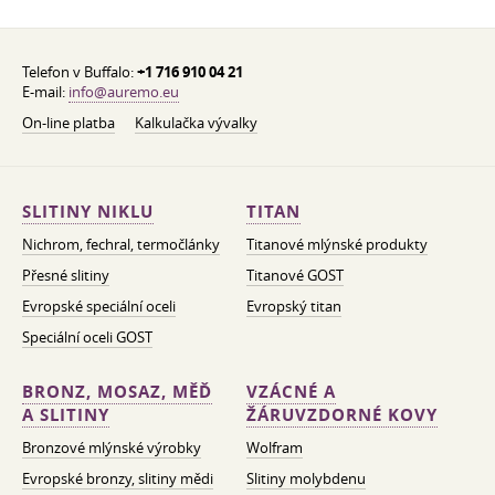
Telefon v Buffalo:
+1 716 910 04 21
E-mail:
info@auremo.eu
On-line platba
Kalkulačka vývalky
SLITINY NIKLU
TITAN
Nichrom, fechral, termočlánky
Titanové mlýnské produkty
Přesné slitiny
Titanové GOST
Evropské speciální oceli
Evropský titan
Speciální oceli GOST
BRONZ, MOSAZ, MĚĎ
VZÁCNÉ A
A SLITINY
ŽÁRUVZDORNÉ KOVY
Bronzové mlýnské výrobky
Wolfram
Evropské bronzy, slitiny mědi
Slitiny molybdenu