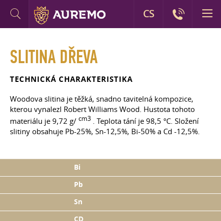
CS
SLITINA DŘEVA
TECHNICKÁ CHARAKTERISTIKA
Woodova slitina je těžká, snadno tavitelná kompozice,
kterou vynalezl Robert Williams Wood. Hustota tohoto
cm3
materiálu je 9,72 g/
. Teplota tání je 98,5 °С. Složení
slitiny obsahuje Pb-25%, Sn-12,5%, Bi-50% a Cd -12,5%.
Bi
Pb
Sn
CD