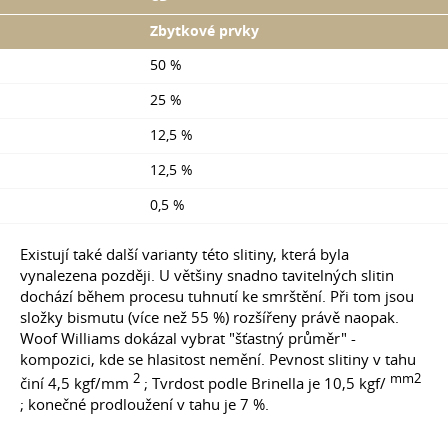
Zbytkové prvky
50 %
25 %
12,5 %
12,5 %
0,5 %
Existují také další varianty této slitiny, která byla
vynalezena později. U většiny snadno tavitelných slitin
dochází během procesu tuhnutí ke smrštění. Při tom jsou
složky bismutu (více než 55 %) rozšířeny právě naopak.
Woof Williams dokázal vybrat "šťastný průměr" -
kompozici, kde se hlasitost nemění. Pevnost slitiny v tahu
2
mm2
činí 4,5 kgf/mm
; Tvrdost podle Brinella je 10,5 kgf/
; konečné prodloužení v tahu je 7 %.