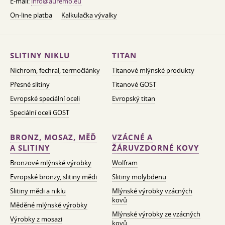
E-mail:
info@auremo.eu
On-line platba
Kalkulačka vývalky
SLITINY NIKLU
TITAN
Nichrom, fechral, termočlánky
Titanové mlýnské produkty
Přesné slitiny
Titanové GOST
Evropské speciální oceli
Evropský titan
Speciální oceli GOST
BRONZ, MOSAZ, MĚĎ
VZÁCNÉ A
A SLITINY
ŽÁRUVZDORNÉ KOVY
Bronzové mlýnské výrobky
Wolfram
Evropské bronzy, slitiny mědi
Slitiny molybdenu
Slitiny mědi a niklu
Mlýnské výrobky vzácných
kovů
Měděné mlýnské výrobky
Mlýnské výrobky ze vzácných
Výrobky z mosazi
kovů