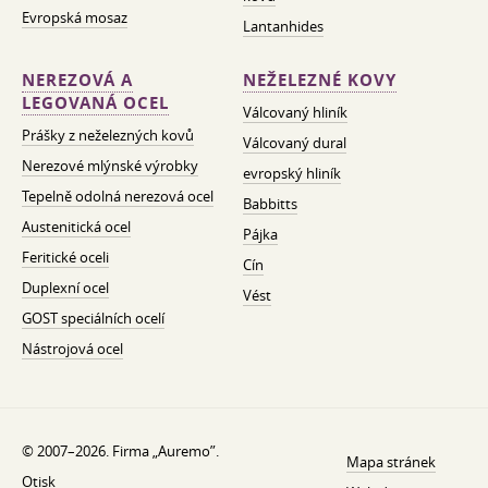
Evropská mosaz
Lantanhides
NEREZOVÁ A
NEŽELEZNÉ KOVY
LEGOVANÁ OCEL
Válcovaný hliník
Prášky z neželezných kovů
Válcovaný dural
Nerezové mlýnské výrobky
evropský hliník
Tepelně odolná nerezová ocel
Babbitts
Austenitická ocel
Pájka
Feritické oceli
Cín
Duplexní ocel
Vést
GOST speciálních ocelí
Nástrojová ocel
© 2007–2026. Firma „Auremo”.
Mapa stránek
Otisk