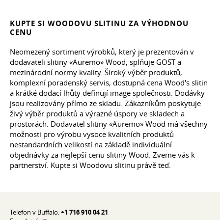
KUPTE SI WOODOVU SLITINU ZA VÝHODNOU
CENU
Neomezený sortiment výrobků, který je prezentován v
dodavateli slitiny «Auremo» Wood, splňuje GOST a
mezinárodní normy kvality. Široký výběr produktů,
komplexní poradenský servis, dostupná cena Wood's slitin
a krátké dodací lhůty definují image společnosti. Dodávky
jsou realizovány přímo ze skladu. Zákazníkům poskytuje
živý výběr produktů a výrazné úspory ve skladech a
prostorách. Dodavatel slitiny «Auremo» Wood má všechny
možnosti pro výrobu vysoce kvalitních produktů
nestandardních velikostí na základě individuální
objednávky za nejlepší cenu slitiny Wood. Zveme vás k
partnerství. Kupte si Woodovu slitinu právě teď.
Telefon v Buffalo:
+1 716 910 04 21