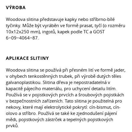
VÝROBA
Woodova slitina představuje kapky nebo stříbrno-bílé
tyčinky. Může být vyráběn ve formě prasat, tyčí (o rozměru
10x12x250 mm), ingotů, kapek podle TC a GOST
6−09−4064−87.
APLIKACE SLITINY
Woodova slitina se používá při přesném lití ve formě jader,
v ohybech tenkostěnných trubek, při výrobě dutých těles
galvanoplastikou. Slitina dřeva je nepostradatelná v
kapacitě pájecího materiálu, pro uchycení detailu litím.
Používá se v pojistkových prvcích a šroubových pojistkách
v bezpečnostních zařízeních. Tato slitina je použitelná pro
nekovy, které mají elektrolytické pokrytí: cín-bismut, cín-
olovo a stříbro. Používá se také ke zjednodušení pájení
mědi, pojistkových zástrček a tepelných pojistkových
prvků.