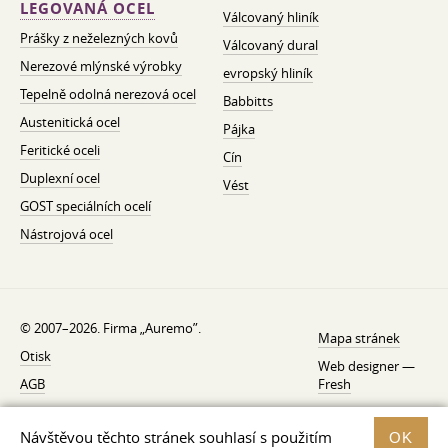
LEGOVANÁ OCEL
Válcovaný hliník
Prášky z neželezných kovů
Válcovaný dural
Nerezové mlýnské výrobky
evropský hliník
Tepelně odolná nerezová ocel
Babbitts
Austenitická ocel
Pájka
Feritické oceli
Cín
Duplexní ocel
Vést
GOST speciálních ocelí
Nástrojová ocel
© 2007–2026. Firma „Auremo”.
Mapa stránek
Otisk
Web designer —
AGB
Fresh
O nás
Návštěvou těchto stránek souhlasí s použitím
OK
Zásady ochrany osobních údajů