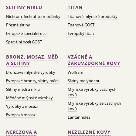
SLITINY NIKLU
TITAN
Nichrom, fechral, termočlánky
Titanové mlýnské produkty
Přesné slitiny
Titanové GOST
Evropské speciální oceli
Evropský titan
Speciální oceli GOST
BRONZ, MOSAZ, MĚĎ
VZÁCNÉ A
A SLITINY
ŽÁRUVZDORNÉ KOVY
Bronzové mlýnské výrobky
Wolfram
Evropské bronzy, slitiny mědi
Slitiny molybdenu
Slitiny mědi a niklu
Mlýnské výrobky vzácných
kovů
Měděné mlýnské výrobky
Mlýnské výrobky ze vzácných
Výrobky z mosazi
kovů
Evropská mosaz
Lantanhides
NEREZOVÁ A
NEŽELEZNÉ KOVY