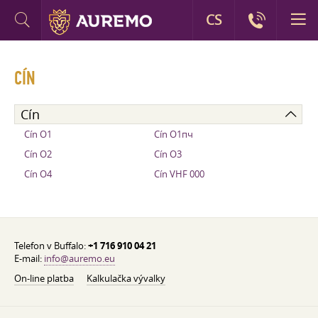
CS
CÍN
Cín
Cín O1
Cín О1пч
Cín O2
Cín О3
Cín О4
Cín VHF 000
Telefon v Buffalo:
+1 716 910 04 21
E-mail:
info@auremo.eu
On-line platba
Kalkulačka vývalky