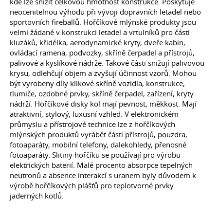
kde lze snížit celkovou hmotnost konstrukce. Poskytuje
neocenitelnou výhodu při vývoji dopravních letadel nebo
sportovních fireballů. Hořčíkové mlýnské produkty jsou
velmi žádané v konstrukci letadel a vrtulníků pro části
kluzáků, křidélka, aerodynamické kryty, dveře kabin,
ovládací ramena, podvozky, skříně čerpadel a přístrojů,
palivové a kyslíkové nádrže. Takové části snižují palivovou
krysu, odlehčují objem a zvyšují účinnost vzorů. Mohou
být vyrobeny díly klikové skříně vozidla, konstrukce,
tlumiče, ozdobné prvky, skříně čerpadel, zařízení, kryty
nádrží. Hořčíkové disky kol mají pevnost, měkkost. Mají
atraktivní, stylový, luxusní vzhled. V elektronickém
průmyslu a přístrojové technice lze z hořčíkových
mlýnských produktů vyrábět části přístrojů, pouzdra,
fotoaparáty, mobilní telefony, dalekohledy, přenosné
fotoaparáty. Slitiny hořčíku se používají pro výrobu
elektrických baterií. Malé procento absorpce tepelných
neutronů a absence interakcí s uranem byly důvodem k
výrobě hořčíkových plášťů pro teplotvorné prvky
jaderných kotlů.