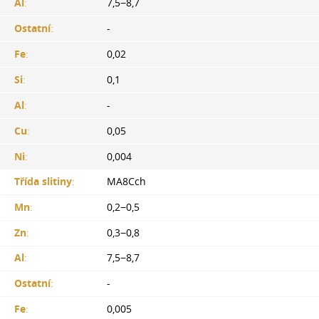
Al
:
7,5−8,7
Ostatní
:
-
Fe
:
0,02
Si
:
0,1
Al
:
-
Cu
:
0,05
Ni
:
0,004
Třída slitiny
:
MA8Cch
Mn
:
0,2−0,5
Zn
:
0,3−0,8
Al
:
7,5−8,7
Ostatní
:
-
Fe
:
0,005