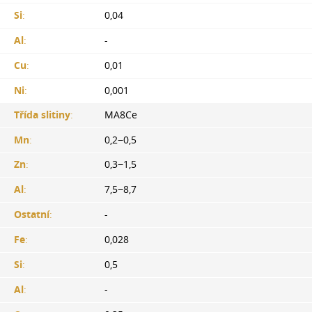
Si
:
0,04
Al
:
-
Cu
:
0,01
Ni
:
0,001
Třída slitiny
:
MA8Ce
Mn
:
0,2−0,5
Zn
:
0,3−1,5
Al
:
7,5−8,7
Ostatní
:
-
Fe
:
0,028
Si
:
0,5
Al
:
-