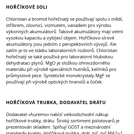
HOŘČÍKOVÉ SOLI
Chloristan a bromid hořečnatý se používají spolu s mědí,
stříbrem, olovnicí, vizmutem, vanadem pro výrobu
výkonných akumulátorů. Takové akumulátory mají velmi
vysokou kapacitu a vybíjecí objem. Hořčíkovo-sírové
akumulátory jsou jedním z perspektivních vývojů. Ale
zatím je to ve stádiu laboratorních rozborů. Chloristan
hořečnatý se také používá pro laboratorní hlubokou
dehydrataci plynů. MgO je složkou ohnivzdorného
materiálu při výrobě speciálních hutníků, kelímků pro
průmyslové pece. Syntetické monokrystaly MgF se
používají při výrobě optických hranolů a čoček.
HOŘČÍKOVÁ TRUBKA, DODAVATEL DRÁTU
Dodavatel «Auremo» nabízí velkoobchodní nákup
hořčíkové trubky, drátu. Široký sortiment polotovarů je
prezentován skladem. Splňují GOST a mezinárodní
standardy kvality. Hořčíková trubka, drát, tyč, tyč MA2−1,