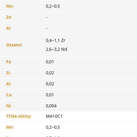
Mn
:
0,2−0,5
Zn
:
-
Al
:
-
0,4−1,1 Zr
Ostatní
:
2,6−3,2 Nd
Fe
:
0,01
Si
:
0,02
Al
:
0,02
Cu
:
0,01
Ni
:
0,004
Třída slitiny
:
MA10C1
Mn
:
0,2−0,5