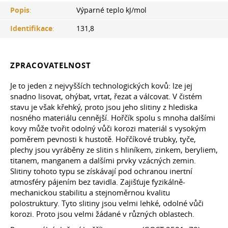
Popis
:
Výparné teplo kJ/mol
Identifikace
:
131,8
ZPRACOVATELNOST
Je to jeden z nejvyšších technologických kovů: lze jej
snadno lisovat, ohýbat, vrtat, řezat a válcovat. V čistém
stavu je však křehký, proto jsou jeho slitiny z hlediska
nosného materiálu cennější. Hořčík spolu s mnoha dalšími
kovy může tvořit odolný vůči korozi materiál s vysokým
poměrem pevnosti k hustotě. Hořčíkové trubky, tyče,
plechy jsou vyráběny ze slitin s hliníkem, zinkem, beryliem,
titanem, manganem a dalšími prvky vzácných zemin.
Slitiny tohoto typu se získávají pod ochranou inertní
atmosféry pájením bez tavidla. Zajišťuje fyzikálně-
mechanickou stabilitu a stejnoměrnou kvalitu
polostruktury. Tyto slitiny jsou velmi lehké, odolné vůči
korozi. Proto jsou velmi žádané v různých oblastech.