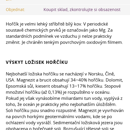
Objednat:
Koupit sklad, zkontrolujte si obsazenost
Hořčík je velmi lehký stříbřitě bílý kov. V periodické
soustavě chemických prvků je označován jako Mg. Za
standardních podmínek ve vzduchu ji nelze prakticky
změnit. Je chráněn tenkým povrchovým oxidovým filmem.
VÝSKYT LOŽISEK HOŘČÍKU
Nejbohatší ložiska hořčíku se nacházejí v Norsku, Číně,
USA. Magnezit a brucit obsahují 34−40% hořčíku. Dolomit,
Epsomská sůl, kieserit obsahují 13−17% hořčíku. Stopové
množství hořčíku (až 0,13%) je rozpuštěno v oceánu.
Pokud jej však vynásobíme miliardami tun vody, vyplývá z
toho, že oceán je prakticky jeho nejbohatším úložištěm.
Soli hořčíku jsou snadno rozpustné. Magnezit je vyvrhován
na povrch horkými geotermálními vodami, kde se po
ochlazení vody vysráží. Sedimentační ložisková jezera jsou
obohacena o hořečnaté soli. Rozrušující tělesné soli se