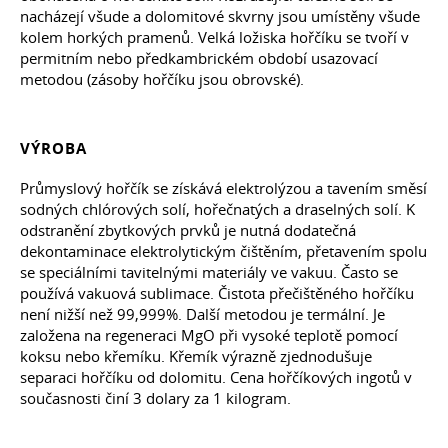
nacházejí všude a dolomitové skvrny jsou umístěny všude
kolem horkých pramenů. Velká ložiska hořčíku se tvoří v
permitním nebo předkambrickém období usazovací
metodou (zásoby hořčíku jsou obrovské).
VÝROBA
Průmyslový hořčík se získává elektrolýzou a tavením směsí
sodných chlórových solí, hořečnatých a draselných solí. K
odstranění zbytkových prvků je nutná dodatečná
dekontaminace elektrolytickým čištěním, přetavením spolu
se speciálními tavitelnými materiály ve vakuu. Často se
používá vakuová sublimace. Čistota přečištěného hořčíku
není nižší než 99,999%. Další metodou je termální. Je
založena na regeneraci MgO při vysoké teplotě pomocí
koksu nebo křemíku. Křemík výrazně zjednodušuje
separaci hořčíku od dolomitu. Cena hořčíkových ingotů v
současnosti činí 3 dolary za 1 kilogram.