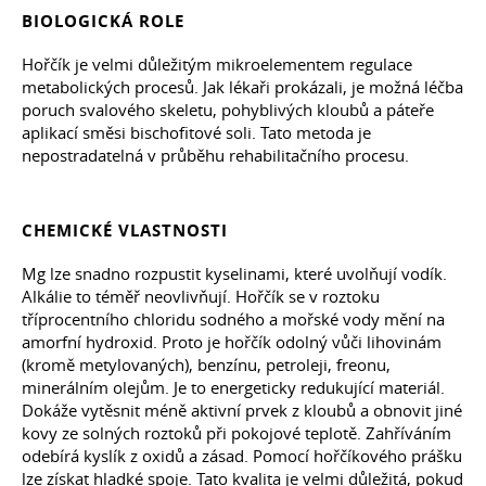
BIOLOGICKÁ ROLE
Hořčík je velmi důležitým mikroelementem regulace
metabolických procesů. Jak lékaři prokázali, je možná léčba
poruch svalového skeletu, pohyblivých kloubů a páteře
aplikací směsi bischofitové soli. Tato metoda je
nepostradatelná v průběhu rehabilitačního procesu.
CHEMICKÉ VLASTNOSTI
Mg lze snadno rozpustit kyselinami, které uvolňují vodík.
Alkálie to téměř neovlivňují. Hořčík se v roztoku
tříprocentního chloridu sodného a mořské vody mění na
amorfní hydroxid. Proto je hořčík odolný vůči lihovinám
(kromě metylovaných), benzínu, petroleji, freonu,
minerálním olejům. Je to energeticky redukující materiál.
Dokáže vytěsnit méně aktivní prvek z kloubů a obnovit jiné
kovy ze solných roztoků při pokojové teplotě. Zahříváním
odebírá kyslík z oxidů a zásad. Pomocí hořčíkového prášku
lze získat hladké spoje. Tato kvalita je velmi důležitá, pokud