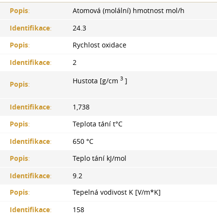
Popis
:
Atomová (molální) hmotnost mol/h
Identifikace
:
24.3
Popis
:
Rychlost oxidace
Identifikace
:
2
3
Hustota [g/cm
]
Popis
:
Identifikace
:
1,738
Popis
:
Teplota tání t°С
Identifikace
:
650 °С
Popis
:
Teplo tání kJ/mol
Identifikace
:
9.2
Popis
:
Tepelná vodivost K [V/m*K]
Identifikace
:
158