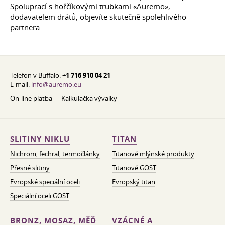
Spoluprací s hořčíkovými trubkami «Auremo»,
dodavatelem drátů, objevíte skutečně spolehlivého
partnera.
Telefon v Buffalo:
+1 716 910 04 21
E-mail:
info@auremo.eu
On-line platba
Kalkulačka vývalky
SLITINY NIKLU
TITAN
Nichrom, fechral, termočlánky
Titanové mlýnské produkty
Přesné slitiny
Titanové GOST
Evropské speciální oceli
Evropský titan
Speciální oceli GOST
BRONZ, MOSAZ, MĚĎ
VZÁCNÉ A