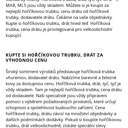
MA8, ML5 jsou vždy skladem. Můžete si je koupit za
nejlepší hořčíkovou trubku, cenu drátu od hořčíkové
trubky, dodavatele drátu. Čekáme na vaše objednávky.
Kupte si hořčíkovou trubku, drát hned teď. Hořčíková
trubka, cena drátu je privilegovaná pro velkoobchodní
kupující.
KUPTE SI HOŘČÍKOVOU TRUBKU, DRÁT ZA
VÝHODNOU CENU
Široký sortiment výrobků představuje hořčíková trubka
«Auremo», dodavatel drátu. Nabízíme barevné a železné
kovy za dostupnou cenu. Hořčíková trubka, drát, tyč, tyč je
vždy skladem. Tam je nejlepší hořčíková trubka, cena drátu
od dodavatele. Naši specialisté jsou vždy připraveni
pomoci s výběrem požadovaných produktů, které určují
schopnost a spolehlivost budoucího zařízení. Cena
hořčíkové trubky, drátu závisí na množství objednávky a
dalších podmínkách dodávky. Pokud si koupíte hořčíkovou
trubku, drát velkoobchodně, získáte speciální slevy.