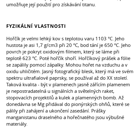
umožňuje její použití pro získávání titanu.
FYZIKÁLNÍ VLASTNOSTI
Hořčík je velmi lehký kov s teplotou varu 1103 °C. Jeho
hustota je asi 1,7 g/cm3 při 20 °C, bod tání je 650 °C. Jeho
povrch je pokryt oxidovým filmem, který se láme při
teplotě 623 °C. Poté hořčík shoří. Hořčíkový prášek a fólie
se zapálily pomocí zápalky. Mohou hořet na vzduchu a v
oxidu uhličitém. Jasný fotografický blesk, který má ve svém
spektru ultrafialové paprsky, se používal až do XX století.
Taková kvalita - být v plamenech jasně zářícím plamenem
je nepostradatelná u signálních a světelných raket,
stopovacích projektilů a kulek a plamenných bomb. Až
donedávna se Mg přidával do pionýrských ohňů, které se
pálily při zahájení a ukončení zasedání. Prášky
manganistanu draselného a hořečnatého jsou výbušné
materiály.