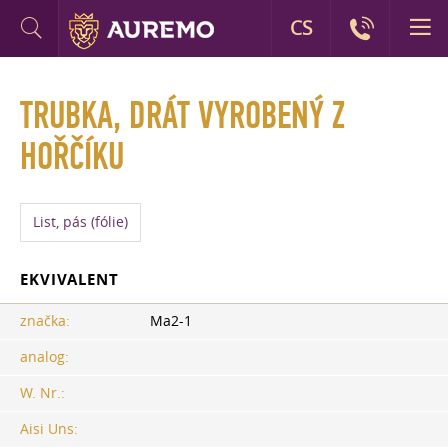
CS
TRUBKA, DRÁT VYROBENÝ Z
HOŘČÍKU
List, pás (fólie)
EKVIVALENT
značka:
Ma2-1
analog:
W. Nr.:
Aisi Uns: