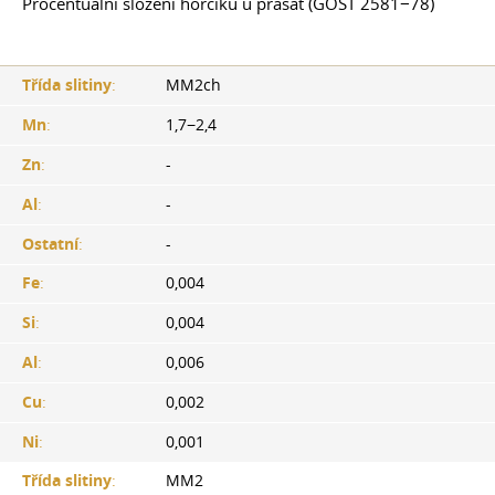
Procentuální složení hořčíku u prasat (GOST 2581−78)
Třída slitiny
:
MM2ch
Mn
:
1,7−2,4
Zn
:
-
Al
:
-
Ostatní
:
-
Fe
:
0,004
Si
:
0,004
Al
:
0,006
Cu
:
0,002
Ni
:
0,001
Třída slitiny
:
MM2