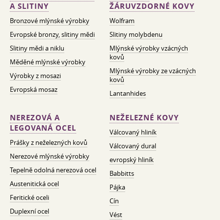
A SLITINY
ŽÁRUVZDORNÉ KOVY
Bronzové mlýnské výrobky
Wolfram
Evropské bronzy, slitiny mědi
Slitiny molybdenu
Slitiny mědi a niklu
Mlýnské výrobky vzácných
kovů
Měděné mlýnské výrobky
Mlýnské výrobky ze vzácných
Výrobky z mosazi
kovů
Evropská mosaz
Lantanhides
NEREZOVÁ A
NEŽELEZNÉ KOVY
LEGOVANÁ OCEL
Válcovaný hliník
Prášky z neželezných kovů
Válcovaný dural
Nerezové mlýnské výrobky
evropský hliník
Tepelně odolná nerezová ocel
Babbitts
Austenitická ocel
Pájka
Feritické oceli
Cín
Duplexní ocel
Vést