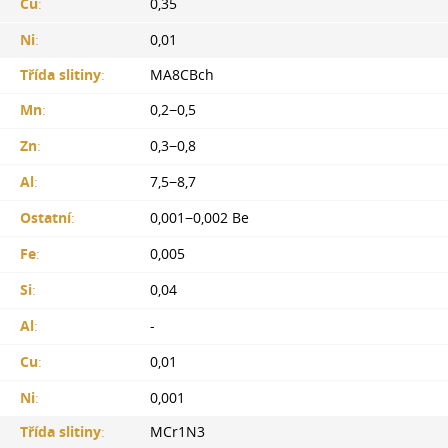
Cu
:
0,35
Ni
:
0,01
Třída slitiny
:
MA8CBch
Mn
:
0,2−0,5
Zn
:
0,3−0,8
Al
:
7,5−8,7
Ostatní
:
0,001−0,002 Ве
Fe
:
0,005
Si
:
0,04
Al
:
-
Cu
:
0,01
Ni
:
0,001
Třída slitiny
:
MCr1N3