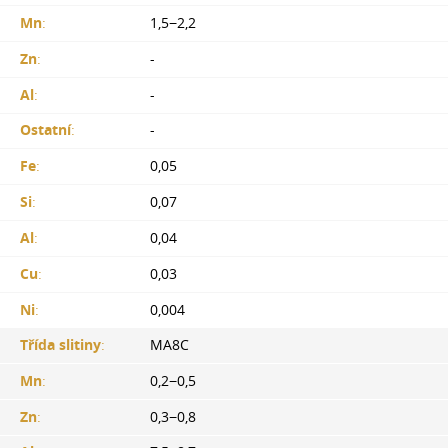
Mn
:
1,5−2,2
Zn
:
-
Al
:
-
Ostatní
:
-
Fe
:
0,05
Si
:
0,07
Al
:
0,04
Cu
:
0,03
Ni
:
0,004
Třída slitiny
:
MA8C
Mn
:
0,2−0,5
Zn
:
0,3−0,8