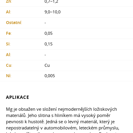
Zn
:
0,7−1,2
Al
:
9,0−10,0
Ostatní
:
-
Fe
:
0,05
Si
:
0,15
Al
:
-
Cu
:
Cu
Ni
:
0,005
APLIKACE
Mg je obsažen ve složení nejmodernějších ložiskových
materiálů. Jeho slitina s hliníkem má vysoký poměr
pevnosti k hustotě. Jedná se o levný materiál, který je
nepostradatelný v automobilovém, leteckém průmyslu,