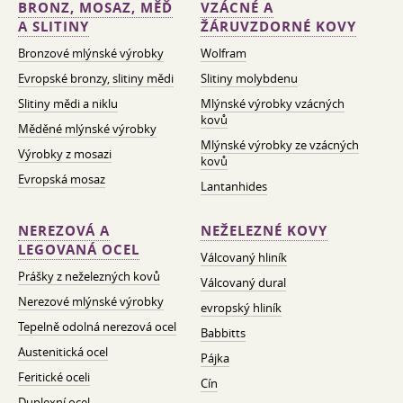
BRONZ, MOSAZ, MĚĎ
VZÁCNÉ A
A SLITINY
ŽÁRUVZDORNÉ KOVY
Bronzové mlýnské výrobky
Wolfram
Evropské bronzy, slitiny mědi
Slitiny molybdenu
Slitiny mědi a niklu
Mlýnské výrobky vzácných
kovů
Měděné mlýnské výrobky
Mlýnské výrobky ze vzácných
Výrobky z mosazi
kovů
Evropská mosaz
Lantanhides
NEREZOVÁ A
NEŽELEZNÉ KOVY
LEGOVANÁ OCEL
Válcovaný hliník
Prášky z neželezných kovů
Válcovaný dural
Nerezové mlýnské výrobky
evropský hliník
Tepelně odolná nerezová ocel
Babbitts
Austenitická ocel
Pájka
Feritické oceli
Cín
Duplexní ocel