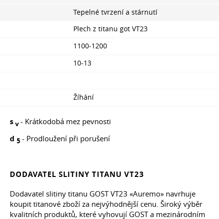
Tepelné tvrzení a stárnutí
Plech z titanu got VТ23
1100-1200
10-13
Žíhání
s
- Krátkodobá mez pevnosti
v
d
- Prodloužení při porušení
5
DODAVATEL SLITINY TITANU VT23
Dodavatel slitiny titanu GOST VT23 «Auremo» navrhuje
koupit titanové zboží za nejvýhodnější cenu. Široký výběr
kvalitních produktů, které vyhovují GOST a mezinárodním