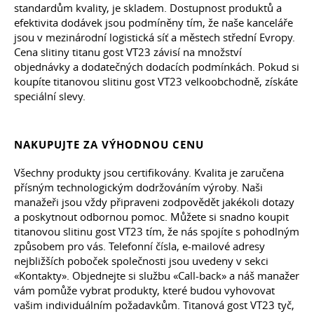
standardům kvality, je skladem. Dostupnost produktů a
efektivita dodávek jsou podmíněny tím, že naše kanceláře
jsou v mezinárodní logistická síť a městech střední Evropy.
Cena slitiny titanu gost VT23 závisí na množství
objednávky a dodatečných dodacích podmínkách. Pokud si
koupíte titanovou slitinu gost VT23 velkoobchodně, získáte
speciální slevy.
NAKUPUJTE ZA VÝHODNOU CENU
Všechny produkty jsou certifikovány. Kvalita je zaručena
přísným technologickým dodržováním výroby. Naši
manažeři jsou vždy připraveni zodpovědět jakékoli dotazy
a poskytnout odbornou pomoc. Můžete si snadno koupit
titanovou slitinu gost VT23 tím, že nás spojíte s pohodlným
způsobem pro vás. Telefonní čísla, e-mailové adresy
nejbližších poboček společnosti jsou uvedeny v sekci
«Kontakty». Objednejte si službu «Call-back» a náš manažer
vám pomůže vybrat produkty, které budou vyhovovat
vašim individuálním požadavkům. Titanová gost VT23 tyč,