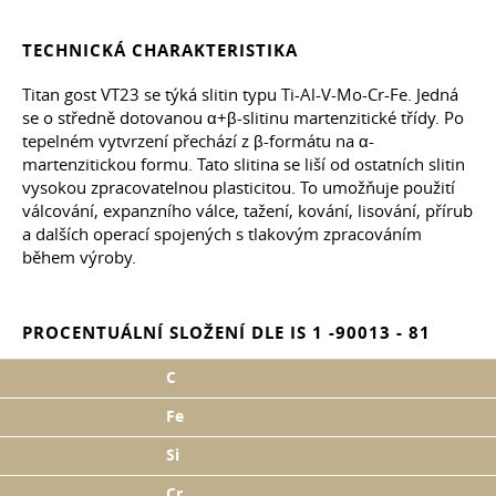
TECHNICKÁ CHARAKTERISTIKA
Titan gost VT23 se týká slitin typu Ti-Al-V-Mo-Cr-Fe. Jedná
se o středně dotovanou α+β-slitinu martenzitické třídy. Po
tepelném vytvrzení přechází z β-formátu na α-
martenzitickou formu. Tato slitina se liší od ostatních slitin
vysokou zpracovatelnou plasticitou. To umožňuje použití
válcování, expanzního válce, tažení, kování, lisování, přírub
a dalších operací spojených s tlakovým zpracováním
během výroby.
PROCENTUÁLNÍ SLOŽENÍ DLE IS 1 -90013 - 81
C
Fe
Si
Cr