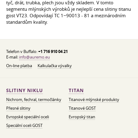
tyč, drát, trubka, plech jsou vždy skladem. V tomto
segmentu mlýnských výrobků je nejlepší cena slitiny titanu
gost VT23. Odpovídají TC 1−90013 - 81 a mezinárodním
standardům kvality.
Telefon v Buffalo:
+1 716 910 04 21
E-mail:
info@auremo.eu
On-line platba
Kalkulačka vývalky
SLITINY NIKLU
TITAN
Nichrom, fechral, termočlánky
Titanové mlýnské produkty
Přesné slitiny
Titanové GOST
Evropské speciální oceli
Evropský titan
Speciální oceli GOST