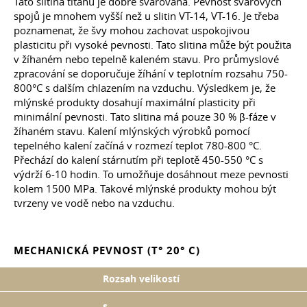
Tato slitina titanu je dobře svařovaná. Pevnost svarových
spojů je mnohem vyšší než u slitin VT-14, VT-16. Je třeba
poznamenat, že švy mohou zachovat uspokojivou
plasticitu při vysoké pevnosti. Tato slitina může být použita
v žíhaném nebo tepelně kaleném stavu. Pro průmyslové
zpracování se doporučuje žíhání v teplotním rozsahu 750-
800°C s dalším chlazením na vzduchu. Výsledkem je, že
mlýnské produkty dosahují maximální plasticity při
minimální pevnosti. Tato slitina má pouze 30 % β-fáze v
žíhaném stavu. Kalení mlýnských výrobků pomocí
tepelného kalení začíná v rozmezí teplot 780-800 °C.
Přechází do kalení stárnutím při teplotě 450-550 °C s
výdrží 6-10 hodin. To umožňuje dosáhnout meze pevnosti
kolem 1500 MPa. Takové mlýnské produkty mohou být
tvrzeny ve vodě nebo na vzduchu.
MECHANICKÁ PEVNOST (T° 20° С)
Rozsah velikostí
s