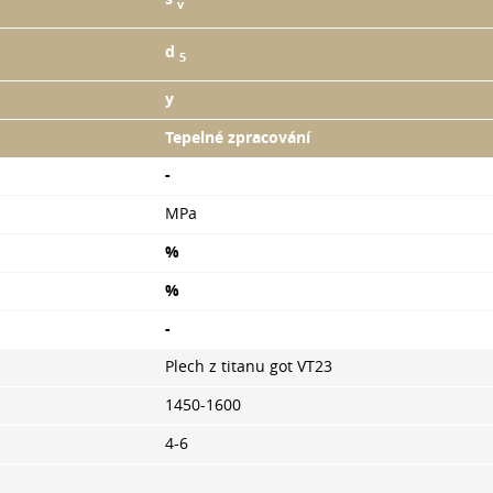
v
d
5
y
Tepelné zpracování
-
MPa
%
%
-
Plech z titanu got VТ23
1450-1600
4-6