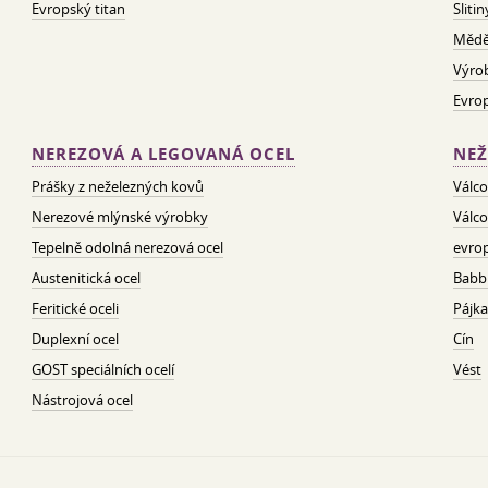
Evropský titan
Sliti
Mědě
Výro
Evro
NEREZOVÁ A LEGOVANÁ OCEL
NEŽ
Prášky z neželezných kovů
Válco
Nerezové mlýnské výrobky
Válco
Tepelně odolná nerezová ocel
evrop
Austenitická ocel
Babbi
Feritické oceli
Pájka
Duplexní ocel
Cín
GOST speciálních ocelí
Vést
Nástrojová ocel