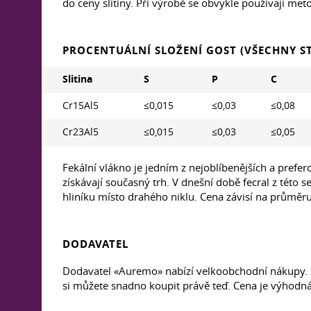
do ceny slitiny. Při výrobě se obvykle používají met
PROCENTUÁLNÍ SLOŽENÍ GOST (VŠECHNY S
Slitina
S
P
C
Cr15Al5
≤0,015
≤0,03
≤0,08
Cr23Al5
≤0,015
≤0,03
≤0,05
Fekální vlákno je jedním z nejoblíbenějších a prefer
získávají současný trh. V dnešní době fecral z této
hliníku místo drahého niklu. Cena závisí na průměru
DODAVATEL
Dodavatel «Auremo» nabízí velkoobchodní nákupy. S
si můžete snadno koupit právě teď. Cena je výhodn