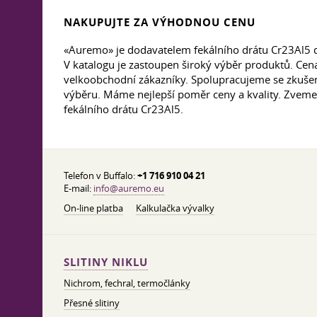
NAKUPUJTE ZA VÝHODNOU CENU
«Auremo» je dodavatelem fekálního drátu Cr23Al5 d
V katalogu je zastoupen široký výběr produktů. Ce
velkoobchodní zákazníky. Spolupracujeme se zkušen
výběru. Máme nejlepší poměr ceny a kvality. Zveme 
fekálního drátu Cr23Al5.
Telefon v Buffalo:
+1 716 910 04 21
E-mail:
info@auremo.eu
On-line platba
Kalkulačka vývalky
SLITINY NIKLU
Nichrom, fechral, termočlánky
Přesné slitiny