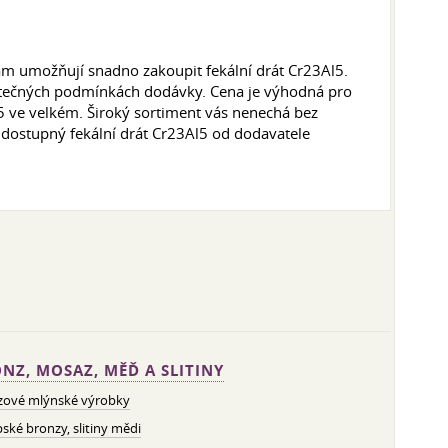
ám umožňují snadno zakoupit fekální drát Cr23Al5.
datečných podmínkách dodávky. Cena je výhodná pro
 ve velkém. Široký sortiment vás nenechá bez
 dostupný fekální drát Cr23Al5 od dodavatele
NZ, MOSAZ, MĚĎ A SLITINY
zové mlýnské výrobky
ské bronzy, slitiny mědi