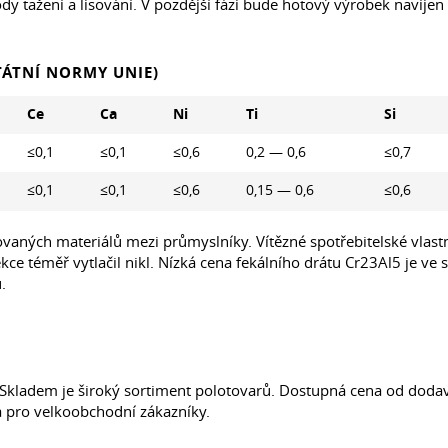
ody tažení a lisování. V pozdější fázi bude hotový výrobek navíjen 
TÁTNÍ NORMY UNIE)
Ce
Ca
Ni
Ti
Si
≤0,1
≤0,1
≤0,6
0,2 — 0,6
≤0,7
≤0,1
≤0,1
≤0,6
0,15 — 0,6
≤0,6
ovaných materiálů mezi průmyslníky. Vítězné spotřebitelské vlastno
 sekce téměř vytlačil nikl. Nízká cena fekálního drátu Cr23Al5 je
.
kladem je široký sortiment polotovarů. Dostupná cena od dodava
á pro velkoobchodní zákazníky.