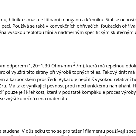
chromu, hliníku s masterslitinami manganu a křemíku. Stal se nepo
pecí. Používá se také v konvekčních ohřívačích, foukacích ohřívač
něna vysokou teplotou tání a nadměrným specifickým skutečným
2
eálným odporem (1,20−1,30 Ohm-mm
/m), která má tepelnou odoln
široké využití této slitiny při výrobě topných těles. Takový drát
ém a karbonském prostředí. Vykazuje nepříliš vysokou relativní h
u. Má také vynikající pevnost proti mechanickému namáhání. Hl
ří pouze její křehkost, která v podstatě komplikuje proces výroby
se zvýší konečná cena materiálu.
za studena. V důsledku toho se pro tažení filamentu používají spe