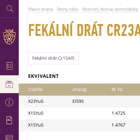
Hlavní strana
Slitiny niklu
Nichrom, fechral, termočlánky
FEKÁLNÍ DRÁT CR23
Fekální drát Cr15Al5
EKVIVALENT
značka
analog
W. Nr.
X23Yu5
EI595
X15Yu5
1.4725
X15Yu5
1.4767