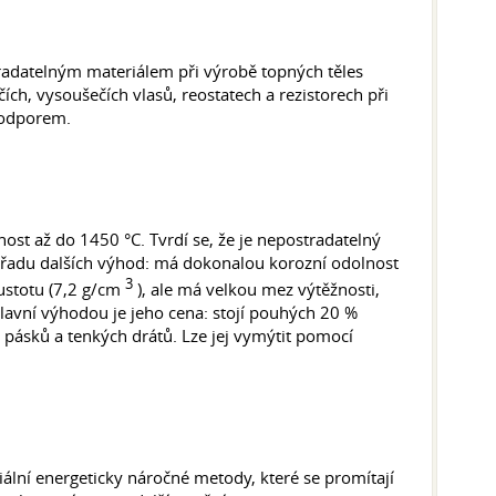
stradatelným materiálem při výrobě topných těles
ích, vysoušečích vlasů, reostatech a rezistorech při
 odporem.
ost až do 1450 °C. Tvrdí se, že je nepostradatelný
 má řadu dalších výhod: má dokonalou korozní odolnost
3
ustotu (7,2 g/cm
), ale má velkou mez výtěžnosti,
avní výhodou je jeho cena: stojí pouhých 20 %
 pásků a tenkých drátů. Lze jej vymýtit pomocí
ciální energeticky náročné metody, které se promítají