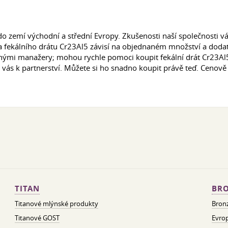
o zemí východní a střední Evropy. Zkušenosti naší společnosti v
na fekálního drátu Cr23Al5 závisí na objednaném množství a do
ými manažery; mohou rychle pomoci koupit fekální drát Cr23Al5
vás k partnerství. Můžete si ho snadno koupit právě teď. Cenově
TITAN
BRO
Titanové mlýnské produkty
Bron
Titanové GOST
Evrop