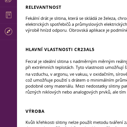
RELEVANTNOST
Fekální drát je slitina, která se skládá ze železa, 
elektrických spotřebičů a průmyslových elektrických 
výrobě hnízd odporu. Obrovská aplikace je podmí
HLAVNÍ VLASTNOSTI CR23AL5
Fecral je ideální slitina s nadměrným měrným r
při extrémních teplotách. Tyto vlastnosti umožňují 
na vzduchu, v argonu, ve vakuu, v oxidačním, sírov
což umožňuje použití s drátem o minimálním průměr
podobné ceny materiálu. Mezi nedostatky slitiny pat
různých niklových nebo analogových prvků, ale tím 
VÝROBA
Kvůli křehkosti slitiny nelze použít metodu tváření 