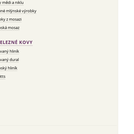
ny mědi a niklu
né mlýnské výrobky
bky z mosazi
pská mosaz
ELEZNÉ KOVY
vaný hliník
vaný dural
ský hliník
tts