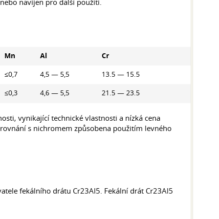
nebo navíjen pro další použití.
Mn
Al
Cr
≤0,7
4,5 — 5,5
13.5 — 15.5
≤0,3
4,6 — 5,5
21.5 — 23.5
sti, vynikající technické vlastnosti a nízká cena
 ve srovnání s nichromem způsobena použitím levného
tele fekálního drátu Cr23Al5. Fekální drát Cr23Al5