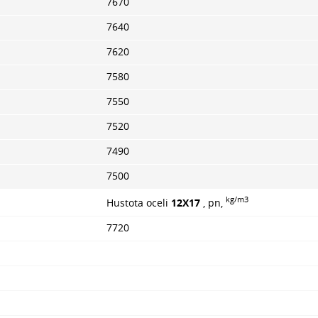
7670
7640
7620
7580
7550
7520
7490
7500
kg/m3
Hustota oceli
12Х17
, pn,
7720