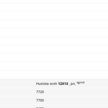
kg/m3
Hustota oceli
12X13
, pn,
7720
7700