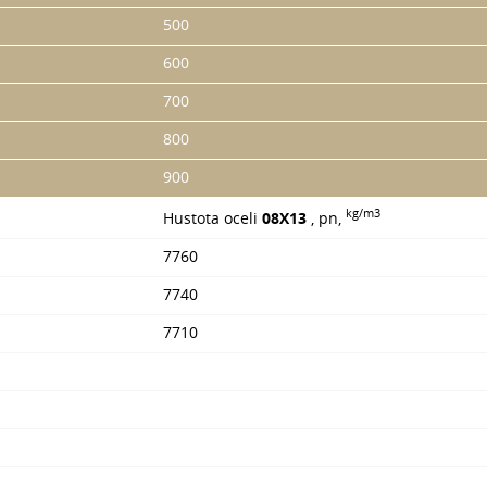
500
600
700
800
900
kg/m3
Hustota oceli
08X13
, pn,
7760
7740
7710