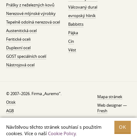
Prášky z neželezných kovů
Válcovaný dural
Nerezové mlýnské výrobky
evropský hliník
Tepelně odolná nerezová ocel
Babbitts
Austenitická ocel
Pájka
Feritické oceli
Cín
Duplexní ocel
Vést
GOST speciálních ocelí
Nástrojová ocel
© 2007–2026. Firma „Auremo”.
Mapa stránek
Otisk
Web designer —
AGB
Fresh
O nás
Návštěvou těchto stránek souhlasí s použitím
OK
Zásady ochrany osobních údajů
cookies. Více o naší
Cookie Policy
.