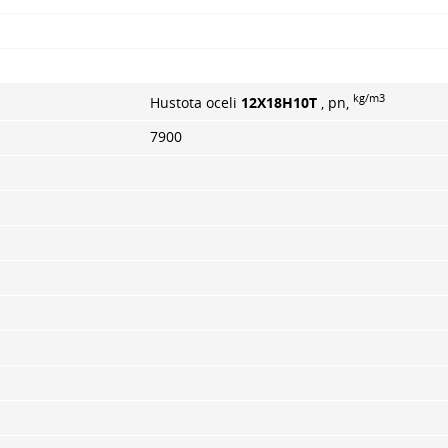
kg/m3
Hustota oceli
12Х18Н10Т
, pn,
7900