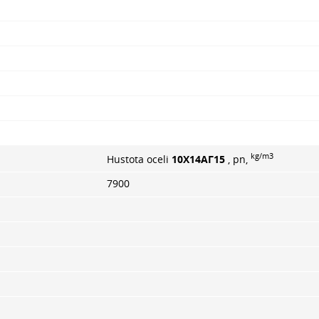
kg/m3
Hustota oceli
10Х14АГ15
, pn,
7900