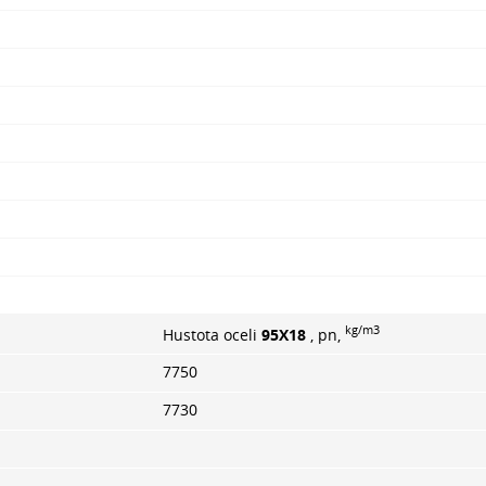
kg/m3
Hustota oceli
95X18
, pn,
7750
7730