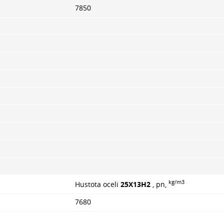
7850
kg/m3
Hustota oceli
25Х13Н2
, pn,
7680