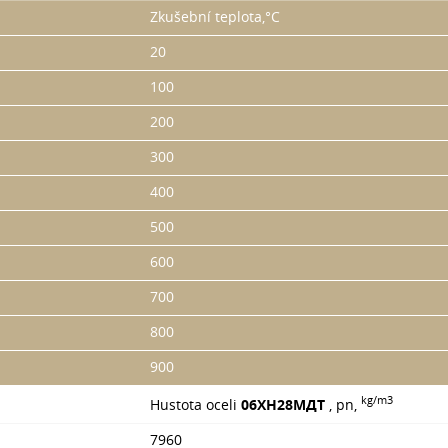
Zkušební teplota,°C
20
100
200
300
400
500
600
700
800
900
kg/m3
Hustota oceli
06ХН28МДТ
, pn,
7960