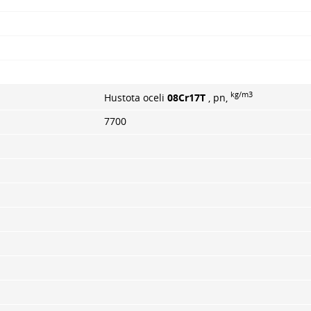
kg/m3
Hustota oceli
08Cr17T
, pn,
7700