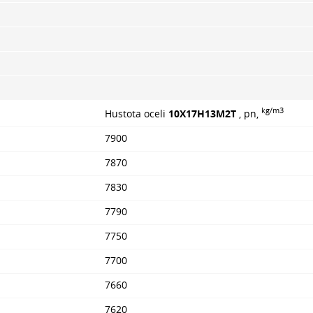
kg/m3
Hustota oceli
10Х17Н13М2Т
, pn,
7900
7870
7830
7790
7750
7700
7660
7620