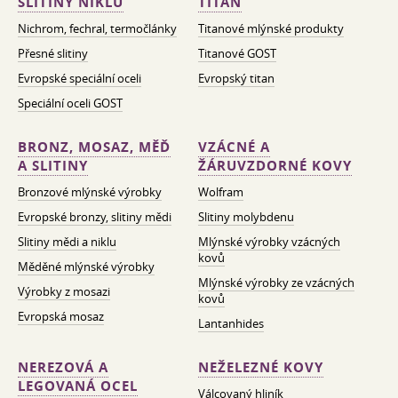
SLITINY NIKLU
TITAN
Nichrom, fechral, termočlánky
Titanové mlýnské produkty
Přesné slitiny
Titanové GOST
Evropské speciální oceli
Evropský titan
Speciální oceli GOST
BRONZ, MOSAZ, MĚĎ
VZÁCNÉ A
A SLITINY
ŽÁRUVZDORNÉ KOVY
Bronzové mlýnské výrobky
Wolfram
Evropské bronzy, slitiny mědi
Slitiny molybdenu
Slitiny mědi a niklu
Mlýnské výrobky vzácných
kovů
Měděné mlýnské výrobky
Mlýnské výrobky ze vzácných
Výrobky z mosazi
kovů
Evropská mosaz
Lantanhides
NEREZOVÁ A
NEŽELEZNÉ KOVY
LEGOVANÁ OCEL
Válcovaný hliník