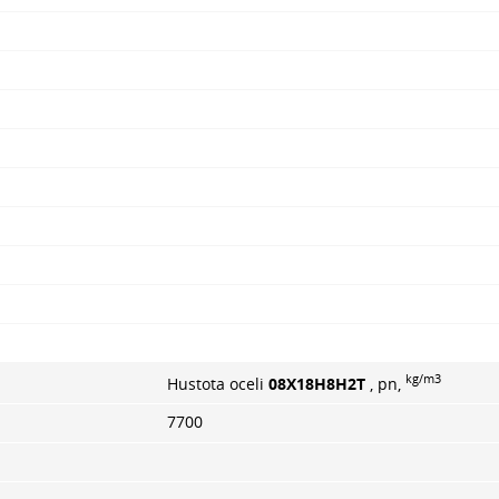
kg/m3
Hustota oceli
08X18H8H2T
, pn,
7700