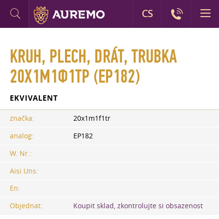
CS
KRUH, PLECH, DRÁT, TRUBKA
20Х1М1Ф1ТР (EP182)
EKVIVALENT
značka:
20x1m1f1tr
analog:
EP182
W. Nr.:
Aisi Uns:
En:
Objednat:
Koupit sklad, zkontrolujte si obsazenost