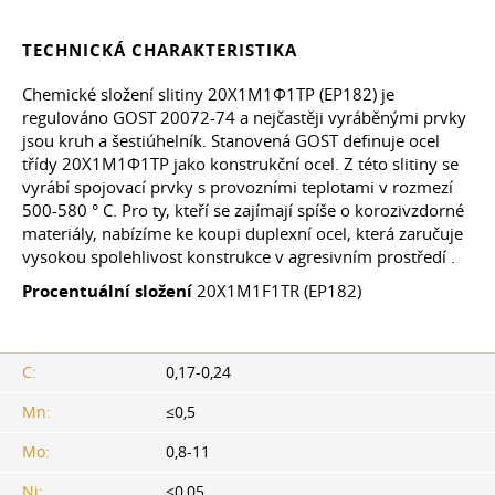
TECHNICKÁ CHARAKTERISTIKA
Chemické složení slitiny 20Х1М1Ф1ТР (EP182) je
regulováno
GOST 20072-74
a nejčastěji vyráběnými prvky
jsou kruh a šestiúhelník. Stanovená GOST definuje ocel
třídy 20Х1М1Ф1ТР jako konstrukční ocel. Z této slitiny se
vyrábí spojovací prvky s provozními teplotami v rozmezí
500-580 ° C. Pro ty, kteří se zajímají spíše o korozivzdorné
materiály, nabízíme ke koupi duplexní ocel, která zaručuje
vysokou spolehlivost konstrukce v agresivním prostředí .
Procentuální složení
20X1M1F1TR (EP182)
C:
0,17-0,24
Mn:
≤0,5
Mo:
0,8-11
Ni:
≤0,05