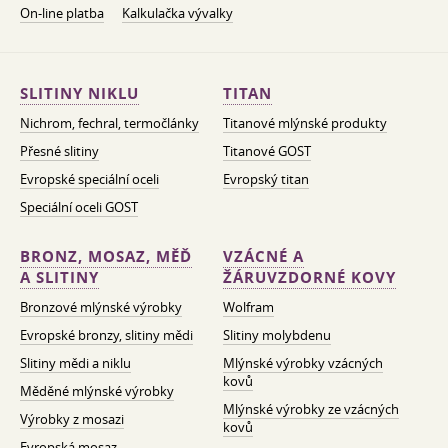
On-line platba
Kalkulačka vývalky
SLITINY NIKLU
TITAN
Nichrom, fechral, termočlánky
Titanové mlýnské produkty
Přesné slitiny
Titanové GOST
Evropské speciální oceli
Evropský titan
Speciální oceli GOST
BRONZ, MOSAZ, MĚĎ
VZÁCNÉ A
A SLITINY
ŽÁRUVZDORNÉ KOVY
Bronzové mlýnské výrobky
Wolfram
Evropské bronzy, slitiny mědi
Slitiny molybdenu
Slitiny mědi a niklu
Mlýnské výrobky vzácných
kovů
Měděné mlýnské výrobky
Mlýnské výrobky ze vzácných
Výrobky z mosazi
kovů
Evropská mosaz