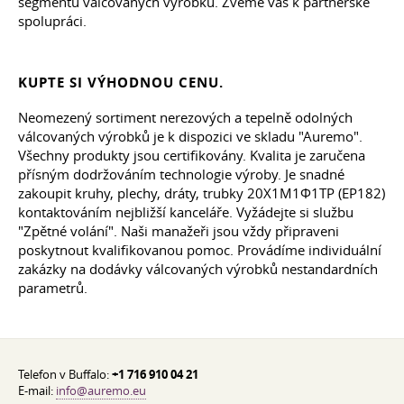
segmentu válcovaných výrobků. Zveme vás k partnerské
spolupráci.
KUPTE SI VÝHODNOU CENU.
Neomezený sortiment nerezových a tepelně odolných
válcovaných výrobků je k dispozici ve skladu "Auremo".
Všechny produkty jsou certifikovány. Kvalita je zaručena
přísným dodržováním technologie výroby. Je snadné
zakoupit kruhy, plechy, dráty, trubky 20Х1М1Ф1ТР (EP182)
kontaktováním nejbližší kanceláře. Vyžádejte si službu
"Zpětné volání". Naši manažeři jsou vždy připraveni
poskytnout kvalifikovanou pomoc. Provádíme individuální
zakázky na dodávky válcovaných výrobků nestandardních
parametrů.
Telefon v Buffalo:
+1 716 910 04 21
E-mail:
info@auremo.eu