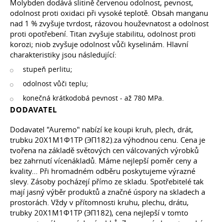
Molybden dodává slitině červenou odolnost, pevnost,
odolnost proti oxidaci při vysoké teplotě. Obsah manganu
nad 1 % zvyšuje tvrdost, rázovou houževnatost a odolnost
proti opotřebení. Titan zvyšuje stabilitu, odolnost proti
korozi; niob zvyšuje odolnost vůči kyselinám. Hlavní
charakteristiky jsou následující:
stupeň perlitu;
odolnost vůči teplu;
konečná krátkodobá pevnost - až 780 MPa.
DODAVATEL
Dodavatel "Auremo" nabízí ke koupi kruh, plech, drát,
trubku 20Х1М1Ф1ТР (ЭП182).za výhodnou cenu. Cena je
tvořena na základě světových cen válcovaných výrobků
bez zahrnutí vícenákladů. Máme nejlepší poměr ceny a
kvality... Při hromadném odběru poskytujeme výrazné
slevy. Zásoby pocházejí přímo ze skladu. Spotřebitelé tak
mají jasný výběr produktů a značné úspory na skladech a
prostorách. Vždy v přítomnosti kruhu, plechu, drátu,
trubky 20Х1М1Ф1ТР (ЭП182), cena nejlepší v tomto