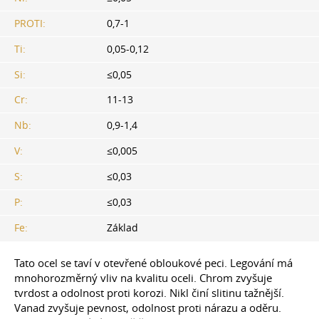
PROTI:
0,7-1
Ti:
0,05-0,12
Si:
≤0,05
Cr:
11-13
Nb:
0,9-1,4
V:
≤0,005
S:
≤0,03
P:
≤0,03
Fe:
Základ
Tato ocel se taví v otevřené obloukové peci. Legování má
mnohorozměrný vliv na kvalitu oceli. Chrom zvyšuje
tvrdost a odolnost proti korozi. Nikl činí slitinu tažnější.
Vanad zvyšuje pevnost, odolnost proti nárazu a oděru.