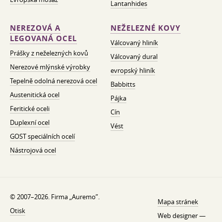
Lantanhides
NEREZOVÁ A
NEŽELEZNÉ KOVY
LEGOVANÁ OCEL
Válcovaný hliník
Prášky z neželezných kovů
Válcovaný dural
Nerezové mlýnské výrobky
evropský hliník
Tepelně odolná nerezová ocel
Babbitts
Austenitická ocel
Pájka
Feritické oceli
Cín
Duplexní ocel
Vést
GOST speciálních ocelí
Nástrojová ocel
© 2007–2026. Firma „Auremo”.
Mapa stránek
Otisk
Web designer —