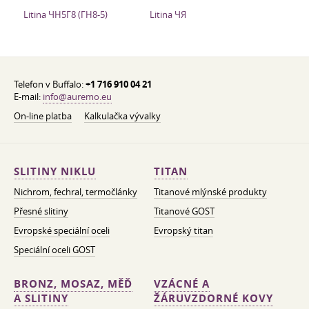
Litina ЧН5Г8 (ГН8-5)
Litina ЧЯ
Telefon v Buffalo:
+1 716 910 04 21
E-mail:
info@auremo.eu
On-line platba
Kalkulačka vývalky
SLITINY NIKLU
TITAN
Nichrom, fechral, termočlánky
Titanové mlýnské produkty
Přesné slitiny
Titanové GOST
Evropské speciální oceli
Evropský titan
Speciální oceli GOST
BRONZ, MOSAZ, MĚĎ
VZÁCNÉ A
A SLITINY
ŽÁRUVZDORNÉ KOVY