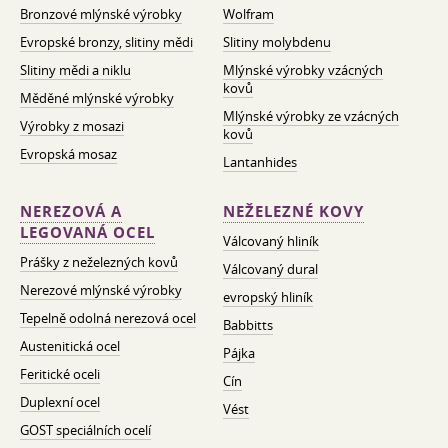
Bronzové mlýnské výrobky
Wolfram
Evropské bronzy, slitiny mědi
Slitiny molybdenu
Slitiny mědi a niklu
Mlýnské výrobky vzácných
kovů
Měděné mlýnské výrobky
Mlýnské výrobky ze vzácných
Výrobky z mosazi
kovů
Evropská mosaz
Lantanhides
NEREZOVÁ A
NEŽELEZNÉ KOVY
LEGOVANÁ OCEL
Válcovaný hliník
Prášky z neželezných kovů
Válcovaný dural
Nerezové mlýnské výrobky
evropský hliník
Tepelně odolná nerezová ocel
Babbitts
Austenitická ocel
Pájka
Feritické oceli
Cín
Duplexní ocel
Vést
GOST speciálních ocelí