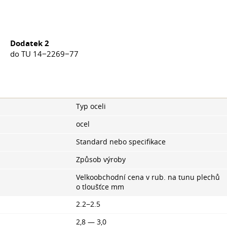
Dodatek 2
do TU 14−2269−77
Typ oceli
ocel
Standard nebo specifikace
Způsob výroby
Velkoobchodní cena v rub. na tunu plechů
o tloušťce mm
2.2−2.5
2,8 — 3,0