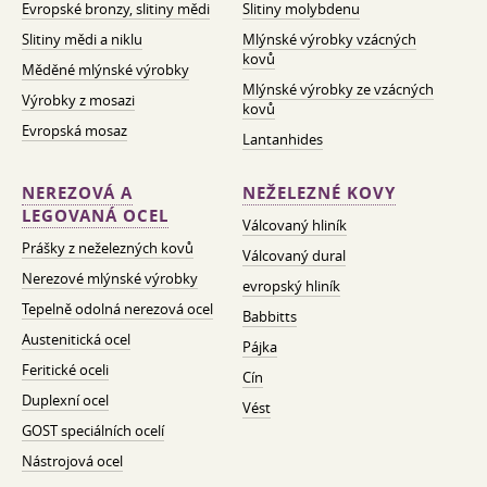
Evropské bronzy, slitiny mědi
Slitiny molybdenu
Slitiny mědi a niklu
Mlýnské výrobky vzácných
kovů
Měděné mlýnské výrobky
Mlýnské výrobky ze vzácných
Výrobky z mosazi
kovů
Evropská mosaz
Lantanhides
NEREZOVÁ A
NEŽELEZNÉ KOVY
LEGOVANÁ OCEL
Válcovaný hliník
Prášky z neželezných kovů
Válcovaný dural
Nerezové mlýnské výrobky
evropský hliník
Tepelně odolná nerezová ocel
Babbitts
Austenitická ocel
Pájka
Feritické oceli
Cín
Duplexní ocel
Vést
GOST speciálních ocelí
Nástrojová ocel