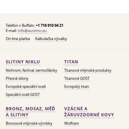
Telefon v Buffalo:
+1 716 910 04 21
E-mail:
info@auremo.eu
On-line platba
Kalkulačka vývalky
SLITINY NIKLU
TITAN
Nichrom, fechral, termočlánky
Titanové mlýnské produkty
Přesné slitiny
Titanové GOST
Evropské speciální oceli
Evropský titan
Speciální oceli GOST
BRONZ, MOSAZ, MĚĎ
VZÁCNÉ A
A SLITINY
ŽÁRUVZDORNÉ KOVY
Bronzové mlýnské výrobky
Wolfram