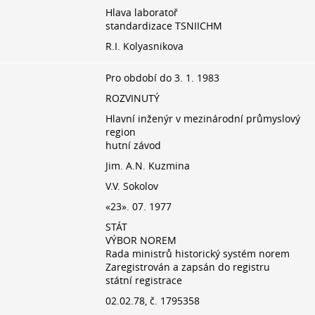
Hlava laboratoř
standardizace TSNIICHM
R.I. Kolyasnikova
Pro období do 3. 1. 1983
ROZVINUTÝ
Hlavní inženýr v mezinárodní průmyslový
region
hutní závod
Jim. A.N. Kuzmina
V.V. Sokolov
«23». 07. 1977
STÁT
VÝBOR NOREM
Rada ministrů historický systém norem
Zaregistrován a zapsán do registru
státní registrace
02.02.78, č. 1795358