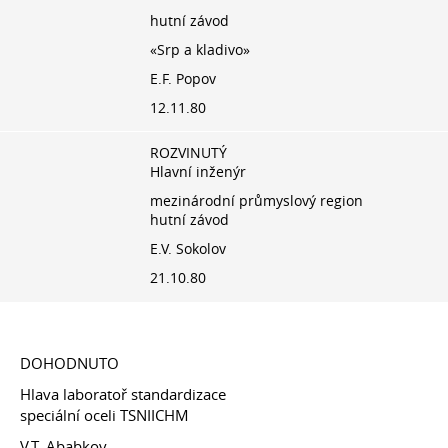
hutní závod
«Srp a kladivo»
E.F. Popov
12.11.80
ROZVINUTÝ
Hlavní inženýr
mezinárodní průmyslový region
hutní závod
E.V. Sokolov
21.10.80
DOHODNUTO
Hlava laboratoř standardizace
speciální oceli TSNIICHM
V.T. Ababkov