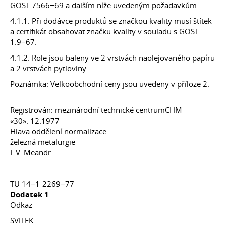
GOST 7566−69 a dalším níže uvedeným požadavkům.
4.1.1. Při dodávce produktů se značkou kvality musí štítek
a certifikát obsahovat značku kvality v souladu s GOST
1.9−67.
4.1.2. Role jsou baleny ve 2 vrstvách naolejovaného papíru
a 2 vrstvách pytloviny.
Poznámka: Velkoobchodní ceny jsou uvedeny v příloze 2.
Registrován: mezinárodní technické centrumCHM
«30». 12.1977
Hlava oddělení normalizace
železná metalurgie
L.V. Meandr.
TU 14−1-2269−77
Dodatek 1
Odkaz
SVITEK