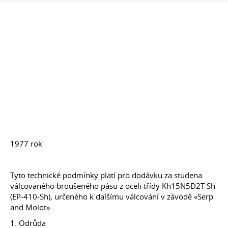
1977 rok
Tyto technické podmínky platí pro dodávku za studena
válcovaného broušeného pásu z oceli třídy Kh15N5D2T-Sh
(EP-410-Sh), určeného k dalšímu válcování v závodě «Serp
and Molot».
1. Odrůda