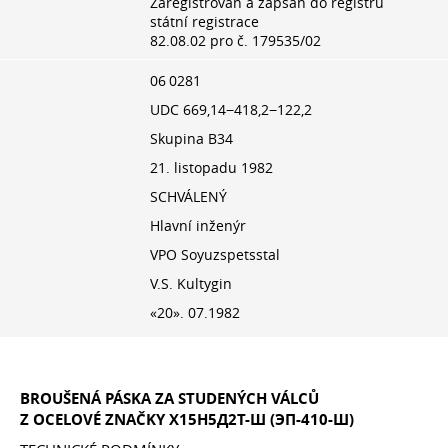
Zaregistrován a zapsán do registru
státní registrace
82.08.02
pro č. 179535/02
06 0281
UDC 669,14−418,2−122,2
Skupina B34
21. listopadu 1982
SCHVÁLENÝ
Hlavní inženýr
VPO Soyuzspetsstal
V.S. Kultygin
«20». 07.1982
BROUŠENÁ PÁSKA ZA STUDENÝCH VÁLCŮ
Z OCELOVÉ ZNAČKY Х15Н5Д2Т-Ш (ЭП-410-Ш)