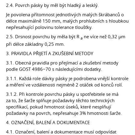
2.4. Povrch pásky by měl být hladký a lesklý.
Je povolena přítomnost jednotlivých malých škrábanců o
délce maximálně 150 mm, malých prohlubních s hloubkou
nepřesahující polovinu tolerance tloušťky.
2.5. Drsnost povrchu by měla být R
ne více než 0,32 µm
a
při délce základny 0,25 mm.
3. PRAVIDLA PŘIJETÍ A ZKUŠEBNÍ METODY
3.1. Obecná pravidla pro přejímací a zkušební metody
podle GOST 4986−70 s následujícími dodatky.
3.1.1. Každá role dávky pásky je podrobena vnější kontrole
a měření ve vzdálenosti nejméně 2 otáček od konců rolí.
3.1.2. Při kontrole povrchu pásky u spotřebitele se má
za to, že šarže splňuje požadavky těchto technických
specifikací, pokud hmotnost úseků, které nesplňují
požadavky na povrch, nepřesahuje 3% hmotnosti šarže.
4. OZNAČENÍ, BALENÍ A DOKUMENTACE
4.1. Označení, balení a dokumentace musí odpovídat