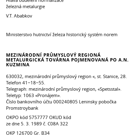
Hlava oddělení normalizace
železná metalurgie
V.T. Ababkov
Ministerstvo hutnictví železa historický systém norem
MEZINÁRODNÍ PRŮMYSLOVÝ REGIONÁ
METALURGICKÁ TOVÁRNA POJMENOVANÁ PO A.N.
KUZMINA
630032, mezinárodní průmyslový region «, st. Stanice, 28.
Telefon 41−18−55.
Telegraph: mezinárodní průmyslový region, «Spetsstal».
Teletyp: 1063 «Pronájem».
Číslo bankovního účtu 000240805 Leninsky pobočka
Promstroybank
OKPO kód 5757777 OKUD kód
ze dne 5. 3. 1989 č. С08А 322
OKP 126700 Gr. B34