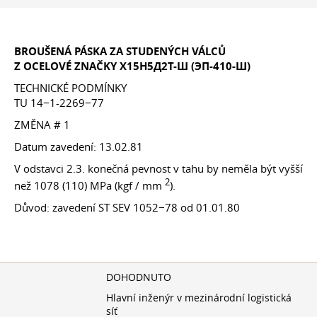
BROUŠENÁ PÁSKA ZA STUDENÝCH VÁLCŮ
Z OCELOVÉ ZNAČKY Х15Н5Д2Т-Ш (ЭП-410-Ш)
TECHNICKÉ PODMÍNKY
TU 14−1-2269−77
ZMĚNA # 1
Datum zavedení: 13.02.81
V odstavci 2.3. konečná pevnost v tahu by neměla být vyšší
2
než 1078 (110) MPa (kgf / mm
).
Důvod: zavedení ST SEV 1052−78 od 01.01.80
DOHODNUTO
Hlavní inženýr v mezinárodní logistická
síť