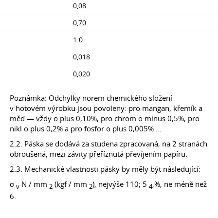
0,08
0,70
1.0
0,018
0,020
Poznámka: Odchylky norem chemického složení
v hotovém výrobku jsou povoleny: pro mangan, křemík a
měď — vždy o plus 0,10%, pro chrom o minus 0,5%, pro
nikl o plus 0,2% a pro fosfor o plus 0,005% …
2.2. Páska se dodává za studena zpracovaná, na 2 stranách
obroušená, mezi závity přeříznutá převíjením papíru.
2.3. Mechanické vlastnosti pásky by měly být následující:
σ
N / mm
(kgf / mm
), nejvýše 110; 5
,%, ne méně než
v
2
2
4
6.