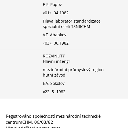
E.F. Popov
«01». 04.1982
Hlava laboratoř standardizace
speciální oceli TSNIICHM
V.T. Ababkov
«03». 06.1982
ROZVINUTÝ
Hlavní inženýr
mezinárodní průmyslový region
hutní závod
E.V. Sokolov
«22. 5. 1982
Registrováno společností mezinárodní technické
centrumCHM: 06/03/82