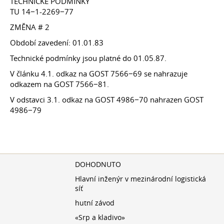
TECHNICKÉ PODMÍNKY
TU 14−1-2269−77
ZMĚNA # 2
Období zavedení: 01.01.83
Technické podmínky jsou platné
do 01.05.87.
V článku 4.1. odkaz na GOST 7566−69 se nahrazuje
odkazem na GOST 7566−81.
V odstavci 3.1. odkaz na GOST 4986−70 nahrazen GOST
4986−79
DOHODNUTO
Hlavní inženýr v mezinárodní logistická
síť
hutní závod
«Srp a kladivo»