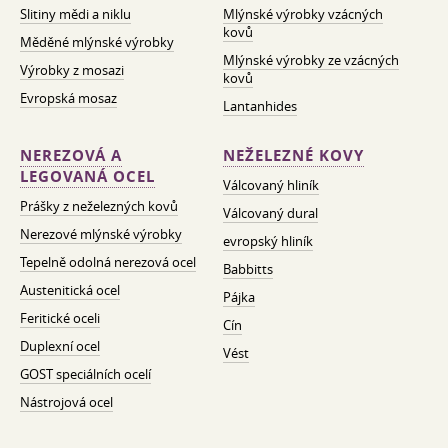
Slitiny mědi a niklu
Mlýnské výrobky vzácných
kovů
Měděné mlýnské výrobky
Mlýnské výrobky ze vzácných
Výrobky z mosazi
kovů
Evropská mosaz
Lantanhides
NEREZOVÁ A
NEŽELEZNÉ KOVY
LEGOVANÁ OCEL
Válcovaný hliník
Prášky z neželezných kovů
Válcovaný dural
Nerezové mlýnské výrobky
evropský hliník
Tepelně odolná nerezová ocel
Babbitts
Austenitická ocel
Pájka
Feritické oceli
Cín
Duplexní ocel
Vést
GOST speciálních ocelí
Nástrojová ocel