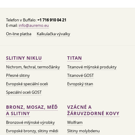
Telefon v Buffalo:
+1 716 910 04 21
E-mail:
info@auremo.eu
On-line platba
Kalkulačka vývalky
SLITINY NIKLU
TITAN
Nichrom, fechral, termočlánky
Titanové mlýnské produkty
Přesné slitiny
Titanové GOST
Evropské speciální oceli
Evropský titan
Speciální oceli GOST
BRONZ, MOSAZ, MĚĎ
VZÁCNÉ A
A SLITINY
ŽÁRUVZDORNÉ KOVY
Bronzové mlýnské výrobky
Wolfram
Evropské bronzy, slitiny mědi
Slitiny molybdenu