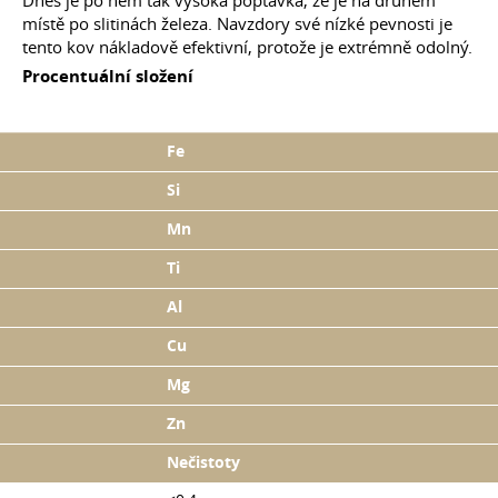
Dnes je po něm tak vysoká poptávka, že je na druhém
místě po slitinách železa. Navzdory své nízké pevnosti je
tento kov nákladově efektivní, protože je extrémně odolný.
Procentuální složení
Fe
Si
Mn
Ti
Al
Cu
Mg
Zn
Nečistoty