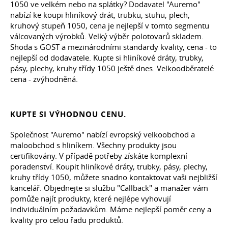
1050 ve velkém nebo na splátky? Dodavatel "Auremo"
nabízí ke koupi hliníkový drát, trubku, stuhu, plech,
kruhový stupeň 1050, cena je nejlepší v tomto segmentu
válcovaných výrobků. Velký výběr polotovarů skladem.
Shoda s GOST a mezinárodními standardy kvality, cena - to
nejlepší od dodavatele. Kupte si hliníkové dráty, trubky,
pásy, plechy, kruhy třídy 1050 ještě dnes. Velkoodběratelé
cena - zvýhodněná.
KUPTE SI VÝHODNOU CENU.
Společnost "Auremo" nabízí evropský velkoobchod a
maloobchod s hliníkem. Všechny produkty jsou
certifikovány. V případě potřeby získáte komplexní
poradenství. Koupit hliníkové dráty, trubky, pásy, plechy,
kruhy třídy 1050, můžete snadno kontaktovat vaši nejbližší
kancelář. Objednejte si službu "Callback" a manažer vám
pomůže najít produkty, které nejlépe vyhovují
individuálním požadavkům. Máme nejlepší poměr ceny a
kvality pro celou řadu produktů.