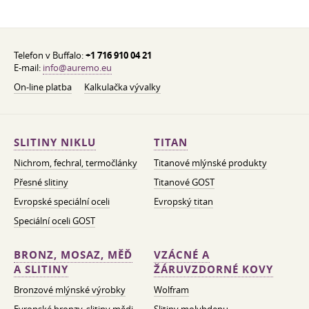
Telefon v Buffalo:
+1 716 910 04 21
E-mail:
info@auremo.eu
On-line platba
Kalkulačka vývalky
SLITINY NIKLU
TITAN
Nichrom, fechral, termočlánky
Titanové mlýnské produkty
Přesné slitiny
Titanové GOST
Evropské speciální oceli
Evropský titan
Speciální oceli GOST
BRONZ, MOSAZ, MĚĎ
VZÁCNÉ A
A SLITINY
ŽÁRUVZDORNÉ KOVY
Bronzové mlýnské výrobky
Wolfram