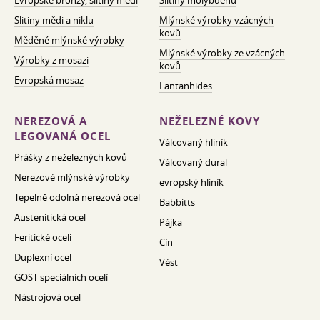
Evropské bronzy, slitiny mědi
Slitiny molybdenu
Slitiny mědi a niklu
Mlýnské výrobky vzácných
kovů
Měděné mlýnské výrobky
Mlýnské výrobky ze vzácných
Výrobky z mosazi
kovů
Evropská mosaz
Lantanhides
NEREZOVÁ A
NEŽELEZNÉ KOVY
LEGOVANÁ OCEL
Válcovaný hliník
Prášky z neželezných kovů
Válcovaný dural
Nerezové mlýnské výrobky
evropský hliník
Tepelně odolná nerezová ocel
Babbitts
Austenitická ocel
Pájka
Feritické oceli
Cín
Duplexní ocel
Vést
GOST speciálních ocelí
Nástrojová ocel