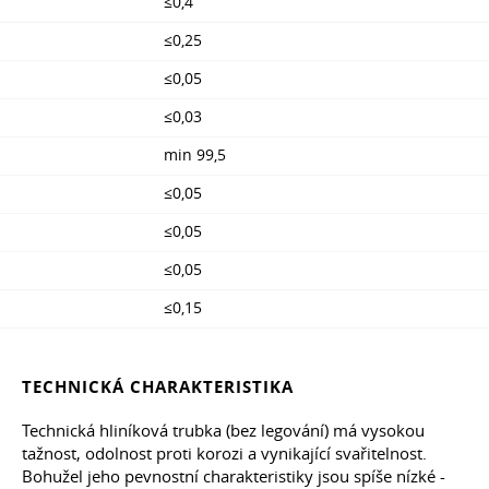
≤0,4
≤0,25
≤0,05
≤0,03
min 99,5
≤0,05
≤0,05
≤0,05
≤0,15
TECHNICKÁ CHARAKTERISTIKA
Technická hliníková trubka (bez legování) má vysokou
tažnost, odolnost proti korozi a vynikající svařitelnost.
Bohužel jeho pevnostní charakteristiky jsou spíše nízké -