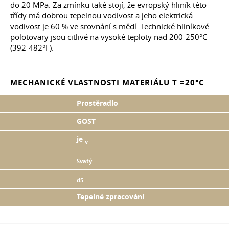
do 20 MPa. Za zmínku také stojí, že evropský hliník této
třídy má dobrou tepelnou vodivost a jeho elektrická
vodivost je 60 % ve srovnání s mědí. Technické hliníkové
polotovary jsou citlivé na vysoké teploty nad 200-250°C
(392-482°F).
MECHANICKÉ VLASTNOSTI MATERIÁLU T =20°C
Prostěradlo
GOST
je
v
Svatý
d5
Tepelné zpracování
-