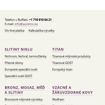
Telefon v Buffalo:
+1 716 910 04 21
E-mail:
info@auremo.eu
On-line platba
Kalkulačka vývalky
SLITINY NIKLU
TITAN
Nichrom, fechral, termočlánky
Titanové mlýnské produkty
Přesné slitiny
Titanové GOST
Evropské speciální oceli
Evropský titan
Speciální oceli GOST
BRONZ, MOSAZ, MĚĎ
VZÁCNÉ A
A SLITINY
ŽÁRUVZDORNÉ KOVY
Bronzové mlýnské výrobky
Wolfram