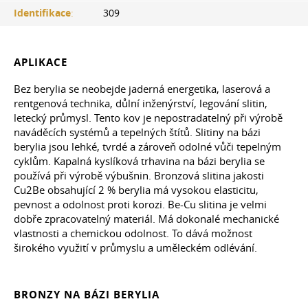
Identifikace
:
309
APLIKACE
Bez berylia se neobejde jaderná energetika, laserová a
rentgenová technika, důlní inženýrství, legování slitin,
letecký průmysl. Tento kov je nepostradatelný při výrobě
naváděcích systémů a tepelných štítů. Slitiny na bázi
berylia jsou lehké, tvrdé a zároveň odolné vůči tepelným
cyklům. Kapalná kyslíková trhavina na bázi berylia se
používá při výrobě výbušnin. Bronzová slitina jakosti
Cu2Be obsahující 2 % berylia má vysokou elasticitu,
pevnost a odolnost proti korozi. Be-Cu slitina je velmi
dobře zpracovatelný materiál. Má dokonalé mechanické
vlastnosti a chemickou odolnost. To dává možnost
širokého využití v průmyslu a uměleckém odlévání.
BRONZY NA BÁZI BERYLIA