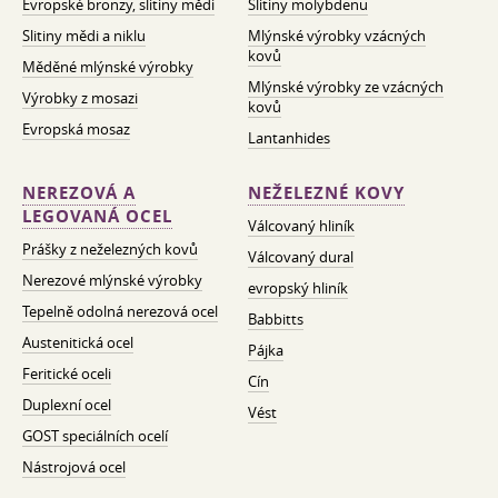
Evropské bronzy, slitiny mědi
Slitiny molybdenu
Slitiny mědi a niklu
Mlýnské výrobky vzácných
kovů
Měděné mlýnské výrobky
Mlýnské výrobky ze vzácných
Výrobky z mosazi
kovů
Evropská mosaz
Lantanhides
NEREZOVÁ A
NEŽELEZNÉ KOVY
LEGOVANÁ OCEL
Válcovaný hliník
Prášky z neželezných kovů
Válcovaný dural
Nerezové mlýnské výrobky
evropský hliník
Tepelně odolná nerezová ocel
Babbitts
Austenitická ocel
Pájka
Feritické oceli
Cín
Duplexní ocel
Vést
GOST speciálních ocelí
Nástrojová ocel