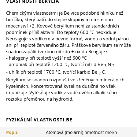
VLASTNOSTI BERYLIA
Chemickými vlastnostmi je Be více podobné hliníku než
hořčíku, který patří do stejné skupiny a má stejnou
mocenství +2. Kovové beryllium není za standardních
podmínek příliš aktivní. Do teploty 600 °C neoxiduje.
Nereaguje s vodíkem v pevné formě, vodou a vodní párou
ani při teplotě červeného žáru. Práškové beryllium se může
snadno zapálit tvorbou nitridu + oxidu Reaguje s:
- halogeny při teplotě vyšší než 600 °C
- amoniak při teplotě 1200 °C, tvořící nitrid Be
N
3
2
- uhlík při teplotě 1700 °C, tvořící karbid Ве
С.
2
Berylium se snadno rozpouští ve zředěných minerálních
kyselinách. Koncentrovaná kyselina dusičná ho však
imunizuje. Vytěsňuje vodík z vodíkového alkalického
roztoku přeměnou na hydroxid.
FYZIKÁLNÍ VLASTNOSTI BE
Popis
:
Atomová (molární) hmotnost mol/h