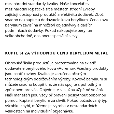
mezinárodní standardy kvality. Naše kanceláře v
mezinárodní logistická síť a městech střední Evropy
zajišťují dostupnost produktů a efektivitu dodávek. Zboží
snadno nakoupíte u dodavatele kovu beryllium. Cena kovu
beryllium závisí na množství objednávky a dalších
podmínkách dodávky. Pokud nakupujete berylium
velkoobchodně, dostanete speciální slevy.
KUPTE SI ZA VÝHODNOU CENU BERYLLIUM METAL
Obrovská škála produktů je prezentována na skladě
dodavatele beryliového kovu «Auremo». Všechny produkty
jsou certifikovány. Kvalita je zaručena přísným
technologickým dodržováním výroby. Kovové beryllium si
můžete snadno koupit tím, že nás spojíte s pohodlným
způsobem pro vás. Objednejte si službu «Zpětné volání».
Naši manažeři jsou vždy připraveni poskytnout odbornou
pomoc. Kupte si berylium za chvíli. Pokud požadovaný typ
výrobku chybí, můžeme jej vyrobit v nestandardních
velikostech na individuální objednávku.