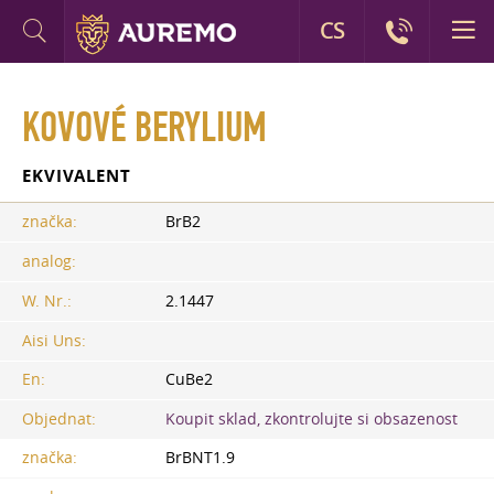
CS
KOVOVÉ BERYLIUM
EKVIVALENT
značka:
BrB2
analog:
W. Nr.:
2.1447
Aisi Uns:
En:
CuBe2
Objednat:
Koupit sklad, zkontrolujte si obsazenost
značka:
BrBNT1.9