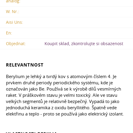
analog:
W. Nr.:
Aisi Uns:
En:
Objednat:
Koupit sklad, zkontrolujte si obsazenost
RELEVANTNOST
Berylium je lehký a tvrdý kov s atomovým číslem 4. Je
prvkem druhé periody periodického systému, kde je
označován jako Be. Používá se k výrobě dílů vesmírných
raket. V práškovém stavu je velmi toxický. Ale ve stavu
velkých segmentů je relativně bezpečný. Vypadá to jako
jednoduchá keramika z oxidu beryllitého. Špatně vede
elektřinu a teplo - proto se používá jako elektrický izolant.