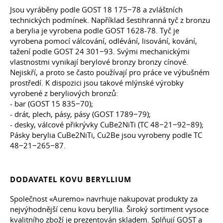
Jsou vyráběny podle GOST 18 175−78 a zvláštních
technických podmínek. Například šestihranná tyč z bronzu
a berylia je vyrobena podle GOST 1628-78. Tyč je
vyrobena pomocí válcování, odlévání, lisování, kování,
tažení podle GOST 24 301−93. Svými mechanickými
vlastnostmi vynikají berylové bronzy bronzy cínové.
Nejiskří, a proto se často používají pro práce ve výbušném
prostředí. K dispozici jsou takové mlýnské výrobky
vyrobené z beryliových bronzů:
- bar (GOST 15 835−70);
- drát, plech, pásy, pásy (GOST 1789−79);
- desky, válcové přikrývky CuBe2NiTi (TC 48−21−92−89);
Pásky berylia CuBe2NiTi, Cu2Be jsou vyrobeny podle TC
48−21−265−87.
DODAVATEL KOVU BERYLLIUM
Společnost «Auremo» navrhuje nakupovat produkty za
nejvýhodnější cenu kovu beryllia. Široký sortiment vysoce
kvalitního zboží je prezentován skladem. Splňují GOST a