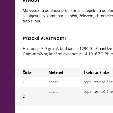
VÝHODY
Má vysokou odolnost proti korozi a tepelnou odolnos
se objevuje v kombinaci s mědí, železem, chromelem
tuto slitinu.
FYZICKÉ VLASTNOSTI
Hustota je 8,9 g/cm³, bod tání je 1290 °C. Žíhání l
Ohm-mm2/m; lineární expanze je 14·10−6/°C. Při tep
Číslo
Materiál
Školní známka
1
copel
copel termočlán
copel termočlán
---«---
2