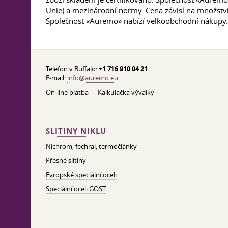
Unie) a mezinárodní normy. Cena závisí na množst
Společnost «Auremo» nabízí velkoobchodní nákupy.
Telefon v Buffalo:
+1 716 910 04 21
E-mail:
info@auremo.eu
On-line platba
Kalkulačka vývalky
SLITINY NIKLU
Nichrom, fechral, termočlánky
Přesné slitiny
Evropské speciální oceli
Speciální oceli GOST