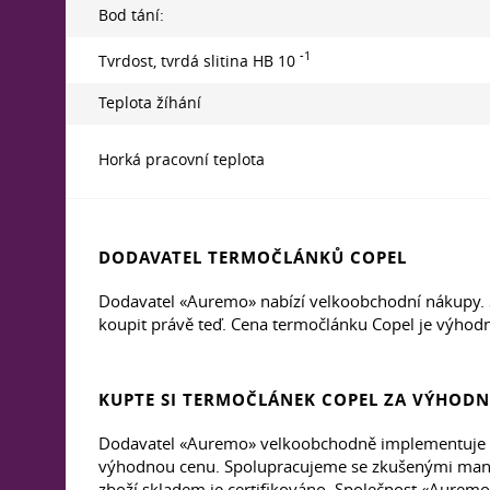
Bod tání:
-1
Tvrdost, tvrdá slitina HB 10
Teplota žíhání
Horká pracovní teplota
DODAVATEL TERMOČLÁNKŮ COPEL
Dodavatel «Auremo» nabízí velkoobchodní nákupy. S
koupit právě teď. Cena termočlánku Copel je výhod
KUPTE SI TERMOČLÁNEK COPEL ZA VÝHOD
Dodavatel «Auremo» velkoobchodně implementuje te
výhodnou cenu. Spolupracujeme se zkušenými manaž
zboží skladem je certifikováno. Společnost «Aurem