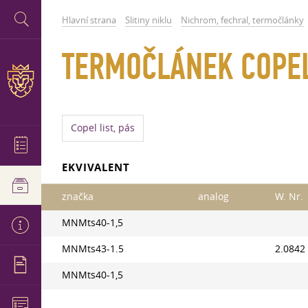
Hlavní strana
Slitiny niklu
Nichrom, fechral, termočlánky
TERMOČLÁNEK COPEL
Copel list, pás
EKVIVALENT
značka
analog
W. Nr.
MNMts40-1,5
MNMts43-1.5
2.0842
MNMts40-1,5