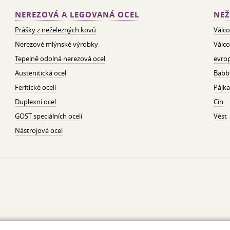
NEREZOVÁ A LEGOVANÁ OCEL
NEŽ
Prášky z neželezných kovů
Válco
Nerezové mlýnské výrobky
Válco
Tepelně odolná nerezová ocel
evrop
Austenitická ocel
Babbi
Feritické oceli
Pájka
Duplexní ocel
Cín
GOST speciálních ocelí
Vést
Nástrojová ocel