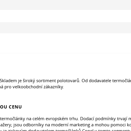
kladem je široký sortiment polotovarů. Od dodavatele termočlá
ná pro velkoobchodní zákazníky.
NOU CENU
rmočlánky na celém evropském trhu. Dodací podmínky trvají mi
ery; jsou odborníky na moderní marketing a mohou pomoci koup
o» je ziskovým dodavatelem termočlánků Copel v tomto segmentu