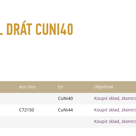
 DRÁT CUNI40
Aisi Uns
En
Objednat
CuNi40
Koupit sklad, zkontr
C72150
CuNi44
Koupit sklad, zkontr
Koupit sklad, zkontr