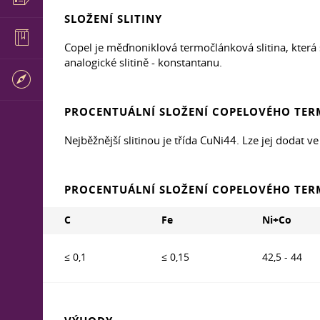
SLOŽENÍ SLITINY
Copel je měďnoniklová termočlánková slitina, která 
analogické slitině - konstantanu.
PROCENTUÁLNÍ SLOŽENÍ COPELOVÉHO TE
Nejběžnější slitinou je třída CuNi44. Lze jej dodat
PROCENTUÁLNÍ SLOŽENÍ COPELOVÉHO TE
C
Fe
Ni+Co
≤ 0,1
≤ 0,15
42,5 - 44