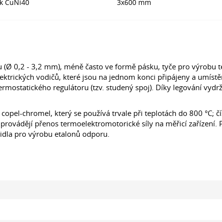
ek CuNi40
3x600 mm
tu (Ø 0,2 - 3,2 mm), méně často ve formě pásku, tyče pro výrobu
lektrických vodičů, které jsou na jednom konci připájeny a umíst
ermostatického regulátoru (tzv. studený spoj). Díky legování vy
.
 copel-chromel, který se používá trvale při teplotách do 800 °C; 
provádějí přenos termoelektromotorické síly na měřicí zařízení. P
řidla pro výrobu etalonů odporu.