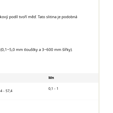
kový podíl tvoří měď. Tato slitina je podobná
su (0,1−5,0 mm tloušťky a 3−600 mm šířky).
Mn
0,1 - 1
,4 - 57,4