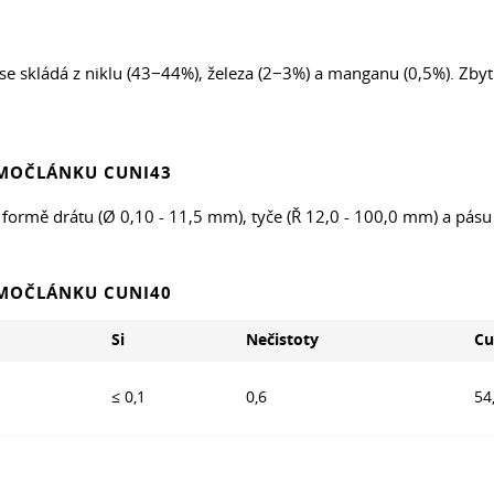
se skládá z niklu (43−44%), železa (2−3%) a manganu (0,5%). Zbyt
RMOČLÁNKU CUNI43
 ve formě drátu (Ø 0,10 - 11,5 mm), tyče (Ř 12,0 - 100,0 mm) a pá
RMOČLÁNKU CUNI40
Si
Nečistoty
Cu
≤ 0,1
0,6
54