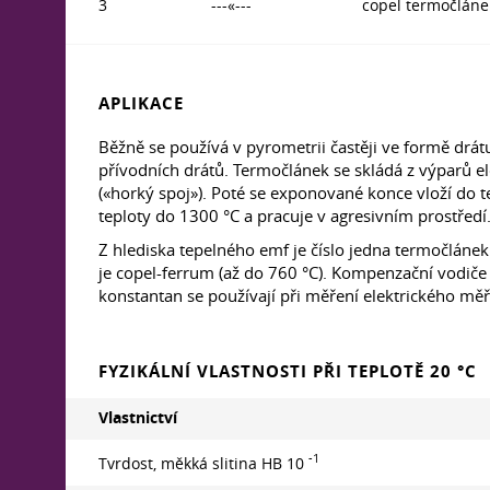
3
---«---
copel termočlán
APLIKACE
Běžně se používá v pyrometrii častěji ve formě drá
přívodních drátů. Termočlánek se skládá z výparů e
(«horký spoj»). Poté se exponované konce vloží do t
teploty do 1300 °C a pracuje v agresivním prostředí
Z hlediska tepelného emf je číslo jedna termočlánek
je copel-ferrum (až do 760 °C). Kompenzační vodiče 
konstantan se používají při měření elektrického mě
FYZIKÁLNÍ VLASTNOSTI PŘI TEPLOTĚ 20 °C
Vlastnictví
-1
Tvrdost, měkká slitina HB 10