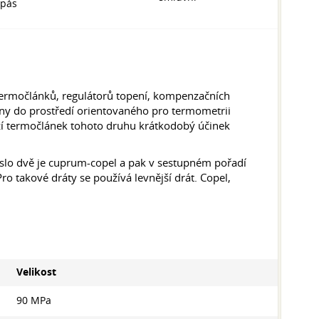
pás
 termočlánků, regulátorů topení, kompenzačních
ěny do prostředí orientovaného pro termometrii
drží termočlánek tohoto druhu krátkodobý účinek
číslo dvě je cuprum-copel a pak v sestupném pořadí
ro takové dráty se používá levnější drát. Copel,
Velikost
90 MPa