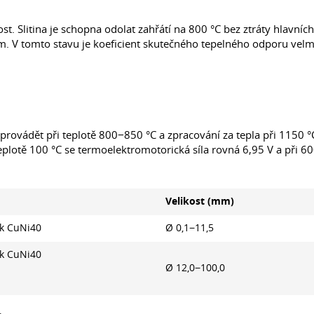
t. Slitina je schopna odolat zahřátí na 800 °C bez ztráty hlavníc
. V tomto stavu je koeficient skutečného tepelného odporu velmi
ze provádět při teplotě 800−850 °C a zpracování za tepla při 1150 
lotě 100 °C se termoelektromotorická síla rovná 6,95 V a při 60
Velikost (mm)
ek CuNi40
Ø 0,1−11,5
ek CuNi40
Ø 12,0−100,0