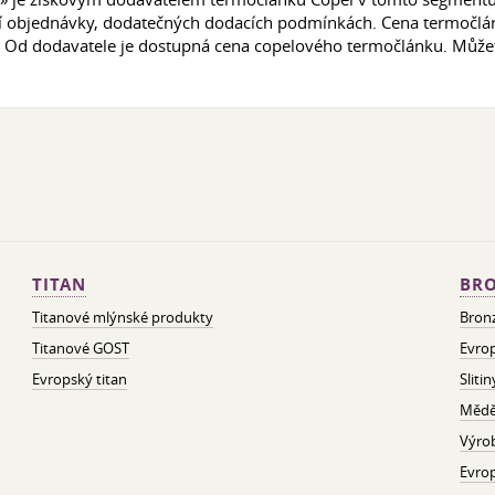
ví objednávky, dodatečných dodacích podmínkách. Cena termočlá
 Od dodavatele je dostupná cena copelového termočlánku. Můžete
TITAN
BRO
Titanové mlýnské produkty
Bron
Titanové GOST
Evrop
Evropský titan
Sliti
Mědě
Výro
Evro