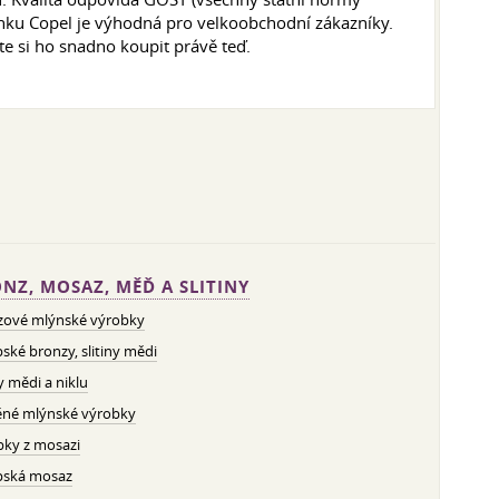
nku Copel je výhodná pro velkoobchodní zákazníky.
 si ho snadno koupit právě teď.
NZ, MOSAZ, MĚĎ A SLITINY
zové mlýnské výrobky
ské bronzy, slitiny mědi
ny mědi a niklu
né mlýnské výrobky
bky z mosazi
pská mosaz