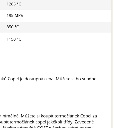
1285 °C
195 MPa
850 °C
1150 °C
nků Copel je dostupná cena. Můžete si ho snadno
nimálně. Můžete si koupit termočlánek Copel za
it termočlánek copel jakékoli třídy. Zavedené
. Kvalita odpovídá GOST (všechny státní normy