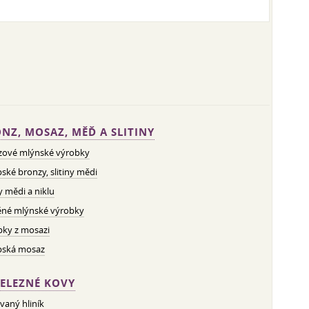
NZ, MOSAZ, MĚĎ A SLITINY
zové mlýnské výrobky
ské bronzy, slitiny mědi
ny mědi a niklu
né mlýnské výrobky
bky z mosazi
pská mosaz
ELEZNÉ KOVY
vaný hliník