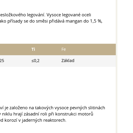
ícesložkového legování. Vysoce legované oceli
ako přísady se do směsi přidává mangan do 1,5 %,
Ti
Fe
25
≤0,2
Základ
ví je založeno na takových vysoce pevných slitinách
y niklu hrají zásadní roli při konstrukci motorů
ed korozí v jaderných reaktorech.