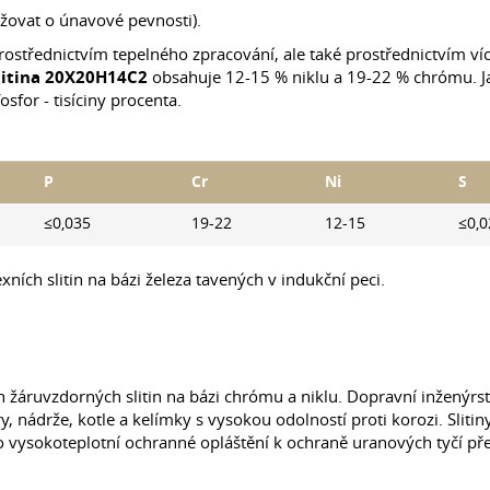
žovat o únavové pevnosti).
n prostřednictvím tepelného zpracování, ale také prostřednictvím v
litina 20X20H14C2
obsahuje 12-15 % niklu a 19-22 % chrómu. J
osfor - tisíciny procenta.
P
Cr
Ni
S
≤0,035
19-22
12-15
≤0,0
ích slitin na bázi železa tavených v indukční peci.
 žáruvzdorných slitin na bázi chrómu a niklu. Dopravní inženýrst
y, nádrže, kotle a kelímky s vysokou odolností proti korozi. Slitin
ko vysokoteplotní ochranné opláštění k ochraně uranových tyčí př