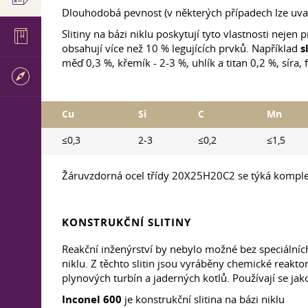
Dlouhodobá pevnost (v některých případech lze uva
Slitiny na bázi niklu poskytují tyto vlastnosti neje
obsahují více než 10 % legujících prvků. Například
s
měď 0,3 %, křemík - 2-3 %, uhlík a titan 0,2 %, síra, f
Cu
Si
C
Mn
≤0,3
2-3
≤0,2
≤1,5
Žáruvzdorná ocel třídy 20X25H20C2 se týká komplexn
KONSTRUKČNÍ SLITINY
Reakční inženýrství by nebylo možné bez speciálních
niklu. Z těchto slitin jsou vyráběny chemické reaktor
plynových turbín a jaderných kotlů. Používají se ja
Inconel 600
je konstrukční slitina na bázi niklu