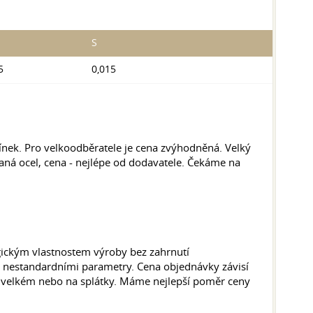
S
5
0,015
nek. Pro velkoodběratele je cena zvýhodněná. Velký
ná ocel, cena - nejlépe od dodavatele. Čekáme na
gickým vlastnostem výroby bez zahrnutí
s nestandardními parametry. Cena objednávky závisí
 velkém nebo na splátky. Máme nejlepší poměr ceny