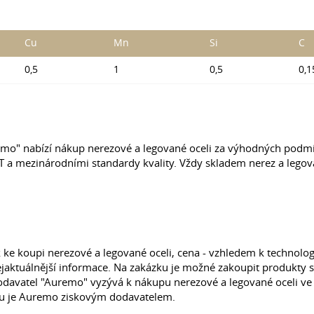
Cu
Mn
Si
C
0,5
1
0,5
0,1
emo" nabízí nákup nerezové a legované oceli za výhodných podmí
 a mezinárodními standardy kvality. Vždy skladem nerez a legova
e koupi nerezové a legované oceli, cena - vzhledem k technolo
jaktuálnější informace. Na zakázku je možné zakoupit produkty 
avatel "Auremo" vyzývá k nákupu nerezové a legované oceli ve
ntu je Auremo ziskovým dodavatelem.