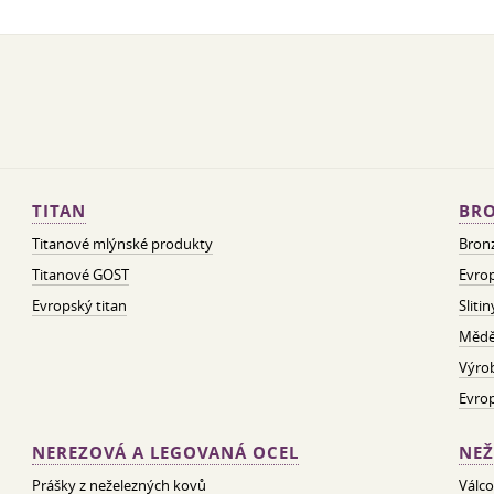
TITAN
BRO
Titanové mlýnské produkty
Bron
Titanové GOST
Evrop
Evropský titan
Sliti
Mědě
Výro
Evro
NEREZOVÁ A LEGOVANÁ OCEL
NEŽ
Prášky z neželezných kovů
Válco