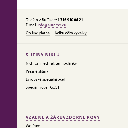
Telefon v Buffalo:
+1 716 910 04 21
E-mail:
info@auremo.eu
On-line platba
Kalkulačka vývalky
SLITINY NIKLU
Nichrom, fechral, termočlánky
Přesné slitiny
Evropské speciální oceli
Speciální oceli GOST
VZÁCNÉ A ŽÁRUVZDORNÉ KOVY
Wolfram