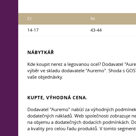
Cr
Ni
14-17
43-44
NÁBYTKÁŘ
Kde koupit nerez a legovanou ocel? Dodavatel "Aur
výběr ve skladu dodavatele "Auremo". Shoda s GOST
vaše objednávky.
KUPTE, VÝHODNÁ CENA.
Dodavatel "Auremo" nabízí za výhodných podmínek k
dodatečných nákladů. Web společnosti zobrazuje ne
na objemu a dodatečných dodacích podmínkách. Dod
a kvality pro celou řadu produktů. V tomto segme