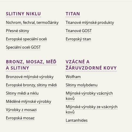
SLITINY NIKLU
TITAN
Nichrom, fechral, termočlánky
Titanové mlýnské produkty
Přesné slitiny
Titanové GOST
Evropské speciální oceli
Evropský titan
Speciální oceli GOST
BRONZ, MOSAZ, MĚĎ
VZÁCNÉ A
A SLITINY
ŽÁRUVZDORNÉ KOVY
Bronzové mlýnské výrobky
Wolfram
Evropské bronzy, slitiny mědi
Slitiny molybdenu
Slitiny mědi a niklu
Mlýnské výrobky vzácných
kovů
Měděné mlýnské výrobky
Mlýnské výrobky ze vzácných
Výrobky z mosazi
kovů
Evropská mosaz
Lantanhides