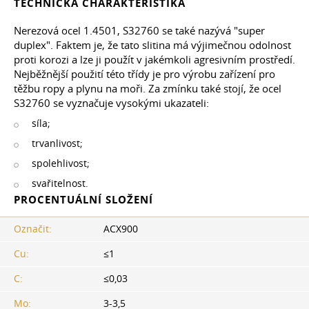
TECHNICKÁ CHARAKTERISTIKA
Nerezová ocel 1.4501, S32760 se také nazývá "super
duplex". Faktem je, že tato slitina má výjimečnou odolnost
proti korozi a lze ji použít v jakémkoli agresivním prostředí.
Nejběžnější použití této třídy je pro výrobu zařízení pro
těžbu ropy a plynu na moři. Za zmínku také stojí, že ocel
S32760 se vyznačuje vysokými ukazateli:
síla;
trvanlivost;
spolehlivost;
svařitelnost.
PROCENTUÁLNÍ SLOŽENÍ
Označit:
ACX900
Cu:
≤1
C:
≤0,03
Mo:
3-3,5