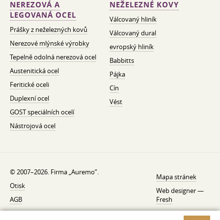
NEREZOVÁ A
NEŽELEZNÉ KOVY
LEGOVANÁ OCEL
Válcovaný hliník
Prášky z neželezných kovů
Válcovaný dural
Nerezové mlýnské výrobky
evropský hliník
Tepelně odolná nerezová ocel
Babbitts
Austenitická ocel
Pájka
Feritické oceli
Cín
Duplexní ocel
Vést
GOST speciálních ocelí
Nástrojová ocel
© 2007–2026. Firma „Auremo”.
Mapa stránek
Otisk
Web designer —
AGB
Fresh
O nás