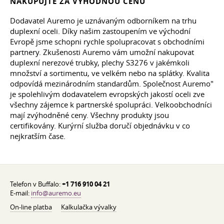
NAKUPUJTE ZA VÝHODNOU CENU
Dodavatel Auremo je uznávaným odborníkem na trhu
duplexní oceli. Díky našim zastoupením ve východní
Evropě jsme schopni rychle spolupracovat s obchodními
partnery. Zkušenosti Auremo vám umožní nakupovat
duplexní nerezové trubky, plechy S3276 v jakémkoli
množství a sortimentu, ve velkém nebo na splátky. Kvalita
odpovídá mezinárodním standardům. Společnost Auremo"
je spolehlivým dodavatelem evropských jakostí oceli zve
všechny zájemce k partnerské spolupráci. Velkoobchodníci
mají zvýhodněné ceny. Všechny produkty jsou
certifikovány. Kurýrní služba doručí objednávku v co
nejkratším čase.
Telefon v Buffalo:
+1 716 910 04 21
E-mail:
info@auremo.eu
On-line platba
Kalkulačka vývalky