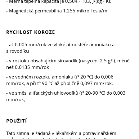
- Měrná tepelná kapacita je 0,504 - 103, J/(kg - K);
- Magnetická permeabilita 1,255 mikro Tesla/m
RYCHLOST KOROZE
- až 0,005 mm/rok ve vlhké atmosféře amoniaku a
sirovodíku
- v roztoku obsahujícím sirovodík (nasycení 2,5 g/l), méně
než 0,0135 mm/rok
- ve vodném roztoku amoniaku (t° 20 °C) do 0,006
mm/rok; a při t° 90 °C až přibližně 0,097 mm/rok;
- ve směsi alifatických uhlovodíků (t° 20-90 °C) do 0,003
mm/rok;
POUŽITÍ
Tato slitina je žádaná v lékařském a potravinářském