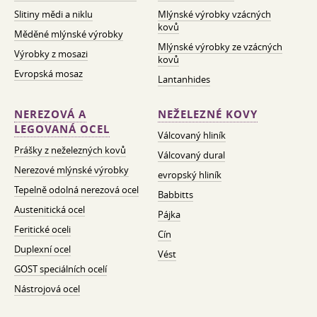
Slitiny mědi a niklu
Mlýnské výrobky vzácných
kovů
Měděné mlýnské výrobky
Mlýnské výrobky ze vzácných
Výrobky z mosazi
kovů
Evropská mosaz
Lantanhides
NEREZOVÁ A
NEŽELEZNÉ KOVY
LEGOVANÁ OCEL
Válcovaný hliník
Prášky z neželezných kovů
Válcovaný dural
Nerezové mlýnské výrobky
evropský hliník
Tepelně odolná nerezová ocel
Babbitts
Austenitická ocel
Pájka
Feritické oceli
Cín
Duplexní ocel
Vést
GOST speciálních ocelí
Nástrojová ocel