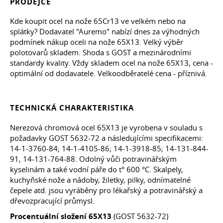
PRODEJCE
Kde koupit ocel na nože 65Cr13 ve velkém nebo na
splátky? Dodavatel "Auremo" nabízí dnes za výhodných
podmínek nákup oceli na nože 65X13. Velký výběr
polotovarů skladem. Shoda s GOST a mezinárodními
standardy kvality. Vždy skladem ocel na nože 65X13, cena -
optimální od dodavatele. Velkoodběratelé cena - příznivá.
TECHNICKÁ CHARAKTERISTIKA
Nerezová chromová ocel 65X13 je vyrobena v souladu s
požadavky
GOST 5632-72
a následujícími specifikacemi:
14-1-3760-84; 14-1-4105-86; 14-1-3918-85; 14-131-844-
91, 14-131-764-88. Odolný vůči potravinářským
kyselinám a také vodní páře do t° 600 °C. Skalpely,
kuchyňské nože a nádoby, žiletky, pilky, odnímatelné
čepele
atd.
jsou vyráběny pro lékařský a potravinářský a
dřevozpracující průmysl.
Procentuální složení 65X13
(GOST 5632-72)