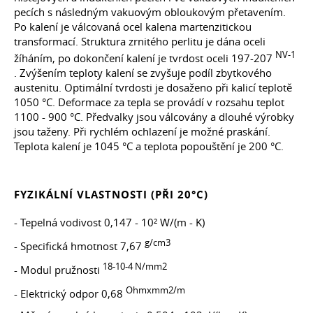
pecích s následným vakuovým obloukovým přetavením.
Po kalení je válcovaná ocel kalena martenzitickou
transformací. Struktura zrnitého perlitu je dána oceli
NV-1
žíháním, po dokončení kalení je tvrdost oceli 197-207
. Zvýšením teploty kalení se zvyšuje podíl zbytkového
austenitu. Optimální tvrdosti je dosaženo při kalicí teplotě
1050 °C. Deformace za tepla se provádí v rozsahu teplot
1100 - 900 °C. Předvalky jsou válcovány a dlouhé výrobky
jsou taženy. Při rychlém ochlazení je možné praskání.
Teplota kalení je 1045 °C a teplota popouštění je 200 °C.
FYZIKÁLNÍ VLASTNOSTI (PŘI 20°C)
- Tepelná vodivost 0,147 - 10² W/(m - K)
g/cm3
- Specifická hmotnost 7,67
18-10-4 N/mm2
- Modul pružnosti
Ohmxmm2/m
- Elektrický odpor 0,68