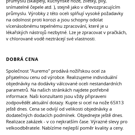
průmyslu (skalpely, kuchyňské nože, žiletky, pily,
snímatelné čepele
atd.
), stejně jako v dřevozpracujícím
průmyslu. Výrobky z této oceli splňují vysoké požadavky
na odolnost proti korozi a jsou schopny odolat
vícenásobnému tepelnému zpracování, které je u
lékařských nástrojů nezbytné. Lze je zpracovat v pračkách,
v chlorované vodě neztrácejí své vlastnosti.
DOBRÁ CENA
Společnost "Auremo" prodává nožířskou ocel za
přijatelnou cenu od výrobce. Realizujeme individuální
objednávky na dodávky válcované oceli nestandardních
parametrů. Na našich stránkách najdete potřebné
informace. Naši konzultanti jsou vždy připraveni
zodpovědět aktuální dotazy. Kupte si ocel na nože 65X13
ještě dnes. Cena se odvíjí od velikosti objednávky a
dodatečných dodacích podmínek. Objednejte ještě dnes.
Realizace zakázek - v co nejkratším čase. Výrazné slevy pro
velkoodběratele. Nabízíme nejlepší poměr kvality a ceny.