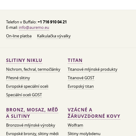
Telefon v Buffalo:
+1 716 910 04 21
E-mail:
info@auremo.eu
On-line platba
Kalkulačka vývalky
SLITINY NIKLU
TITAN
Nichrom, fechral, termočlánky
Titanové mlýnské produkty
Přesné slitiny
Titanové GOST
Evropské speciální oceli
Evropský titan
Speciální oceli GOST
BRONZ, MOSAZ, MĚĎ
VZÁCNÉ A
A SLITINY
ŽÁRUVZDORNÉ KOVY
Bronzové mlýnské výrobky
Wolfram
Evropské bronzy, slitiny mědi
Slitiny molybdenu