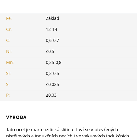
Fe:
Základ
Cr:
12-14
C:
0,6-0,7
Ni:
≤0,5
Mn:
0,25-0,8
Si:
0,2-0,5
S:
≤0,025
P:
≤0,03
VÝROBA
Tato ocel je martenzitická slitina. Taví se v otevřených
nístějových a indukčních pecích i ve vakuových indukčních