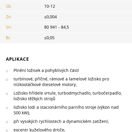
Sb:
10-12
Zn:
≤0,004
Sn:
80 941 - 84,5
Bi:
≤0,05
APLIKACE
Plnění ložisek a pohyblivých částí
turbínové, příčné, rámové a lamelové ložisko pro
nízkootáčkové dieselové motory;
Ložisko hřídele vrtule, turbodmychadlo, turbočerpadlo,
ložisko těžkých strojů
ložisko lodi a stacionárního parního stroje (výkon nad
500 kW);
při vysokých rychlostech a dynamickém zatížení;
excentr kuželového drtiče;