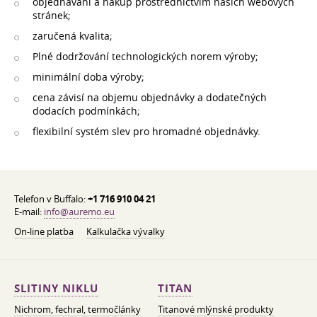
objednávání a nákup prostřednictvím našich webových
stránek;
zaručená kvalita;
Plné dodržování technologických norem výroby;
minimální doba výroby;
cena závisí na objemu objednávky a dodatečných
dodacích podmínkách;
flexibilní systém slev pro hromadné objednávky.
Telefon v Buffalo:
+1 716 910 04 21
E-mail:
info@auremo.eu
On-line platba
Kalkulačka vývalky
SLITINY NIKLU
TITAN
Nichrom, fechral, termočlánky
Titanové mlýnské produkty