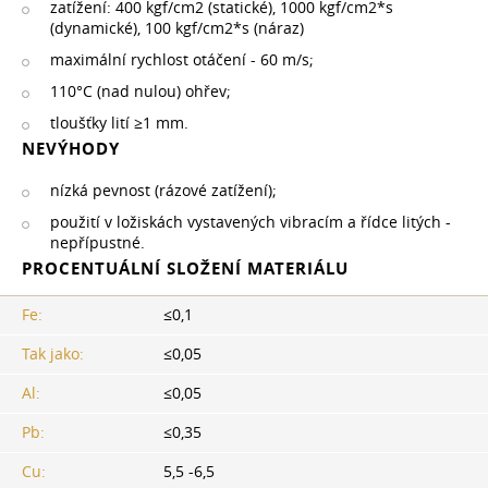
zatížení: 400 kgf/cm2 (statické), 1000 kgf/cm2*s
(dynamické), 100 kgf/cm2*s (náraz)
maximální rychlost otáčení - 60 m/s;
110°C (nad nulou) ohřev;
tloušťky lití ≥1 mm.
NEVÝHODY
nízká pevnost (rázové zatížení);
použití v ložiskách vystavených vibracím a řídce litých -
nepřípustné.
PROCENTUÁLNÍ SLOŽENÍ MATERIÁLU
Fe:
≤0,1
Tak jako:
≤0,05
Al:
≤0,05
Pb:
≤0,35
Cu:
5,5 -6,5