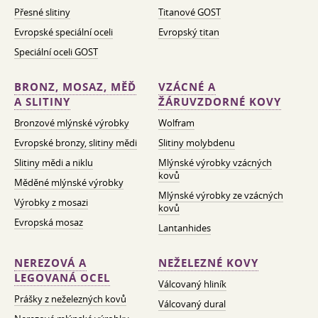
Přesné slitiny
Titanové GOST
Evropské speciální oceli
Evropský titan
Speciální oceli GOST
BRONZ, MOSAZ, MĚĎ
VZÁCNÉ A
A SLITINY
ŽÁRUVZDORNÉ KOVY
Bronzové mlýnské výrobky
Wolfram
Evropské bronzy, slitiny mědi
Slitiny molybdenu
Slitiny mědi a niklu
Mlýnské výrobky vzácných
kovů
Měděné mlýnské výrobky
Mlýnské výrobky ze vzácných
Výrobky z mosazi
kovů
Evropská mosaz
Lantanhides
NEREZOVÁ A
NEŽELEZNÉ KOVY
LEGOVANÁ OCEL
Válcovaný hliník
Prášky z neželezných kovů
Válcovaný dural