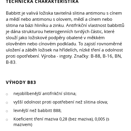
TECHNICKÁ CHARAKTERISTIKA
Babbitt je valivá ložiska tavitelná slitina antimonu s cínem
a mědí nebo antimonu s olovem, mědí a cínem nebo
slitina na bázi hliníku a zinku. Antifrikční vlastnost babbittů
je dána strukturou heterogenních tvrdých částic, které
slouží jako ložiskové podpěry obalené v měkkém
olověném nebo cínovém podkladu. To zajistí rovnoměrné
uložení a záběh ložisek na hřídelích, nízké tření a odolnost
proti opotřebení. Výroba - ingoty. Značky: B-88, B-16, BN,
B-83.
VÝHODY B83
nejoblíbenější antifrikční slitina;
vyšší odolnost proti opotřebení než slitina olova;
levnější než babbitt B88;
Koeficient tření maziva 0,28 (bez maziva), 0,005 (s
mazivem)