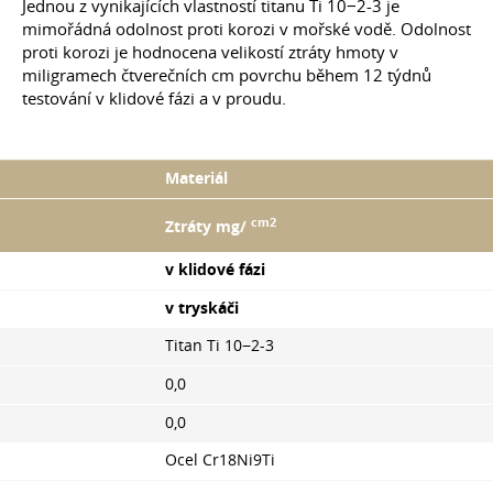
Jednou z vynikajících vlastností titanu Ti 10−2-3 je
mimořádná odolnost proti korozi v mořské vodě. Odolnost
proti korozi je hodnocena velikostí ztráty hmoty v
miligramech čtverečních cm povrchu během 12 týdnů
testování v klidové fázi a v proudu.
Materiál
cm2
Ztráty mg/
v klidové fázi
v tryskáči
Titan Ti 10−2-3
0,0
0,0
Ocel Cr18Ni9Ti