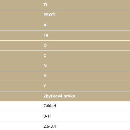
Ti
PROTI
Al
Fe
Ó
C
N
H
Y
Zbytkové prvky
Základ
9-11
2,6-3,4