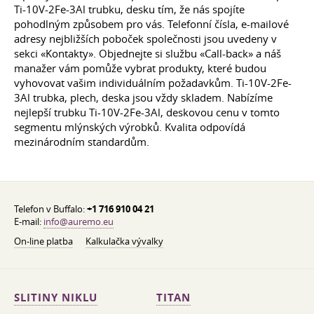
Ti-10V-2Fe-3Al trubku, desku tím, že nás spojíte
pohodlným způsobem pro vás. Telefonní čísla, e-mailové
adresy nejbližších poboček společnosti jsou uvedeny v
sekci «Kontakty». Objednejte si službu «Call-back» a náš
manažer vám pomůže vybrat produkty, které budou
vyhovovat vašim individuálním požadavkům. Ti-10V-2Fe-
3Al trubka, plech, deska jsou vždy skladem. Nabízíme
nejlepší trubku Ti-10V-2Fe-3Al, deskovou cenu v tomto
segmentu mlýnských výrobků. Kvalita odpovídá
mezinárodním standardům.
Telefon v Buffalo:
+1 716 910 04 21
E-mail:
info@auremo.eu
On-line platba
Kalkulačka vývalky
SLITINY NIKLU
TITAN