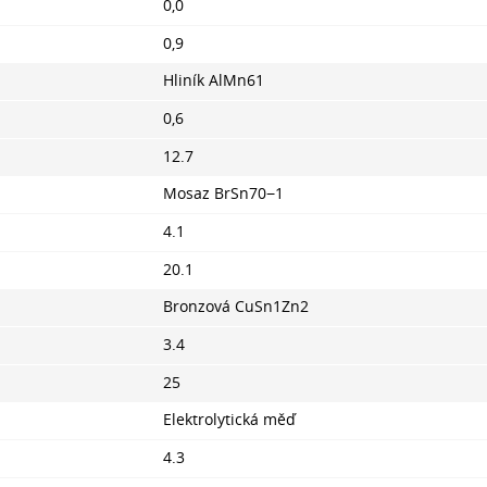
0,0
0,9
Hliník AlMn61
0,6
12.7
Mosaz BrSn70−1
4.1
20.1
Bronzová CuSn1Zn2
3.4
25
Elektrolytická měď
4.3