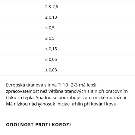
2,3-2,6
≤ 0,13
≤ 0,5
≤ 0,5
≤ 0,15
≤ 0,05
≤ 0,03
Evropská titanová slitina Ti 10−2-3 má lepší
zpracovatelnost než většina titanových slitin při pracovním
tlaku za tepla. Snadno se podrobuje izotermickému ražení.
Má nízkou náchylnost k iniciaci trhlin při kování kovu.
ODOLNOST PROTI KOROZI