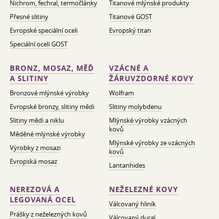
Nichrom, fechral, termočlánky
Titanové mlýnské produkty
Přesné slitiny
Titanové GOST
Evropské speciální oceli
Evropský titan
Speciální oceli GOST
BRONZ, MOSAZ, MĚĎ
VZÁCNÉ A
A SLITINY
ŽÁRUVZDORNÉ KOVY
Bronzové mlýnské výrobky
Wolfram
Evropské bronzy, slitiny mědi
Slitiny molybdenu
Slitiny mědi a niklu
Mlýnské výrobky vzácných
kovů
Měděné mlýnské výrobky
Mlýnské výrobky ze vzácných
Výrobky z mosazi
kovů
Evropská mosaz
Lantanhides
NEREZOVÁ A
NEŽELEZNÉ KOVY
LEGOVANÁ OCEL
Válcovaný hliník
Prášky z neželezných kovů
Válcovaný dural