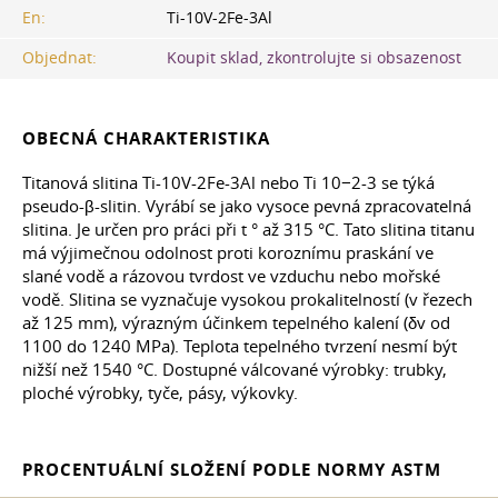
En:
Ti-10V-2Fe-3Al
Objednat:
Koupit sklad, zkontrolujte si obsazenost
OBECNÁ CHARAKTERISTIKA
Titanová slitina Ti-10V-2Fe-3Al nebo Ti 10−2-3 se týká
pseudo-β-slitin. Vyrábí se jako vysoce pevná zpracovatelná
slitina. Je určen pro práci při t ° až 315 °C. Tato slitina titanu
má výjimečnou odolnost proti koroznímu praskání ve
slané vodě a rázovou tvrdost ve vzduchu nebo mořské
vodě. Slitina se vyznačuje vysokou prokalitelností (v řezech
až 125 mm), výrazným účinkem tepelného kalení (δv od
1100 do 1240 MPa). Teplota tepelného tvrzení nesmí být
nižší než 1540 °C. Dostupné válcované výrobky: trubky,
ploché výrobky, tyče, pásy, výkovky.
PROCENTUÁLNÍ SLOŽENÍ PODLE NORMY ASTM