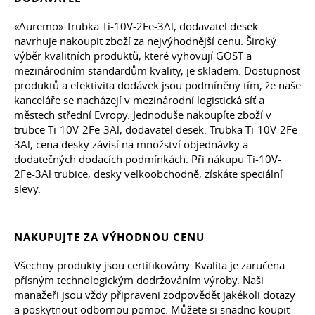
«Auremo» Trubka Ti-10V-2Fe-3Al, dodavatel desek
navrhuje nakoupit zboží za nejvýhodnější cenu. Široký
výběr kvalitních produktů, které vyhovují GOST a
mezinárodním standardům kvality, je skladem. Dostupnost
produktů a efektivita dodávek jsou podmíněny tím, že naše
kanceláře se nacházejí v mezinárodní logistická síť a
městech střední Evropy. Jednoduše nakoupíte zboží v
trubce Ti-10V-2Fe-3Al, dodavatel desek. Trubka Ti-10V-2Fe-
3Al, cena desky závisí na množství objednávky a
dodatečných dodacích podmínkách. Při nákupu Ti-10V-
2Fe-3Al trubice, desky velkoobchodně, získáte speciální
slevy.
NAKUPUJTE ZA VÝHODNOU CENU
Všechny produkty jsou certifikovány. Kvalita je zaručena
přísným technologickým dodržováním výroby. Naši
manažeři jsou vždy připraveni zodpovědět jakékoli dotazy
a poskytnout odbornou pomoc. Můžete si snadno koupit