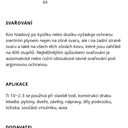
69
SVAŘOVÁNÍ
Kov hladový po kyslíku nebo dusíku vyžaduje ochranu
inertním plynem nejen na zóně svaru, ale i na zadní straně
svaru a také na všech těch zónách kovu, které jsou zahřáté
na 400 stupňů. Nejběžnějším způsobem svařování je
automatické nebo ruční obloukové tavné svařování pod
argonovou ochranou.
APLIKACE
Ti 10−2-3 se používá při stavbě lodí, konstrukci draku
letadla: pylony, dveře, závěsy, nápravy, díly podvozku,
ložiska, součásti vrtulníku, auta
DODAVATEL