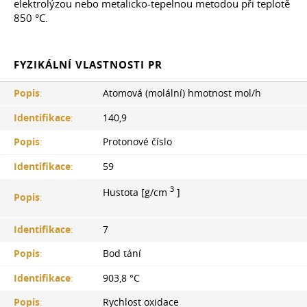
elektrolýzou nebo metalicko-tepelnou metodou při teplotě
850 °C.
FYZIKÁLNÍ VLASTNOSTI PR
Popis
:
Atomová (molální) hmotnost mol/h
Identifikace
:
140,9
Popis
:
Protonové číslo
Identifikace
:
59
3
Hustota [g/cm
]
Popis
:
Identifikace
:
7
Popis
:
Bod tání
Identifikace
:
903,8 °С
Popis
:
Rychlost oxidace