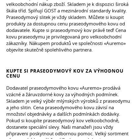
velkoobchodní nákup zboží. Skladem je k dispozici široká
škála tříd. Splňují GOST a mezinárodní standardy kvality.
Praseodymový slitek je vždy skladem. Můžete si koupit
produkty za dostupnou cenu praseodymového kovu od
dodavatele. Kupte si praseodymový kov právě teď! Cena
kovu praseodymu je privilegovaná pro velkoobchodní
zákazníky. Nákupem produktů ve společnosti «Auremo»
objevíte skutečně spolehlivého partnera.
KUPTE SI PRASEODYMOVÝ KOV ZA VÝHODNOU
CENU
Dodavatel praseodymového kovu «Auremo» prodává
vzácné a žáruvzdorné kovy za výhodných podmínek.
Skladem je velký výběr mlýnských výrobků z praseodymu
a jeho slitin. Cena praseodymového kovu závisí na
množství objednávky a dalších podmínkách dodávky.
Pokud si koupíte praseodymový kov velkoobchodně,
dostanete speciální slevy. Naši manažeři jsou vždy
připraveni poskytnout odbornou pomoc. Velký sortiment