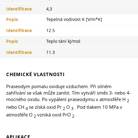
Identifikace
:
4,3
Popis
:
Tepelná vodivost K [V/m*K]
Identifikace
:
12.5
Popis
:
Teplo tání kJ/mol
Identifikace
:
11.3
CHEMICKÉ VLASTNOSTI
Praseodym pomalu oxiduje vzduchem. Při silném
zahřívání se však může zanítit. Tím vytváří směs 3- nebo 4-
mocného oxidu. Po vypálení praseodymu v atmosféře H
2
nebo CH
se získá oxid Pr
O
. Pod tlakem 10 MPa v
4
2
3
atmosféře O
vzniká oxid PrO
.
2
2
APLIKACE