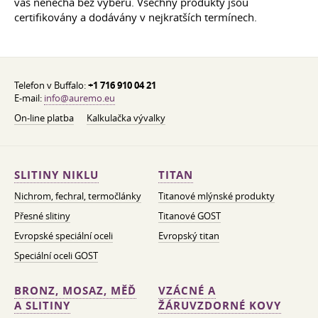
vás nenechá bez výběru. Všechny produkty jsou
certifikovány a dodávány v nejkratších termínech.
Telefon v Buffalo:
+1 716 910 04 21
E-mail:
info@auremo.eu
On-line platba
Kalkulačka vývalky
SLITINY NIKLU
TITAN
Nichrom, fechral, termočlánky
Titanové mlýnské produkty
Přesné slitiny
Titanové GOST
Evropské speciální oceli
Evropský titan
Speciální oceli GOST
BRONZ, MOSAZ, MĚĎ
VZÁCNÉ A
A SLITINY
ŽÁRUVZDORNÉ KOVY