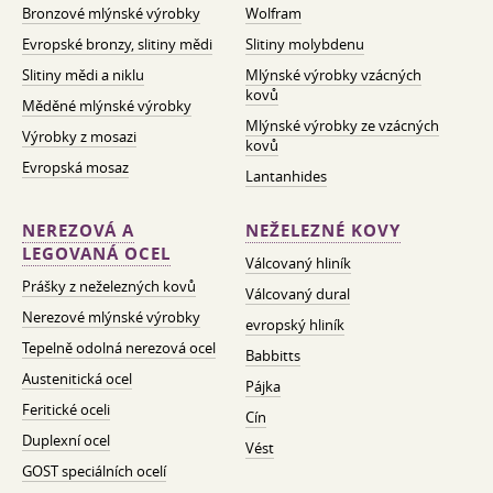
Bronzové mlýnské výrobky
Wolfram
Evropské bronzy, slitiny mědi
Slitiny molybdenu
Slitiny mědi a niklu
Mlýnské výrobky vzácných
kovů
Měděné mlýnské výrobky
Mlýnské výrobky ze vzácných
Výrobky z mosazi
kovů
Evropská mosaz
Lantanhides
NEREZOVÁ A
NEŽELEZNÉ KOVY
LEGOVANÁ OCEL
Válcovaný hliník
Prášky z neželezných kovů
Válcovaný dural
Nerezové mlýnské výrobky
evropský hliník
Tepelně odolná nerezová ocel
Babbitts
Austenitická ocel
Pájka
Feritické oceli
Cín
Duplexní ocel
Vést
GOST speciálních ocelí