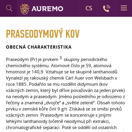
CS
PRASEODYMOVÝ KOV
OBECNÁ CHARAKTERISTIKA
3.
Praseodym (Pr) je prvkem
skupiny periodického
chemického systému. Atomové číslo je 59, atomová
hmotnost je 140,9. Vztahuje se ke skupině lanthanoidů.
Vynalezl jej rakouský chemik Carl Auer von Welsbach v
roce 1885. Podařilo se mu rozdělit didymium (kov
vzácných zemin, který byl dříve považován za jeden prvek)
na neodym a praseodym. Jméno posledního je odvozeno z
řečtiny a znamená „dvojče“ a „světle zelené“. Obsah tohoto
prvku v zemské kůře činí 9 g/t. Získává se ze směsi prvků
vzácných zemin. Praseodym se koncentruje s jinými
lehkými lanthanoidy (včetně neodymu) při extrakci,
chromatografické separaci. Poté se oddělí od ostatních