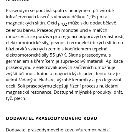
Praseodym se používá spolu s neodymem při výrobě
infračervených laserů s vlnovou délkou 1,05 µm a
magnetických slitin. Oxid
může sklu dodat bělavě
PrO2
zelenou barvu. Praseodym monotellurid v malých
množstvích se používá pro regulaci odporových vlastností,
elektromotorické síly, pevnosti termoelektrických slitin na
bázi prvků vzácných zemin s koeficientem tepelné
elektromotorické síly 55 µV/K. Slitina praseodymu s
germaniem a křemíkem je supravodivý materiál. Aplikace
praseodymu v elektrovakuových zařízeních umožňuje
zvýšit účinnost katod a magnetických jader. Tento kov je
velmi žádaný v lékařství, výrobě keramiky a pro legování
oceli. Soli praseodymu zlepšují řízení procesu nukleární
magnetické rezonance. Dostupné mlýnské produkty: drát,
tyč, plech.
DODAVATEL PRASEODYMOVÉHO KOVU
Dodavatel praseodymového kovu «Auremo» nabízí