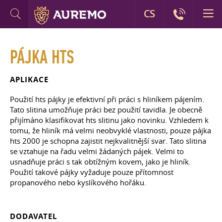
CS
PÁJKA HTS
APLIKACE
Použití hts pájky je efektivní při práci s hliníkem pájením.
Tato slitina umožňuje práci bez použití tavidla. Je obecně
přijímáno klasifikovat hts slitinu jako novinku. Vzhledem k
tomu, že hliník má velmi neobvyklé vlastnosti, pouze pájka
hts 2000 je schopna zajistit nejkvalitnější svar. Tato slitina
se vztahuje na řadu velmi žádaných pájek. Velmi to
usnadňuje práci s tak obtížným kovem, jako je hliník.
Použití takové pájky vyžaduje pouze přítomnost
propanového nebo kyslíkového hořáku.
DODAVATEL