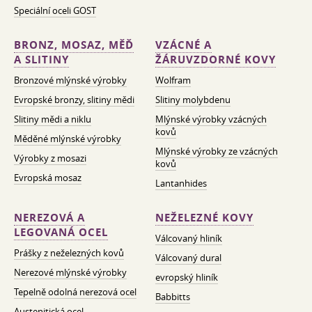
Speciální oceli GOST
BRONZ, MOSAZ, MĚĎ
VZÁCNÉ A
A SLITINY
ŽÁRUVZDORNÉ KOVY
Bronzové mlýnské výrobky
Wolfram
Evropské bronzy, slitiny mědi
Slitiny molybdenu
Slitiny mědi a niklu
Mlýnské výrobky vzácných
kovů
Měděné mlýnské výrobky
Mlýnské výrobky ze vzácných
Výrobky z mosazi
kovů
Evropská mosaz
Lantanhides
NEREZOVÁ A
NEŽELEZNÉ KOVY
LEGOVANÁ OCEL
Válcovaný hliník
Prášky z neželezných kovů
Válcovaný dural
Nerezové mlýnské výrobky
evropský hliník
Tepelně odolná nerezová ocel
Babbitts
Austenitická ocel