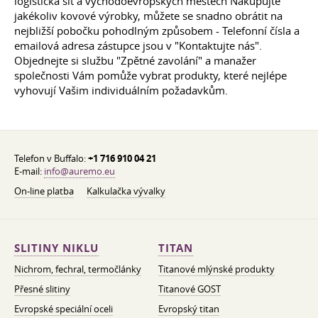
logistická síť a východoevropských městech Nakupujte
jakékoliv kovové výrobky, můžete se snadno obrátit na
nejbližší pobočku pohodlným způsobem - Telefonní čísla a
emailová adresa zástupce jsou v "Kontaktujte nás".
Objednejte si službu "Zpětné zavolání" a manažer
společnosti Vám pomůže vybrat produkty, které nejlépe
vyhovují Vašim individuálním požadavkům.
Telefon v Buffalo:
+1 716 910 04 21
E-mail:
info@auremo.eu
On-line platba
Kalkulačka vývalky
SLITINY NIKLU
TITAN
Nichrom, fechral, termočlánky
Titanové mlýnské produkty
Přesné slitiny
Titanové GOST
Evropské speciální oceli
Evropský titan