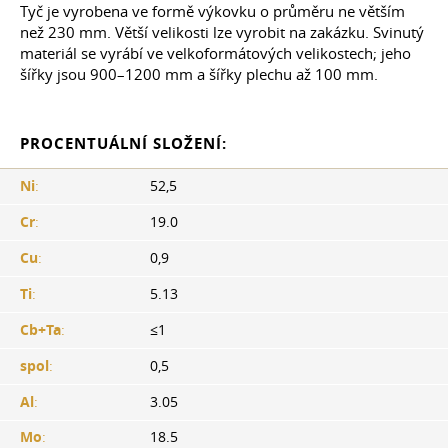
Tyč je vyrobena ve formě výkovku o průměru ne větším
než 230 mm. Větší velikosti lze vyrobit na zakázku. Svinutý
materiál se vyrábí ve velkoformátových velikostech; jeho
šířky jsou 900–1200 mm a šířky plechu až 100 mm.
PROCENTUÁLNÍ SLOŽENÍ:
Ni
:
52,5
Cr
:
19.0
Cu
:
0,9
Ti
:
5.13
Cb+Ta
:
≤1
spol
:
0,5
Al
:
3.05
Mo
:
18.5