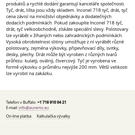
produktů a rychlé dodání garantují kanceláře společnosti.
Tyč, drát, lišta jsou vždy skladem. Inconel 718 tyč, drát, tyč
cena závisí na množství objednávky a dodatečných
dodacích podmínkách. Pokud zakoupíte Inconel 718 tyč,
drát, tyč velkoobchodně, získáte speciální slevy. Polotovary
lze vyrábět v žíhaných nebo zahradnických podmínkách.
Vysoká obrobitelnost slitiny umožňuje z ní vyrábět různé
polotovary, zejména výkovky, připevňovací díly, svitky,
desky, plechy. Drát může být vyroben z různých tvarů
průřezu: kulatý, oválný, čtvercový. Tyč je vyrobena ve
formě výkovku o průměru nejvýše 200 mm. Větší velikosti
lze vyrobit na zakázku.
Telefon v Buffalo:
+1 716 910 04 21
E-mail:
info@auremo.eu
On-line platba
Kalkulačka vývalky