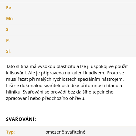
Fe
:
Mn
:
S
:
P
:
Si
:
Tato slitina má vysokou plasticitu a lze ji uspokojivě použít
k lisování. Ale je připravena na kalení kladivem. Proto se
musí řezat při malých rychlostech speciálním nástrojem.
Liší se dokonalou svařitelností díky přítomnosti titanu a
hliníku. Svařování se provádí bez dalšího tepelného
zpracování nebo předchozího ohřevu.
SVAŘOVÁNÍ:
Typ
:
omezeně svařitelné