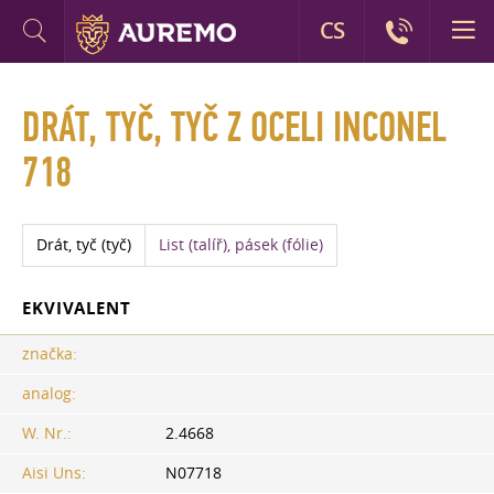
CS
DRÁT, TYČ, TYČ Z OCELI INCONEL
718
Drát, tyč (tyč)
List (talíř), pásek (fólie)
EKVIVALENT
značka:
analog:
W. Nr.:
2.4668
Aisi Uns:
N07718