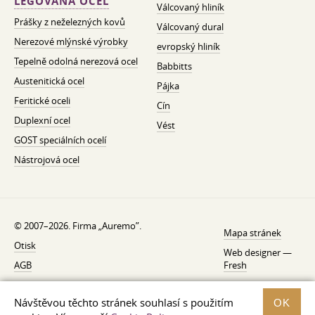
LEGOVANÁ OCEL
Válcovaný hliník
Prášky z neželezných kovů
Válcovaný dural
Nerezové mlýnské výrobky
evropský hliník
Tepelně odolná nerezová ocel
Babbitts
Austenitická ocel
Pájka
Feritické oceli
Cín
Duplexní ocel
Vést
GOST speciálních ocelí
Nástrojová ocel
© 2007–2026. Firma „Auremo”.
Mapa stránek
Otisk
Web designer —
AGB
Fresh
O nás
Návštěvou těchto stránek souhlasí s použitím
OK
Zásady ochrany osobních údajů