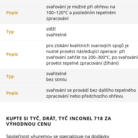
svařování je možné při ohřevu na
Popis
:
100−120°С a posledním tepelném
zpracování
stěží
Typ
:
svařitelné
pro získání kvalitních svarových spojů je
nutné provést následující operace: při
Popis
:
svařování zahřát na 200–300°C, po svařování
provést tepelné zpracování (žíhání)
svařitelné
Typ
:
bez stintu
svařování se provádí bez dalšího tepelného
Popis
:
zpracování nebo předchozího ohřevu
KUPTE SI TYČ, DRÁT, TYČ INCONEL 718 ZA
VÝHODNOU CENU
Společnost «Auremo» se specializuje na dodávky