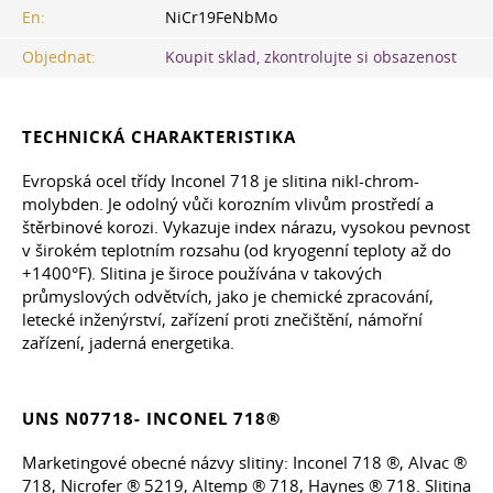
En:
NiCr19FeNbMo
Objednat:
Koupit sklad, zkontrolujte si obsazenost
TECHNICKÁ CHARAKTERISTIKA
Evropská ocel třídy Inconel 718 je slitina nikl-chrom-
molybden. Je odolný vůči korozním vlivům prostředí a
štěrbinové korozi. Vykazuje index nárazu, vysokou pevnost
v širokém teplotním rozsahu (od kryogenní teploty až do
+1400°F). Slitina je široce používána v takových
průmyslových odvětvích, jako je chemické zpracování,
letecké inženýrství, zařízení proti znečištění, námořní
zařízení, jaderná energetika.
UNS N07718- INCONEL 718®
Marketingové obecné názvy slitiny: Inconel 718 ®, Alvac ®
718, Nicrofer ® 5219, Altemp ® 718, Haynes ® 718. Slitina