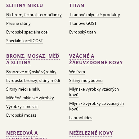
SLITINY NIKLU
TITAN
Nichrom, fechral, termočlánky
Titanové mlýnské produkty
Přesné slitiny
Titanové GOST
Evropské speciální oceli
Evropský titan
Speciální oceli GOST
BRONZ, MOSAZ, MĚĎ
VZÁCNÉ A
A SLITINY
ŽÁRUVZDORNÉ KOVY
Bronzové mlýnské výrobky
Wolfram
Evropské bronzy, slitiny mědi
Slitiny molybdenu
Slitiny mědi a niklu
Mlýnské výrobky vzácných
kovů
Měděné mlýnské výrobky
Mlýnské výrobky ze vzácných
Výrobky z mosazi
kovů
Evropská mosaz
Lantanhides
NEREZOVÁ A
NEŽELEZNÉ KOVY