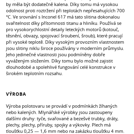
by měla být dodatečně kalena. Díky tomu má vysokou
odolnost proti roztržení při teplotách nepřesahujících 700
°C. Ve srovnání s Inconel 617 má tato slitina dokonalou
svařitelnost díky přítomnosti titanu a hliníku. Používá se
pro vysokorychlostní detaily leteckých motorů (kotouč,
těsnění, obvazy, spojovací šroubení, šroub), které pracují
při vysoké teplotě. Díky vysokým provozním vlastnostem
jsou slitiny niklu široce používány v moderním průmyslu.
Jeho jedinečné vlastnosti jsou podmíněny dobře
vyváženým složením. Díky tomu bylo možné zajistit
dlouhodobé a spolehlivé fungování celé konstrukce v
širokém teplotním rozsahu.
VÝROBA
Výroba polotovaru se provádí v podmínkách žíhaných
nebo kalených. Mlynářské výrobky jsou zastoupeny
dalšími druhy: tyče, svařované a bezešvé trubky, dráty,
plechy, plechy, příruby, spojky a výkovky. Plech má
tloušťku 0,25 — 1,6 mm nebo na zakázku tloušťku 4 mm.