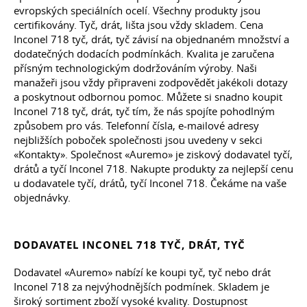
evropských speciálních ocelí. Všechny produkty jsou
certifikovány. Tyč, drát, lišta jsou vždy skladem. Cena
Inconel 718 tyč, drát, tyč závisí na objednaném množství a
dodatečných dodacích podmínkách. Kvalita je zaručena
přísným technologickým dodržováním výroby. Naši
manažeři jsou vždy připraveni zodpovědět jakékoli dotazy
a poskytnout odbornou pomoc. Můžete si snadno koupit
Inconel 718 tyč, drát, tyč tím, že nás spojíte pohodlným
způsobem pro vás. Telefonní čísla, e-mailové adresy
nejbližších poboček společnosti jsou uvedeny v sekci
«Kontakty». Společnost «Auremo» je ziskový dodavatel tyčí,
drátů a tyčí Inconel 718. Nakupte produkty za nejlepší cenu
u dodavatele tyčí, drátů, tyčí Inconel 718. Čekáme na vaše
objednávky.
DODAVATEL INCONEL 718 TYČ, DRÁT, TYČ
Dodavatel «Auremo» nabízí ke koupi tyč, tyč nebo drát
Inconel 718 za nejvýhodnějších podmínek. Skladem je
široký sortiment zboží vysoké kvality. Dostupnost