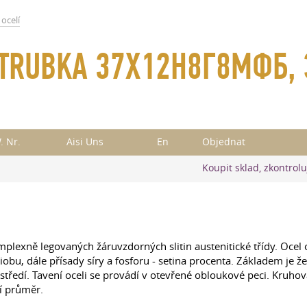
ocelí
, TRUBKA 37Х12Н8Г8МФБ,
. Nr.
Aisi Uns
En
Objednat
Koupit sklad, zkontrolu
exně legovaných žáruvzdorných slitin austenitické třídy. Ocel
bu, dále přísady síry a fosforu - setina procenta. Základem je že
středí. Tavení oceli se provádí v otevřené obloukové peci. Kruho
í průměr.