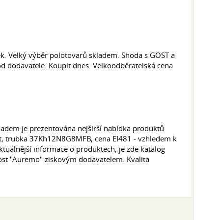
. Velký výběr polotovarů skladem. Shoda s GOST a
d dodavatele. Koupit dnes. Velkoodběratelská cena
adem je prezentována nejširší nabídka produktů
rát, trubka 37Kh12N8G8MFB, cena EI481 - vzhledem k
tuálnější informace o produktech, je zde katalog
ost "Auremo" ziskovým dodavatelem. Kvalita