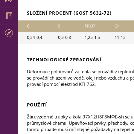
SLOŽENÍ PROCENT (GOST 5632-72)
C
Si
PROTI
Cr
0,34-0,4
0,3-0,8
1,25-1,5
11-13
TECHNOLOGICKÉ ZPRACOVÁNÍ
Deformace polotovarů za tepla se provádí v teplotn
se provádí chlazení ve vodě, oleji nebo vzduchu a
provádí pomocí elektrod KTI-762.
POUŽITÍ
Žáruvzdorné trubky a kola 37Х12Н8Г8МФБ-sh se uplat
průmyslové chemii. Upevňovací prvky, přechody, kov
tomto případě musí mít stejné požadavky na tepelnou