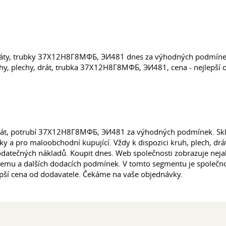
dráty, trubky 37Х12Н8Г8МФБ, ЭИ481 dnes za výhodných podmínek
hy, plechy, drát, trubka 37Х12Н8Г8МФБ, ЭИ481, cena - nejlepší o
 drát, potrubí 37Х12Н8Г8МФБ, ЭИ481 za výhodných podmínek. Skl
y a pro maloobchodní kupující. Vždy k dispozici kruh, plech, d
atečných nákladů. Koupit dnes. Web společnosti zobrazuje nejak
bjemu a dalších dodacích podmínek. V tomto segmentu je společn
ší cena od dodavatele. Čekáme na vaše objednávky.