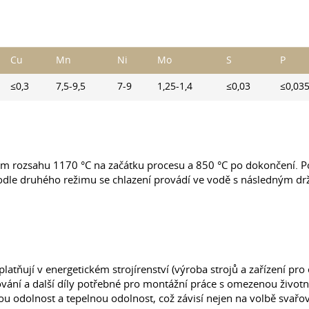
Cu
Mn
Ni
Mo
S
P
≤0,3
7,5-9,5
7-9
1,25-1,4
≤0,03
≤0,03
ím rozsahu 1170 °C na začátku procesu a 850 °C po dokončení. Po
 podle druhého režimu se chlazení provádí ve vodě s následným d
ňují v energetickém strojírenství (výroba strojů a zařízení pr
ání a další díly potřebné pro montážní práce s omezenou životno
 odolnost a tepelnou odolnost, což závisí nejen na volbě svařov