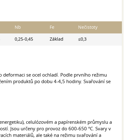
Nb
Fe
Nečistoty
5
0,25-0,45
Základ
≤0,3
 deformaci se ocel ochladí. Podle prvního režimu
ržením produktů po dobu 4-4,5 hodiny. Svařování se
o energetiku), celulózovém a papírenském průmyslu a
stí. Jsou určeny pro provoz do 600-650 °C. Svary v
acích materiálů, ale také na režimu svařování a