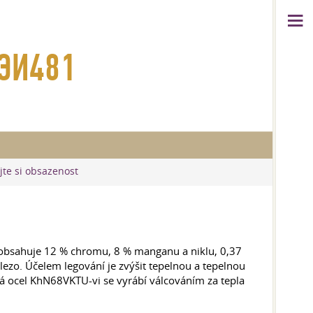
 ЭИ481
jte si obsazenost
 obsahuje 12 % chromu, 8 % manganu a niklu, 0,37
lezo. Účelem legování je zvýšit tepelnou a tepelnou
vá ocel KhN68VKTU-vi se vyrábí válcováním za tepla