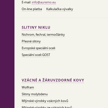
E-mail:
info@auremo.eu
On-line platba
Kalkulačka vývalky
SLITINY NIKLU
Nichrom, fechral, termočlánky
Přesné slitiny
Evropské speciální oceli
Speciální oceli GOST
VZÁCNÉ A ŽÁRUVZDORNÉ KOVY
Wolfram
Slitiny molybdenu
Mlýnské výrobky vzácných kovů
Mlýnské výrobky ze vzácných kovů