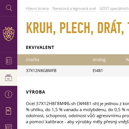
Hlavní strana
Nerezová a legovaná ocel
GOST speciálních 
KRUH, PLECH, DRÁT
EKVIVALENT
značka
analog
W
37X12N8G8MFB
EI481
VÝROBA
Ocel 37Х12Н8Г8МФБ-sh (ЭИ481-sh) je jednou z kompl
% uhlíku, do 1,5 % vanadu a molybdenu, do 0,5 % nio
odolnost, schopnost, odolnost vůči agresivnímu pro
a pomocí kalibrace - aby výrobky měly přesný vnějš