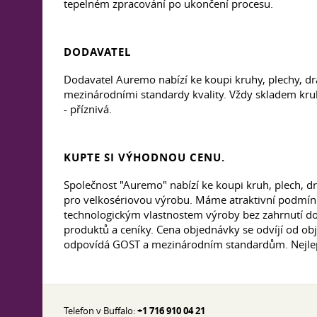
tepelném zpracování po ukončení procesu.
DODAVATEL
Dodavatel Auremo nabízí ke koupi kruhy, plechy, 
mezinárodními standardy kvality. Vždy skladem kru
- příznivá.
KUPTE SI VÝHODNOU CENU.
Společnost "Auremo" nabízí ke koupi kruh, plech,
pro velkosériovou výrobu. Máme atraktivní podmínk
technologickým vlastnostem výroby bez zahrnutí dod
produktů a ceníky. Cena objednávky se odvíjí od o
odpovídá GOST a mezinárodním standardům. Nejlep
Telefon v Buffalo:
+1 716 910 04 21