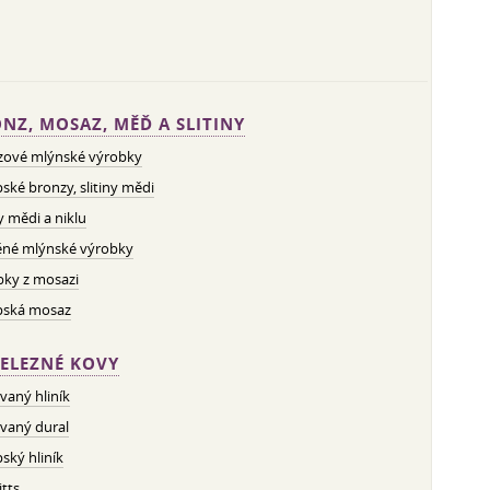
NZ, MOSAZ, MĚĎ A SLITINY
zové mlýnské výrobky
ské bronzy, slitiny mědi
ny mědi a niklu
né mlýnské výrobky
bky z mosazi
pská mosaz
ELEZNÉ KOVY
vaný hliník
vaný dural
ský hliník
tts