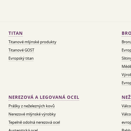
TITAN
BRO
Titanové mlýnské produkty
Bron
Titanové GOST
Evrop
Evropský titan
Sliti
Mědě
Výro
Evro
NEREZOVÁ A LEGOVANÁ OCEL
NEŽ
Prášky z neželezných kovů
Válco
Nerezové mlýnské výrobky
Válco
Tepelně odolná nerezová ocel
evrop
Austenitická ocel
Babbi