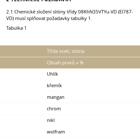
2.1 Chemické složení slitiny třídy 08KhN35VTYu-VD (EI787-
VD) musí splňovat požadavky tabulky 1.
Tabulka 1
Třída oceli, slitina
Obsah prvků v %
Uhlík
křemík
mangan
chrom
nikl
wolfram