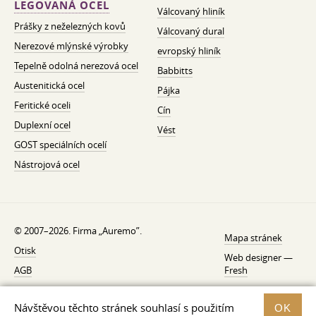
LEGOVANÁ OCEL
Válcovaný hliník
Prášky z neželezných kovů
Válcovaný dural
Nerezové mlýnské výrobky
evropský hliník
Tepelně odolná nerezová ocel
Babbitts
Austenitická ocel
Pájka
Feritické oceli
Cín
Duplexní ocel
Vést
GOST speciálních ocelí
Nástrojová ocel
© 2007–2026. Firma „Auremo”.
Mapa stránek
Otisk
Web designer —
AGB
Fresh
O nás
Návštěvou těchto stránek souhlasí s použitím
OK
Zásady ochrany osobních údajů