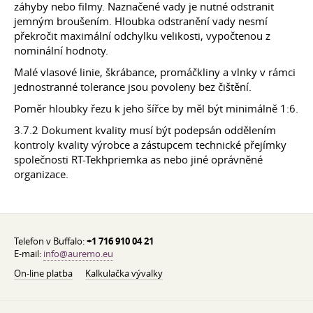
záhyby nebo filmy. Naznačené vady je nutné odstranit
jemným broušením. Hloubka odstranění vady nesmí
překročit maximální odchylku velikosti, vypočtenou z
nominální hodnoty.
Malé vlasové linie, škrábance, promáčkliny a vlnky v rámci
jednostranné tolerance jsou povoleny bez čištění.
Poměr hloubky řezu k jeho šířce by měl být minimálně 1:6.
3.7.2 Dokument kvality musí být podepsán oddělením
kontroly kvality výrobce a zástupcem technické přejímky
společnosti RT-Tekhpriemka as nebo jiné oprávněné
organizace.
Telefon v Buffalo:
+1 716 910 04 21
E-mail:
info@auremo.eu
On-line platba
Kalkulačka vývalky