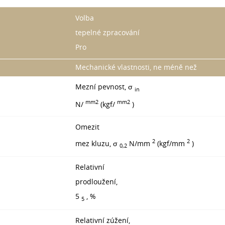
Volba
tepelné zpracování
Pro
Mechanické vlastnosti, ne méně než
Mezní pevnost, σ
in
mm2
mm2
N/
(kgf/
)
Omezit
2
2
mez kluzu, σ
N/mm
(kgf/mm
)
0,2
Relativní
prodloužení,
5
, %
5
Relativní zúžení,