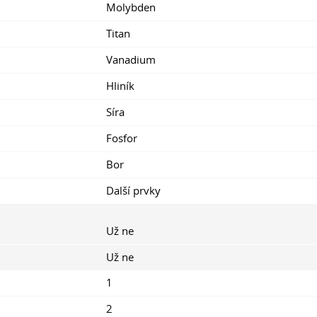
Molybden
Titan
Vanadium
Hliník
Síra
Fosfor
Bor
Další prvky
Už ne
Už ne
1
2