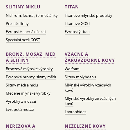
SLITINY NIKLU
TITAN
Nichrom, fechral, termočlánky
Titanové mlýnské produkty
Přesné slitiny
Titanové GOST
Evropské speciální oceli
Evropský titan
Speciální oceli GOST
BRONZ, MOSAZ, MĚĎ
VZÁCNÉ A
A SLITINY
ŽÁRUVZDORNÉ KOVY
Bronzové mlýnské výrobky
Wolfram
Evropské bronzy, slitiny mědi
Slitiny molybdenu
Slitiny mědi a niklu
Mlýnské výrobky vzácných
kovů
Měděné mlýnské výrobky
Mlýnské výrobky ze vzácných
Výrobky z mosazi
kovů
Evropská mosaz
Lantanhides
NEREZOVÁ A
NEŽELEZNÉ KOVY