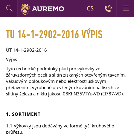
CS
TU 14-1-2902-2016 VÝPIS
ÚT 14-1-2902-2016
Výpis
Tyto technické podmínky platí pro výkovky ze
žáruvzdorných ocelí a slitin získaných otevřeným tavením,
vakuovým obloukovým nebo elektrostruskovým
přetavením, vyrobené otevřeným kováním na lisech ze
slitiny železa a niklu jakosti 08KhN35VTYu-VD (EI787-VD).
1. SORTIMENT
1.1 Výkovky jsou dodávány ve formě tyčí kruhového
průřezu.