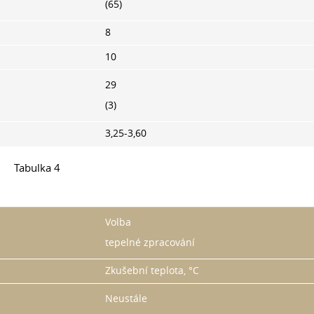
(65)
8
10
29
(3)
3,25-3,60
Tabulka 4
Volba
tepelné zpracování
Zkušební teplota, °C
Neustále