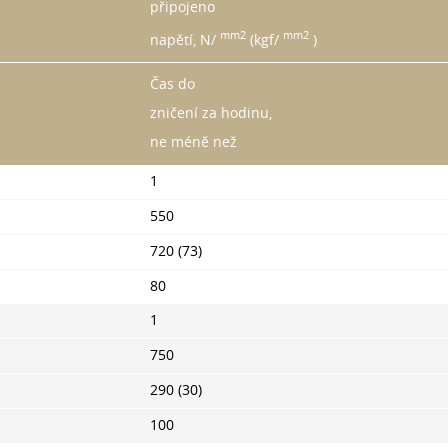
připojeno
mm2
mm2
napětí, N/
(kgf/
)
Čas do
zničení za hodinu,
ne méně než
1
550
720 (73)
80
1
750
290 (30)
100