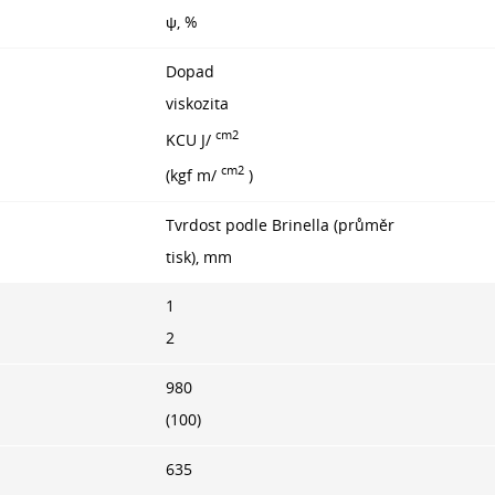
ψ, %
Dopad
viskozita
cm2
KCU J/
cm2
(kgf m/
)
Tvrdost podle Brinella (průměr
tisk), mm
1
2
980
(100)
635