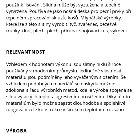
použít k lisování. Slitina může být vyztužena a tepelně
vytvrzena. Používá se jako nosná deska pro pecní prvky při
tepelném zpracování skluzů, košů. Mlynářské výrobky,
které lze z této slitiny vyrobit: tyč, svařenec, bezešvé
trubky, drát, plech, plech, příruba, spojovací kus, výkovek.
RELEVANTNOST
Vzhledem k hodnotám výkonu jsou slitiny niklu široce
používány v moderním průmyslu. Jedinečné vlastnosti
materiálu jsou podmíněny jeho vyváženým složením. Se
vzhledem podobných materiálů se naskytla možnost
zdokonalit řadu výrobních metod, kde je výroba spojena se
silou vysokých teplot a agresivním prostředím. Díky těmto
materiálům bylo možné zajistit dlouhodobé a spolehlivé
fungování celé konstrukce v širokém teplotním rozsahu.
VÝROBA