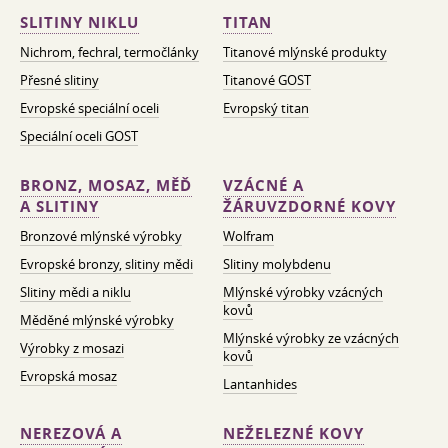
SLITINY NIKLU
TITAN
Nichrom, fechral, termočlánky
Titanové mlýnské produkty
Přesné slitiny
Titanové GOST
Evropské speciální oceli
Evropský titan
Speciální oceli GOST
BRONZ, MOSAZ, MĚĎ
VZÁCNÉ A
A SLITINY
ŽÁRUVZDORNÉ KOVY
Bronzové mlýnské výrobky
Wolfram
Evropské bronzy, slitiny mědi
Slitiny molybdenu
Slitiny mědi a niklu
Mlýnské výrobky vzácných
kovů
Měděné mlýnské výrobky
Mlýnské výrobky ze vzácných
Výrobky z mosazi
kovů
Evropská mosaz
Lantanhides
NEREZOVÁ A
NEŽELEZNÉ KOVY