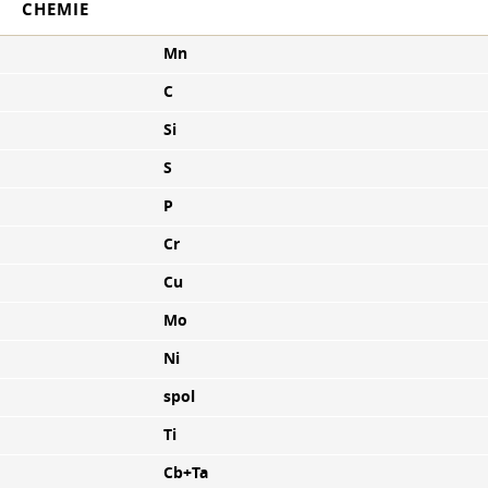
CHEMIE
Mn
C
Si
S
P
Cr
Cu
Mo
Ni
spol
Ti
Cb+Ta