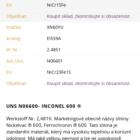
En:
NiCr15Fe
Objednat:
Koupit sklad, zkontrolujte si obsazenost
značka:
XN60YU
analog:
EI559A
W. Nr.:
2.4851
Aisi Uns:
N06601
En:
NiCr23Fe15
Objednat:
Koupit sklad, zkontrolujte si obsazenost
UNS N06600- INCONEL 600 ®
Werkstoff Nr. 2,4816. Marketingové obecné názvy slitiny:
Nickelvac ® 600, Ferrochronin ® 600. Tato slitina je
standardní materiál, který má vysokou tepelnou a korozní
odolnost. Má také velkou pevnost a lze jej uspokojivě