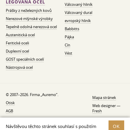
LEGOVANÁ OCEL
Válcovaný hliník
Prášky z neželezných kovů
Válcovaný dural
Nerezové mlýnské výrobky
evropský hliník
Tepelně odolná nerezová ocel
Babbitts
Austenitická ocel
Pájka
Feritické oceli
Cín
Duplexní ocel
Vést
GOST speciálních ocelí
Nástrojová ocel
© 2007–2026. Firma „Auremo”.
Mapa stránek
Otisk
Web designer —
AGB
Fresh
O nás
Návštěvou těchto stránek souhlasí s použitím
OK
Zásady ochrany osobních údajů