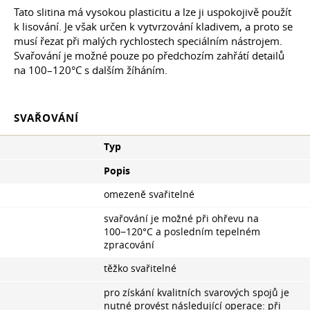
Tato slitina má vysokou plasticitu a lze ji uspokojivě použít
k lisování. Je však určen k vytvrzování kladivem, a proto se
musí řezat při malých rychlostech speciálním nástrojem.
Svařování je možné pouze po předchozím zahřátí detailů
na 100–120°C s dalším žíháním.
SVAŘOVÁNÍ
Typ
Popis
omezeně svařitelné
svařování je možné při ohřevu na
100−120°С a posledním tepelném
zpracování
těžko svařitelné
pro získání kvalitních svarových spojů je
nutné provést následující operace: při