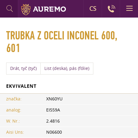
CS
TRUBKA Z OCELI INCONEL 600,
601
Drát, tyč (tyč)
List (deska), pás (fólie)
EKVIVALENT
značka:
XN60YU
analog:
EI559A
W. Nr.:
2.4816
Aisi Uns:
N06600