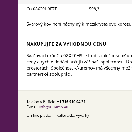
Св-08Х20Н9Г7Т
598,3
Svarový kov není náchylný k mezikrystalové korozi.
NAKUPUJTE ZA VÝHODNOU CENU
Svařovací drát Св-08Х20Н9Г7Т od společnosti «Aur
ceny a rychlé dodání určují tvář naší společnosti. 
prostorách. Společnost «Auremo» má všechny možnos
partnerské spolupráci.
Telefon v Buffalo:
+1 716 910 04 21
E-mail:
info@auremo.eu
On-line platba
Kalkulačka vývalky