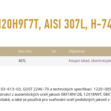
20Н9Г7Т, AISI 307L, Н-7
.
Aisi Uns
En
Objednat
307L
Koupit sklad, zkontrolujt
D 03−613−03, GOST 2246−70 a technických specifikací. 1220−00
nstrukcí z austenitických ocelí jakosti 08X18N12B, 12X18N9T, 08X1
okotlaké, a také se používá pro svařování ocelí podobných jakost