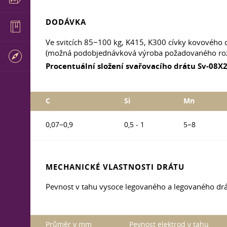
DODÁVKA
Ve svitcích 85−100 kg, K415, K300 cívky kovové
(možná podobjednávková výroba požadovaného ro
Procentuální složení svařovacího drátu Sv-08
C
Si
Mn
0,07−0,9
0,5 - 1
5−8
MECHANICKÉ VLASTNOSTI DRÁTU
Pevnost v tahu vysoce legovaného a legovaného dr
Průměr v mm
Pevnost elektrod v tahu