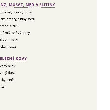
NZ, MOSAZ, MĚĎ A SLITINY
zové mlýnské výrobky
ské bronzy, slitiny mědi
ny mědi a niklu
né mlýnské výrobky
bky z mosazi
pská mosaz
ELEZNÉ KOVY
vaný hliník
vaný dural
ský hliník
tts