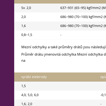
Sv. 2,0
637−931 (65−95) kgf/mm2 (M
2,0
686−980 (70−100) kgf/mm2 (
1,6
686−980 (70−100) kgf/mm2 (
0,8−1,5
-
Mezní odchylky a také průměry drátů jsou následují
Průměr drátu jmenovitá odchylka Mezní odchylka d
na
vyrábí elektrody
opl
1,5
4,0; 5,0; 6,0
-0,
1,6; 2,0
-