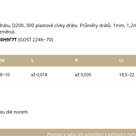
ho drátu, D200, 300 plastové cívky drátu. Průměry drátů: 1m
změru).
Х20Н9Г7Т
(GOST 2246−70)
Ni
S
P
Cr
8−10
až 0,018
až 0,035
18,5−22
átu dle norem.
Pevnost v tahu při přetržení v kgf/mm2 (MPa