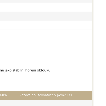
jně jako stabilní hoření oblouku.
, MPa
Rázová houževnatost, v J/cm2 KCU