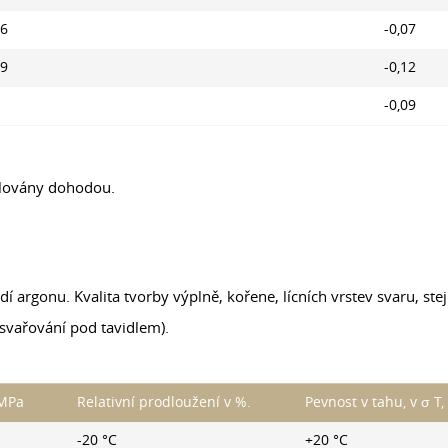
06
-0,07
09
-0,12
-0,09
ulovány dohodou.
í argonu. Kvalita tvorby výplně, kořene, lícních vrstev svaru, ste
svařování pod tavidlem).
 MPa
Relativní prodloužení v %.
Pevnost v tahu, v σ T
-20 °C
+20 °C