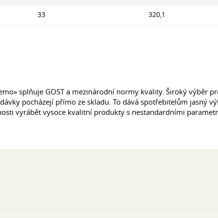
33
320,1
emo» splňuje GOST a mezinárodní normy kvality. Široký výběr 
Dodávky pocházejí přímo ze skladu. To dává spotřebitelům jasný v
ti vyrábět vysoce kvalitní produkty s nestandardními parametry