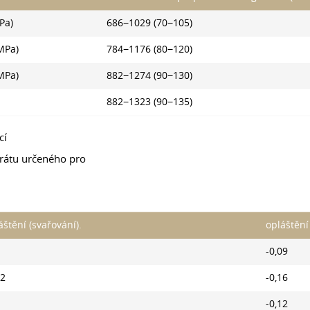
Pa)
686−1029 (70−105)
MPa)
784−1176 (80−120)
MPa)
882−1274 (90−130)
882−1323 (90−135)
cí
rátu určeného pro
áštění (svařování).
opláštění
-0,09
12
-0,16
-0,12