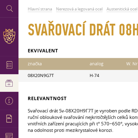
Hlavní strana
Nerezová a legovaná ocel
Austenitická ocel
SVAŘOVACÍ DRÁT 08H
EKVIVALENT
značka
analog
W. Nr
08X20N9G7T
H-74
RELEVANTNOST
Svařovací drát Sv-08Х20Н9Г7Т je vyroben podle R
ruční obloukové svařování nejkritičtějších celků ko
vnitřních zařízení pracujících při t° 570−650°, vys
na odolnost proti mezikrystalové korozi.