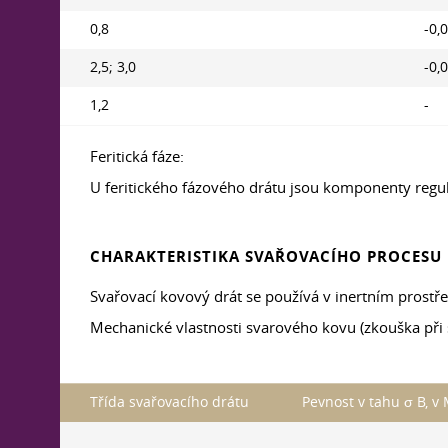
0,8
-0,
2,5; 3,0
-0,
1,2
-
Feritická fáze:
U feritického fázového drátu jsou komponenty reg
CHARAKTERISTIKA SVAŘOVACÍHO PROCESU
Svařovací kovový drát se používá v inertním prostřed
Mechanické vlastnosti svarového kovu (zkouška při 
Třída svařovacího drátu
Pevnost v tahu σ B, v