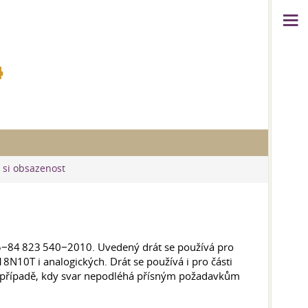
4
e si obsazenost
5−84 823 540−2010. Uvedený drát se používá pro
8N10T i analogických. Drát se používá i pro části
í v případě, kdy svar nepodléhá přísným požadavkům