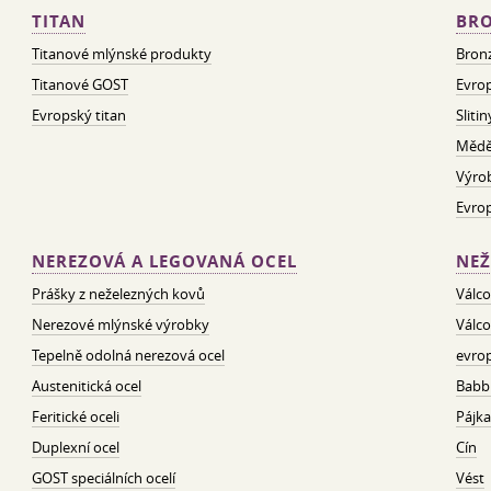
TITAN
BRO
Titanové mlýnské produkty
Bron
Titanové GOST
Evrop
Evropský titan
Sliti
Mědě
Výro
Evro
NEREZOVÁ A LEGOVANÁ OCEL
NEŽ
Prášky z neželezných kovů
Válco
Nerezové mlýnské výrobky
Válco
Tepelně odolná nerezová ocel
evrop
Austenitická ocel
Babbi
Feritické oceli
Pájka
Duplexní ocel
Cín
GOST speciálních ocelí
Vést