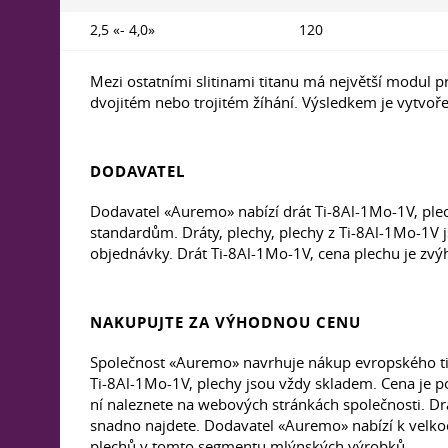
2,5 «- 4,0»
120
Mezi ostatními slitinami titanu má největší modul pru
dvojitém nebo trojitém žíhání. Výsledkem je vytvořen
DODAVATEL
Dodavatel «Auremo» nabízí drát Ti-8Al-1Mo-1V, ple
standardům. Dráty, plechy, plechy z Ti-8Al-1Mo-1V 
objednávky. Drát Ti-8Al-1Mo-1V, cena plechu je zv
NAKUPUJTE ZA VÝHODNOU CENU
Společnost «Auremo» navrhuje nákup evropského ti
Ti-8Al-1Mo-1V, plechy jsou vždy skladem. Cena je p
ní naleznete na webových stránkách společnosti. D
snadno najdete. Dodavatel «Auremo» nabízí k velko
plechů v tomto segmentu mlýnských výrobků.