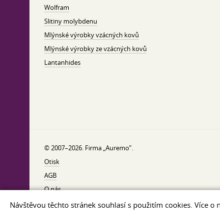
Wolfram
Slitiny molybdenu
Mlýnské výrobky vzácných kovů
Mlýnské výrobky ze vzácných kovů
Lantanhides
© 2007–2026. Firma „Auremo”.
Otisk
AGB
O nás
Zásady ochrany osobních údajů
Návštěvou těchto stránek souhlasí s použitím cookies. Více o 