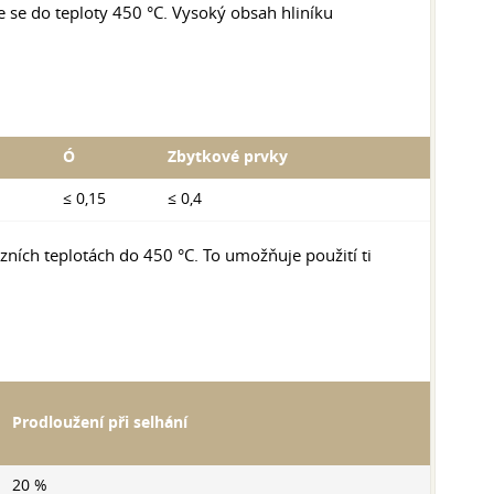
uje se do teploty 450 °C. Vysoký obsah hliníku
Ó
Zbytkové prvky
≤ 0,15
≤ 0,4
ozních teplotách do 450 °C. To umožňuje použití ti
Prodloužení při selhání
20 %