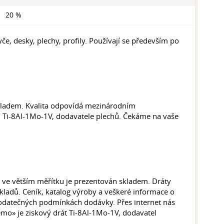
20 %
yče, desky, plechy, profily. Používají se především po
skladem. Kvalita odpovídá mezinárodním
tu Ti-8Al-1Mo-1V, dodavatele plechů. Čekáme na vaše
ve větším měřítku je prezentován skladem. Dráty
kladů. Ceník, katalog výroby a veškeré informace o
dodatečných podmínkách dodávky. Přes internet nás
mo» je ziskový drát Ti-8Al-1Mo-1V, dodavatel