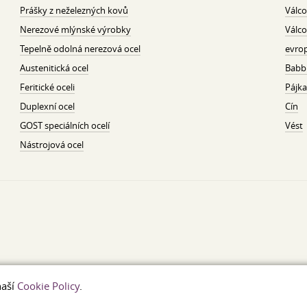
Prášky z neželezných kovů
Válco
Nerezové mlýnské výrobky
Válco
Tepelně odolná nerezová ocel
evrop
Austenitická ocel
Babbi
Feritické oceli
Pájka
Duplexní ocel
Cín
GOST speciálních ocelí
Vést
Nástrojová ocel
naší
Cookie Policy
.