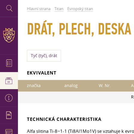
Hlavní strana
Titan
Evropský titan
DRÁT, PLECH, DESKA
Tyč (tyč), drát
EKVIVALENT
značka
analog
W. Nr.
A
R
TECHNICKÁ CHARAKTERISTIKA
Alfa slitina Ti-8−1-1 (Ti8Al1Mo1V) se vztahuje k ev