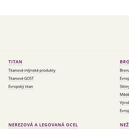
TITAN
BRO
Titanové mlýnské produkty
Bron
Titanové GOST
Evrop
Evropský titan
Sliti
Mědě
Výro
Evro
NEREZOVÁ A LEGOVANÁ OCEL
NEŽ