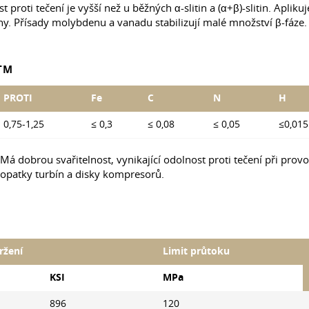
t proti tečení je vyšší než u běžných α-slitin a (α+β)-slitin. Aplik
iny. Přísady molybdenu a vanadu stabilizují malé množství β-fáze.
TM
PROTI
Fe
C
N
H
0,75-1,25
≤ 0,3
≤ 0,08
≤ 0,05
≤0,015
 Má dobrou svařitelnost, vynikající odolnost proti tečení při prov
opatky turbín a disky kompresorů.
ržení
Limit průtoku
KSI
MPa
896
120