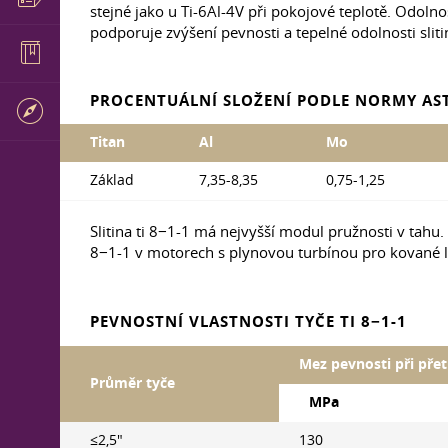
stejné jako u Ti-6Al-4V při pokojové teplotě. Odolnos
podporuje zvýšení pevnosti a tepelné odolnosti slit
PROCENTUÁLNÍ SLOŽENÍ PODLE NORMY AS
Titan
Al
Mo
Základ
7,35-8,35
0,75-1,25
Slitina ti 8−1-1 má nejvyšší modul pružnosti v tahu.
8−1-1 v motorech s plynovou turbínou pro kované l
PEVNOSTNÍ VLASTNOSTI TYČE TI 8−1-1
Mez pevnosti při přet
Průměr tyče
MPa
≤2,5″
130