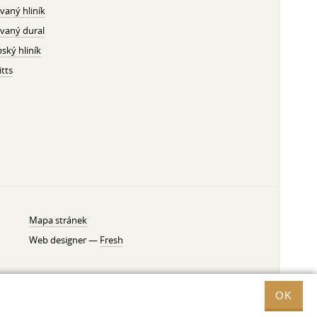
vaný hliník
vaný dural
ský hliník
tts
Mapa stránek
Web designer —
Fresh
OK