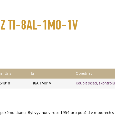
 Z TI-8AL-1MO-1V
isi Uns
En
Objednat
54810
Ti8Al1Mo1V
Koupit sklad, zkontrolu
ropskému titanu. Byl vyvinut v roce 1954 pro použití v motorech s