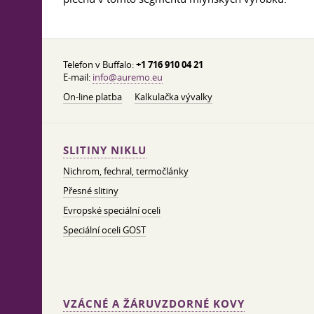
Telefon v Buffalo:
+1 716 910 04 21
E-mail:
info@auremo.eu
On-line platba
Kalkulačka vývalky
SLITINY NIKLU
Nichrom, fechral, termočlánky
Přesné slitiny
Evropské speciální oceli
Speciální oceli GOST
VZÁCNÉ A ŽÁRUVZDORNÉ KOVY