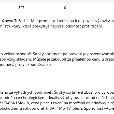
827
110
žnosti Ti-8−1-1. Mill-produkty, které jsou k dispozici: výkovky, t
í struktury, která poskytuje nejvyšší odolnost proti tečení.
ch velkoobchodně. Široký sortiment polotovarů je prezentován 
jsou vždy skladem. Můžete je zakoupit za přijatelnou cenu u drá
ýhodněná pro velkoodběratele.
tanu za výhodných podmínek. Široký sortiment zboží pro výrobu 
odmíněna technologickými detaily výroby bez zahrnutí dalších ná
rát Ti-8Al-1Mo-1V, cena plechu závisí na množství objednávky a 
obchodnímu nákupu drát Ti-8Al-1Mo-1V, plech. Společnost «Aure