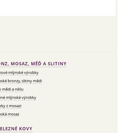
NZ, MOSAZ, MĚĎ A SLITINY
zové mlýnské výrobky
ské bronzy, slitiny mědi
ny mědi a niklu
né mlýnské výrobky
bky z mosazi
pská mosaz
ELEZNÉ KOVY