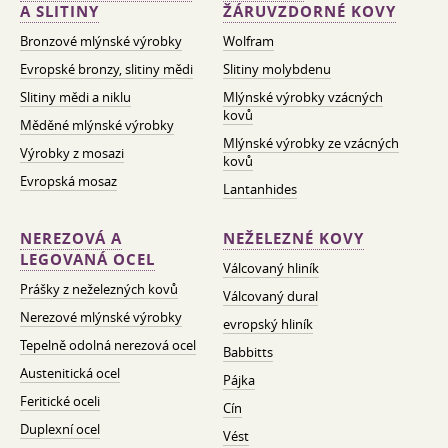
A SLITINY
ŽÁRUVZDORNÉ KOVY
Bronzové mlýnské výrobky
Wolfram
Evropské bronzy, slitiny mědi
Slitiny molybdenu
Slitiny mědi a niklu
Mlýnské výrobky vzácných
kovů
Měděné mlýnské výrobky
Mlýnské výrobky ze vzácných
Výrobky z mosazi
kovů
Evropská mosaz
Lantanhides
NEREZOVÁ A
NEŽELEZNÉ KOVY
LEGOVANÁ OCEL
Válcovaný hliník
Prášky z neželezných kovů
Válcovaný dural
Nerezové mlýnské výrobky
evropský hliník
Tepelně odolná nerezová ocel
Babbitts
Austenitická ocel
Pájka
Feritické oceli
Cín
Duplexní ocel
Vést