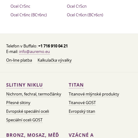
Ocel Ст5пс
Ocel Ст5сп
Ocel Ст6пс (ВСт6пс)
Ocel Ст6сп (ВСт6сп)
Telefon v Buffalo:
+1 716 910 04 21
E-mail:
info@auremo.eu
On-line platba
Kalkulačka vývalky
SLITINY NIKLU
TITAN
Nichrom, fechral, termočlánky
Titanové mlýnské produkty
Přesné slitiny
Titanové GOST
Evropské speciální oceli
Evropský titan
Speciální oceli GOST
BRONZ, MOSAZ, MĚĎ
VZÁCNÉ A