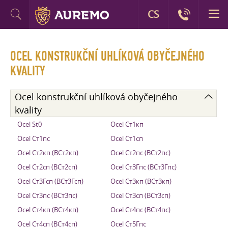
CS
OCEL KONSTRUKČNÍ UHLÍKOVÁ OBYČEJNÉHO
KVALITY
Ocel konstrukční uhlíková obyčejného
kvality
Ocel St0
Ocel Ст1кп
Ocel Ст1пс
Ocel Ст1сп
Ocel Ст2кп (ВСт2кп)
Ocel Ст2пс (ВСт2пс)
Ocel Ст2сп (ВСт2сп)
Ocel Ст3Гпс (ВСт3Гпс)
Ocel Ст3Гсп (ВСт3Гсп)
Ocel Ст3кп (ВСт3кп)
Ocel Ст3пс (ВСт3пс)
Ocel Ст3сп (ВСт3сп)
Ocel Ст4кп (ВСт4кп)
Ocel Ст4пс (ВСт4пс)
Ocel Ст4сп (ВСт4сп)
Ocel Ст5Гпс