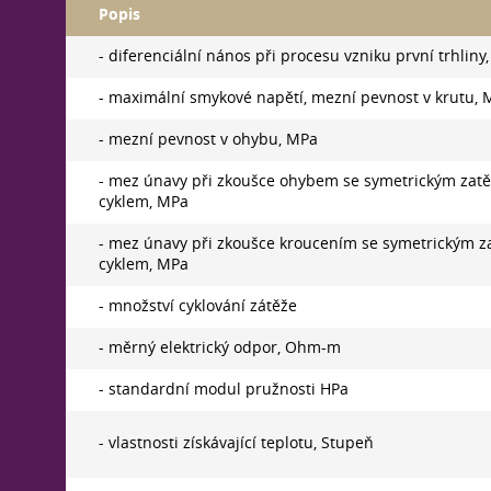
Popis
- diferenciální nános při procesu vzniku první trhliny
- maximální smykové napětí, mezní pevnost v krutu, 
- mezní pevnost v ohybu, MPa
- mez únavy při zkoušce ohybem se symetrickým zat
cyklem, MPa
- mez únavy při zkoušce kroucením se symetrickým z
cyklem, MPa
- množství cyklování zátěže
- měrný elektrický odpor, Ohm-m
- standardní modul pružnosti HPa
- vlastnosti získávající teplotu, Stupeň