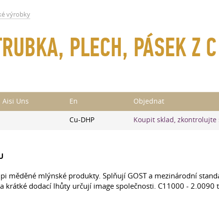
é výrobky
TRUBKA, PLECH, PÁSEK Z C
Aisi Uns
En
Objednat
Cu-DHP
Koupit sklad, zkontrolujte
U
i měděné mlýnské produkty. Splňují GOST a mezinárodní standar
krátké dodací lhůty určují image společnosti. C11000 - 2.0090 ty