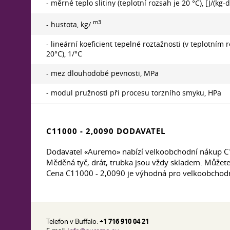
- měrné teplo slitiny (teplotní rozsah je 20 °С), [J/(kg-
m3
- hustota, kg/
- lineární koeficient tepelné roztažnosti (v teplotním
20°С), 1/°С
- mez dlouhodobé pevnosti, MPa
- modul pružnosti při procesu torzního smyku, HPa
C11000 - 2,0090 DODAVATEL
Dodavatel «Auremo» nabízí velkoobchodní nákup C11
Měděná tyč, drát, trubka jsou vždy skladem. Můžete
Cena C11000 - 2,0090 je výhodná pro velkoobchodní
Telefon v Buffalo:
+1 716 910 04 21