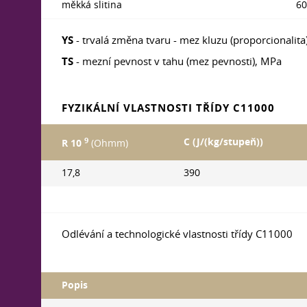
měkká slitina
60
YS
- trvalá změna tvaru - mez kluzu (proporcionalita
TS
- mezní pevnost v tahu (mez pevnosti), MPa
FYZIKÁLNÍ VLASTNOSTI TŘÍDY C11000
9
C (J/(kg/stupeň))
R 10
(Ohmm)
17,8
390
Odlévání a technologické vlastnosti třídy C11000
Popis