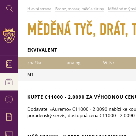
Hlavní strana
Bronz, mosaz, měď a slitiny
Měděné mlýnsk
MĚDĚNÁ TYČ, DRÁT, 
EKVIVALENT
značka
analog
W. Nr.
M1
KUPTE C11000 - 2,0090 ZA VÝHODNOU CEN
Dodavatel «Auremo» C11000 - 2.0090 nabízí ke koup
poradenský servis, dostupná cena C11000 - 2.0090 a 