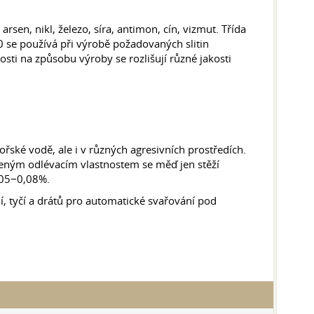
en, nikl, železo, síra, antimon, cín, vizmut. Třída
0 se používá při výrobě požadovaných slitin
losti na způsobu výroby se rozlišují různé jakosti
ské vodě, ale i v různých agresivních prostředích.
ezeným odlévacím vlastnostem se měď jen stěží
0,05−0,08%.
í, tyčí a drátů pro automatické svařování pod