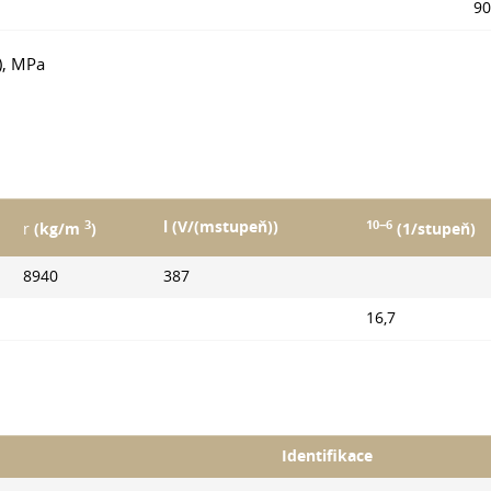
90
), MPa
3
10−6
l (V/(mstupeň))
r
(kg/m
)
(1/stupeň)
8940
387
16,7
Identifikace