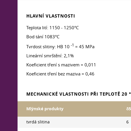
HLAVNÍ VLASTNOSTI
Teplota lití: 1150 - 1250°C
Bod tání 1083°C
-1
Tvrdost slitiny: HB 10
= 45 MPа
Lineární smrštění: 2,1%
Koeficient tření s mazivem = 0,011
Koeficient tření bez maziva = 0,46
MECHANICKÉ VLASTNOSTI PŘI TEPLOTĚ 20 °
Mlýnské produkty
δ5
tvrdá slitina
6