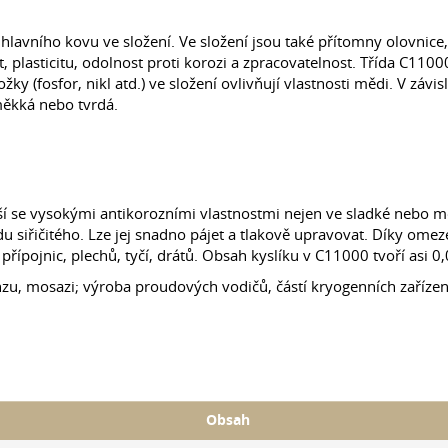
vního kovu ve složení. Ve složení jsou také přítomny olovnice, ars
plasticitu, odolnost proti korozi a zpracovatelnost. Třída C1100
ky (fosfor, nikl atd.) ve složení ovlivňují vlastnosti mědi. V závis
měkká nebo tvrdá.
í se vysokými antikorozními vlastnostmi nejen ve sladké nebo moř
u siřičitého. Lze jej snadno pájet a tlakově upravovat. Díky om
přípojnic, plechů, tyčí, drátů. Obsah kyslíku v C11000 tvoří asi 
zu, mosazi; výroba proudových vodičů, částí kryogenních zařízen
Obsah