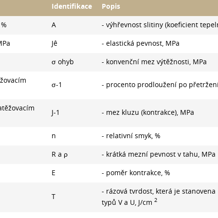
Identifikace
Popis
, %
A
- výhřevnost slitiny (koeficient tepel
MPa
Jê
- elastická pevnost, MPa
σ ohyb
- konvenční mez výtěžnosti, MPa
ěžovacím
σ-1
- procento prodloužení po přetržen
atěžovacím
J-1
- mez kluzu (kontrakce), MPa
n
- relativní smyk, %
R a ρ
- krátká mezní pevnost v tahu, MPa
E
- poměr kontrakce, %
- rázová tvrdost, která je stanovena
T
2
typů V a U, J/cm