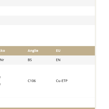
cko
Anglie
EU
WNr
BS
EN
U
C106
Cu-ETP
U