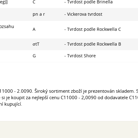
deg)]
C
- Tvrdost podle Brinella
pn a r
- Vickerova tvrdost
 rozsahu
A
- Tvrdost podle Rockwella C
σtТ
- Tvrdost podle Rockwella B
G
- Tvrdost Shore
000 - 2.0090. Široký sortiment zboží je prezentován skladem. S
 si je koupit za nejlepší cenu C11000 - 2,0090 od dodavatele C11
 kupující.