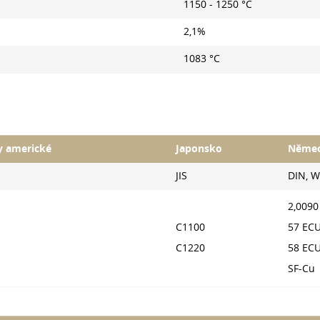
1150 - 1250 °C
2,1%
1083 °C
y americké
Japonsko
Něme
JIS
DIN, 
2,0090
C1100
57 EC
C1220
58 EC
SF-Cu