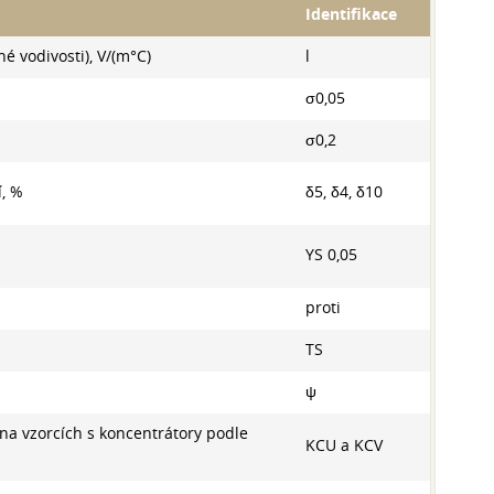
Identifikace
né vodivosti), V/(m°С)
l
σ0,05
σ0,2
í, %
δ5, δ4, δ10
YS 0,05
proti
TS
ψ
 na vzorcích s koncentrátory podle
KCU a KCV