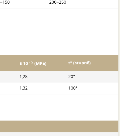
−150
200−250
- 5
t° (stupně)
E 10
(MPa)
1,28
20°
1,32
100°