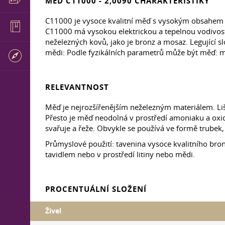
MĚĎ C11000 - 2,0090 CHARAKTERISTIKY
C11000 je vysoce kvalitní měď s vysokým obsahem hla
C11000 má vysokou elektrickou a tepelnou vodivost, 
neželezných kovů, jako je bronz a mosaz. Legující slož
mědi: Podle fyzikálních parametrů může být měď: 
RELEVANTNOST
Měď je nejrozšířenějším neželezným materiálem. Liš
Přesto je měď neodolná v prostředí amoniaku a oxid
svařuje a řeže. Obvykle se používá ve formě trubek, 
Průmyslové použití: tavenina vysoce kvalitního bron
tavidlem nebo v prostředí litiny nebo mědi.
PROCENTUÁLNÍ SLOŽENÍ
Živel