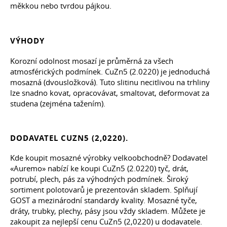
měkkou nebo tvrdou pájkou.
VÝHODY
Korozní odolnost mosazí je průměrná za všech
atmosférických podmínek. CuZn5 (2.0220) je jednoduchá
mosazná (dvousložková). Tuto slitinu necitlivou na trhliny
lze snadno kovat, opracovávat, smaltovat, deformovat za
studena (zejména tažením).
DODAVATEL CUZN5 (2,0220).
Kde koupit mosazné výrobky velkoobchodně? Dodavatel
«Auremo» nabízí ke koupi CuZn5 (2.0220) tyč, drát,
potrubí, plech, pás za výhodných podmínek. Široký
sortiment polotovarů je prezentován skladem. Splňují
GOST a mezinárodní standardy kvality. Mosazné tyče,
dráty, trubky, plechy, pásy jsou vždy skladem. Můžete je
zakoupit za nejlepší cenu CuZn5 (2,0220) u dodavatele.