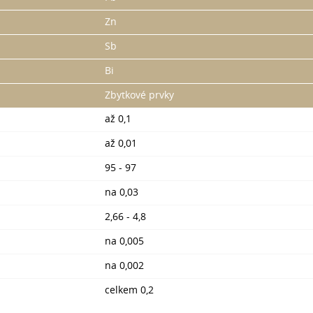
Zn
Sb
Bi
Zbytkové prvky
až 0,1
až 0,01
95 - 97
na 0,03
2,66 - 4,8
na 0,005
na 0,002
celkem 0,2