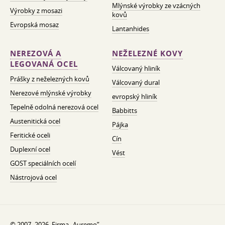
Mlýnské výrobky ze vzácných
Výrobky z mosazi
kovů
Evropská mosaz
Lantanhides
NEREZOVÁ A
NEŽELEZNÉ KOVY
LEGOVANÁ OCEL
Válcovaný hliník
Prášky z neželezných kovů
Válcovaný dural
Nerezové mlýnské výrobky
evropský hliník
Tepelně odolná nerezová ocel
Babbitts
Austenitická ocel
Pájka
Feritické oceli
Cín
Duplexní ocel
Vést
GOST speciálních ocelí
Nástrojová ocel
© 2007–2026. Firma „Auremo”.