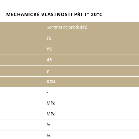
MECHANICKÉ VLASTNOSTI PŘI T° 20°С
Sortiment produktů
TS
YS
d5
y
KCU
-
MPa
MPa
%
%