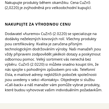
Nakupujte produkty během okamžiku. Cena CuZn5
(2,0220) je zvýhodněná pro velkoobchodní kupující.
NAKUPUJTE ZA VÝHODNOU CENU
Dodavatel «Auremo» CuZn5 (2.0220) se specializuje na
dodávky neželezných kovových rolí. Všechny produkty
jsou certifikovány. Kvalita je zaručena přísným
technologickým dodržováním výroby. Naši manažeři jsou
vždy připraveni zodpovědět jakékoli dotazy a poskytnout
odbornou pomoc. Velký sortiment vás nenechá bez
výběru. CuZn5 (2.0220) si můžete snadno koupit tím, že
nás spojíte s pohodlným způsobem pro vás. Telefonní
čísla, e-mailové adresy nejbližších poboček společnosti
jsou uvedeny v sekci «Kontakty». Objednejte si službu
«Call-back» a náš manažer vám pomůže vybrat produkty,
které budou vyhovovat vašim individuálním požadavkům.