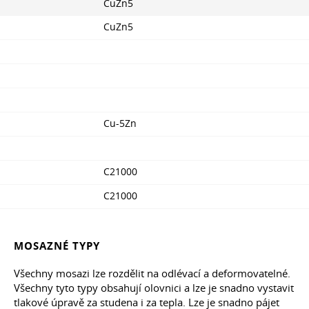
CuZn5
CuZn5
Cu-5Zn
C21000
C21000
MOSAZNÉ TYPY
Všechny mosazi lze rozdělit na odlévací a deformovatelné.
Všechny tyto typy obsahují olovnici a lze je snadno vystavit
tlakové úpravě za studena i za tepla. Lze je snadno pájet