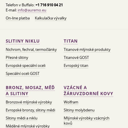
Telefon v Buffalo:
+1 716 910 04 21
E-mail:
info@auremo.eu
On-line platba
Kalkulačka vývalky
SLITINY NIKLU
TITAN
Nichrom, fechral, termočlánky
Titanové mlýnské produkty
Přesné slitiny
Titanové GOST
Evropské speciální oceli
Evropský titan
Speciální oceli GOST
BRONZ, MOSAZ, MĚĎ
VZÁCNÉ A
A SLITINY
ŽÁRUVZDORNÉ KOVY
Bronzové mlýnské výrobky
Wolfram
Evropské bronzy, slitiny mědi
Slitiny molybdenu
Slitiny mědi a niklu
Mlýnské výrobky vzácných
kovů
Měděné mlýnské výrobky