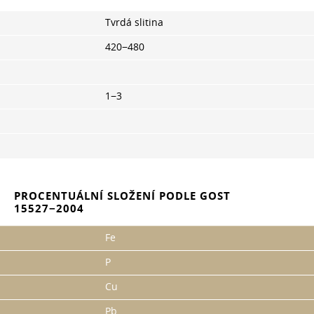
Tvrdá slitina
420−480
1−3
PROCENTUÁLNÍ SLOŽENÍ PODLE GOST
15527−2004
Fe
P
Cu
Pb