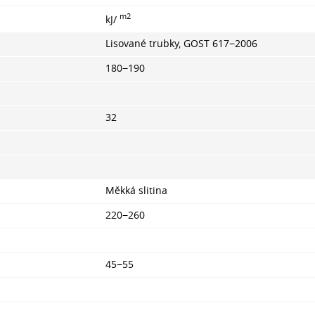
m2
kJ/
Lisované trubky, GOST 617−2006
180−190
32
Měkká slitina
220−260
45−55