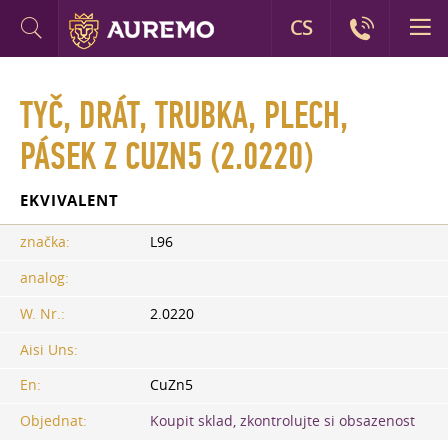
CS
TYČ, DRÁT, TRUBKA, PLECH,
PÁSEK Z CUZN5 (2.0220)
EKVIVALENT
značka:
L96
analog:
W. Nr.:
2.0220
Aisi Uns:
En:
CuZn5
Objednat:
Koupit sklad, zkontrolujte si obsazenost