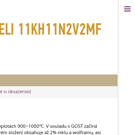
OCELI 11KH11N2V2MF
te si obsazenost
eplotách 900−1000°C. V souladu s GOST začíná
vém složení obsahuje až 2% niklu a wolframu, asi