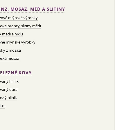
NZ, MOSAZ, MĚĎ A SLITINY
zové mlýnské výrobky
ské bronzy, slitiny mědi
ny mědi a niklu
né mlýnské výrobky
bky z mosazi
pská mosaz
ELEZNÉ KOVY
vaný hliník
vaný dural
ský hliník
tts