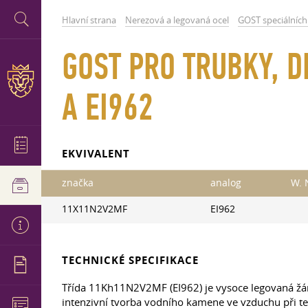
Hlavní strana
Nerezová a legovaná ocel
GOST speciálních 
GOST PRO TRUBKY, D
A EI962
EKVIVALENT
značka
analog
W. 
11X11N2V2MF
EI962
TECHNICKÉ SPECIFIKACE
Třída 11Kh11N2V2MF (EI962) je vysoce legovaná žá
intenzivní tvorba vodního kamene ve vzduchu při te