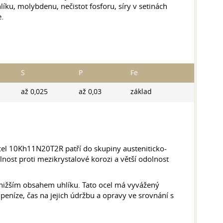
, molybdenu, nečistot fosforu, síry v setinách
e.
S
P
Fe
až 0,025
až 0,03
základ
cel 10Kh11N20T2R patří do skupiny austeniticko-
lnost proti mezikrystalové korozi a větší odolnost
 nižším obsahem uhlíku. Tato ocel má vyvážený
 peníze, čas na jejich údržbu a opravy ve srovnání s