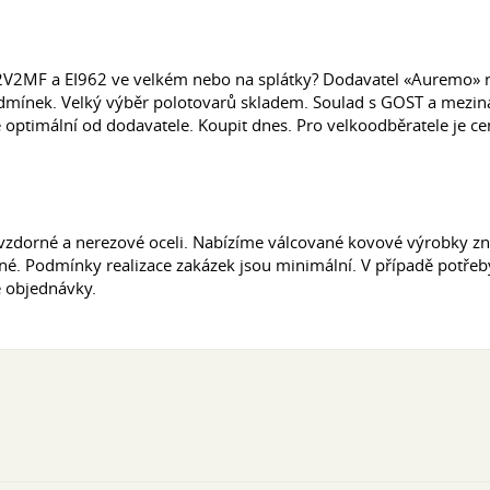
N2V2MF a EI962 ve velkém nebo na splátky? Dodavatel «Auremo» na
nek. Velký výběr polotovarů skladem. Soulad s GOST a mezináro
 optimální od dodavatele. Koupit dnes. Pro velkoodběratele je c
ruvzdorné a nerezové oceli. Nabízíme válcované kovové výrobky
né. Podmínky realizace zakázek jsou minimální. V případě potře
 objednávky.