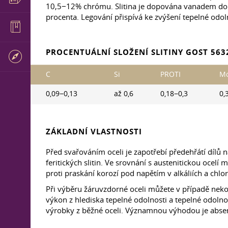
10,5−12% chrómu. Slitina je dopována vanadem do 
procenta. Legování přispívá ke zvýšení tepelné odolno
PROCENTUÁLNÍ SLOŽENÍ SLITINY GOST 563
C
Si
PROTI
M
0,09−0,13
až 0,6
0,18−0,3
0,
ZÁKLADNÍ VLASTNOSTI
Před svařováním oceli je zapotřebí předehřátí díl
feritických slitin. Ve srovnání s austenitickou ocel
proti praskání korozí pod napětím v alkáliích a chlo
Při výběru žáruvzdorné oceli můžete v případě nek
výkon z hlediska tepelné odolnosti a tepelné odolnos
výrobky z běžné oceli. Významnou výhodou je abse