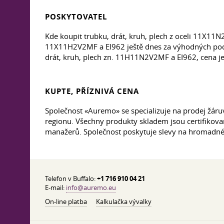
POSKYTOVATEL
Kde koupit trubku, drát, kruh, plech z oceli 11X11
11X11H2V2MF a EI962 ještě dnes za výhodných podmí
drát, kruh, plech zn. 11H11N2V2MF a EI962, cena je
KUPTE, PŘÍZNIVÁ CENA
Společnost «Auremo» se specializuje na prodej žá
regionu. Všechny produkty skladem jsou certifikova
manažerů. Společnost poskytuje slevy na hromadné
Telefon v Buffalo:
+1 716 910 04 21
E-mail:
info@auremo.eu
On-line platba
Kalkulačka vývalky