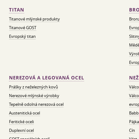
TITAN
BRO
Titanové mlýnské produkty
Bron
Titanové GOST
Evrop
Evropský titan
Sliti
Mědě
Výro
Evro
NEREZOVÁ A LEGOVANÁ OCEL
NEŽ
Prášky z neželezných kovů
Válco
Nerezové mlýnské výrobky
Válco
Tepelně odolná nerezová ocel
evrop
Austenitická ocel
Babbi
Feritické oceli
Pájka
Duplexní ocel
Cín