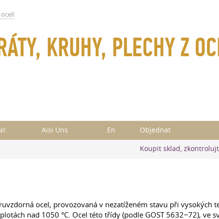
ocelí
RÁTY, KRUHY, PLECHY Z 
Nr.
Aisi Uns
En
Objednat
Koupit sklad, zkontroluj
ruvzdorná ocel, provozovaná v nezatíženém stavu při vysokých t
plotách nad 1050 °C. Ocel této třídy (podle GOST 5632−72), ve s