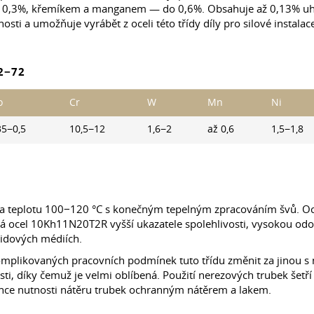
0,3%, křemíkem a manganem — do 0,6%. Obsahuje až 0,13% uhlíku
sti a umožňuje vyrábět z oceli této třídy díly pro silové instalac
2−72
o
Cr
W
Mn
Ni
35−0,5
10,5−12
1,6−2
až 0,6
1,5−1,8
ů na teplotu 100−120 °C s konečným tepelným zpracováním švů. O
í má ocel 10Kh11N20T2R vyšší ukazatele spolehlivosti, vysokou odo
ridových médiích.
omplikovaných pracovních podmínek tuto třídu změnit za jinou s
ti, díky čemuž je velmi oblíbená. Použití nerezových trubek šetří
nce nutnosti nátěru trubek ochranným nátěrem a lakem.