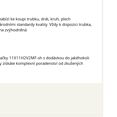
bízí ke koupi trubku, drát, kruh, plech
dními standardy kvality. Vždy k dispozici trubka,
ena zvýhodněná.
 značky 11X11H2V2MF-sh s dodávkou do jakéhokoli
by získáte komplexní poradenství od zkušených