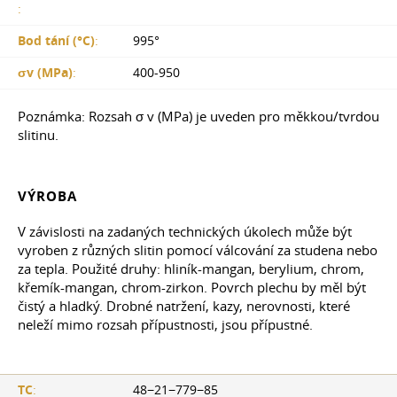
:
Bod tání (°С)
:
995°
σv (MPa)
:
400-950
Poznámka: Rozsah σ v (MPa) je uveden pro měkkou/tvrdou
slitinu.
VÝROBA
V závislosti na zadaných technických úkolech může být
vyroben z různých slitin pomocí válcování za studena nebo
za tepla. Použité druhy: hliník-mangan, berylium, chrom,
křemík-mangan, chrom-zirkon. Povrch plechu by měl být
čistý a hladký. Drobné natržení, kazy, nerovnosti, které
neleží mimo rozsah přípustnosti, jsou přípustné.
TC
:
48−21−779−85