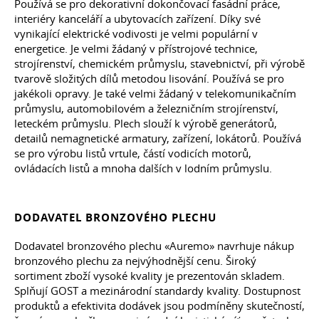
Používá se pro dekorativní dokončovací fasádní práce,
interiéry kanceláří a ubytovacích zařízení. Díky své
vynikající elektrické vodivosti je velmi populární v
energetice. Je velmi žádaný v přístrojové technice,
strojírenství, chemickém průmyslu, stavebnictví, při výrobě
tvarově složitých dílů metodou lisování. Používá se pro
jakékoli opravy. Je také velmi žádaný v telekomunikačním
průmyslu, automobilovém a železničním strojírenství,
leteckém průmyslu. Plech slouží k výrobě generátorů,
detailů nemagnetické armatury, zařízení, lokátorů. Používá
se pro výrobu listů vrtule, částí vodicích motorů,
ovládacích listů a mnoha dalších v lodním průmyslu.
DODAVATEL BRONZOVÉHO PLECHU
Dodavatel bronzového plechu «Auremo» navrhuje nákup
bronzového plechu za nejvýhodnější cenu. Široký
sortiment zboží vysoké kvality je prezentován skladem.
Splňují GOST a mezinárodní standardy kvality. Dostupnost
produktů a efektivita dodávek jsou podmíněny skutečností,