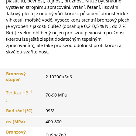
plasticitu, pevnost, kujnost, pružnost. Může být snadno
vystaven strojnímu zpracování: vrtání, řezání, lisování.
Takový plech je odolný vůči korozi, působení atmosférické
vlhkosti, mořské vodě. Vysoce konzistentní bronzový plech
je vyroben z jakosti CuBe2 (obsahuje 0,2-0,5 % Ni, do 2 %
Be). Je velmi oblíbený nejen pro svou pevnost a pružnost
(kterou lze ještě zlepšit dodatečným tepelným
zpracováním), ale také pro svou odolnost proti korozi a
skvělou svařitelnost.
Bronzový
2.1020CuSn6
stupeň
:
-1
Tvrdost HB
70-90 MPa
:
Bod tání (°С)
:
995°
σv (MPa)
:
400-800
Bronzový
CuSn4Zn3