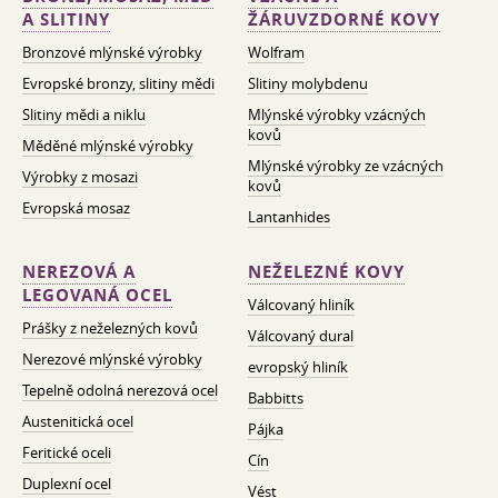
A SLITINY
ŽÁRUVZDORNÉ KOVY
Bronzové mlýnské výrobky
Wolfram
Evropské bronzy, slitiny mědi
Slitiny molybdenu
Slitiny mědi a niklu
Mlýnské výrobky vzácných
kovů
Měděné mlýnské výrobky
Mlýnské výrobky ze vzácných
Výrobky z mosazi
kovů
Evropská mosaz
Lantanhides
NEREZOVÁ A
NEŽELEZNÉ KOVY
LEGOVANÁ OCEL
Válcovaný hliník
Prášky z neželezných kovů
Válcovaný dural
Nerezové mlýnské výrobky
evropský hliník
Tepelně odolná nerezová ocel
Babbitts
Austenitická ocel
Pájka
Feritické oceli
Cín
Duplexní ocel
Vést