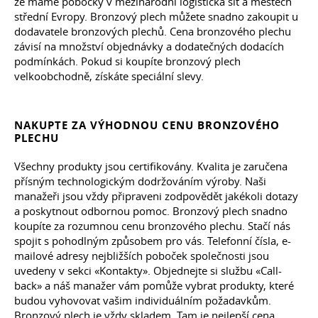
že máme pobočky v mezinárodní logistická síť a městech
střední Evropy. Bronzový plech můžete snadno zakoupit u
dodavatele bronzových plechů. Cena bronzového plechu
závisí na množství objednávky a dodatečných dodacích
podmínkách. Pokud si koupíte bronzový plech
velkoobchodně, získáte speciální slevy.
NAKUPTE ZA VÝHODNOU CENU BRONZOVÉHO
PLECHU
Všechny produkty jsou certifikovány. Kvalita je zaručena
přísným technologickým dodržováním výroby. Naši
manažeři jsou vždy připraveni zodpovědět jakékoli dotazy
a poskytnout odbornou pomoc. Bronzový plech snadno
koupíte za rozumnou cenu bronzového plechu. Stačí nás
spojit s pohodlným způsobem pro vás. Telefonní čísla, e-
mailové adresy nejbližších poboček společnosti jsou
uvedeny v sekci «Kontakty». Objednejte si službu «Call-
back» a náš manažer vám pomůže vybrat produkty, které
budou vyhovovat vašim individuálním požadavkům.
Bronzový plech je vždy skladem. Tam je nejlepší cena