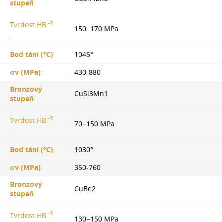
stupeň
:
-1
Tvrdost HB
150−170 MPa
:
Bod tání (°С)
:
1045°
σv (MPa)
:
430-880
Bronzový
CuSi3Mn1
stupeň
:
-1
Tvrdost HB
70−150 MPa
:
Bod tání (°С)
:
1030°
σv (MPa)
:
350-760
Bronzový
CuBe2
stupeň
:
-1
Tvrdost HB
130−150 MPa