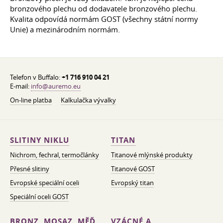
bronzového plechu od dodavatele bronzového plechu.
Kvalita odpovídá normám GOST (všechny státní normy
Unie) a mezinárodním normám.
Telefon v Buffalo:
+1 716 910 04 21
E-mail:
info@auremo.eu
On-line platba
Kalkulačka vývalky
SLITINY NIKLU
TITAN
Nichrom, fechral, termočlánky
Titanové mlýnské produkty
Přesné slitiny
Titanové GOST
Evropské speciální oceli
Evropský titan
Speciální oceli GOST
BRONZ, MOSAZ, MĚĎ
VZÁCNÉ A