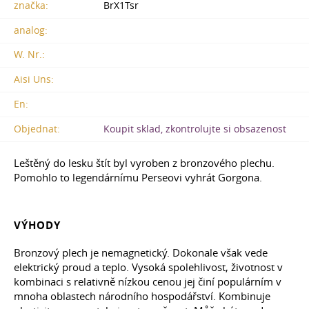
značka:
BrX1Tsr
analog:
W. Nr.:
Aisi Uns:
En:
Objednat:
Koupit sklad, zkontrolujte si obsazenost
Leštěný do lesku štít byl vyroben z bronzového plechu.
Pomohlo to legendárnímu Perseovi vyhrát Gorgona.
VÝHODY
Bronzový plech je nemagnetický. Dokonale však vede
elektrický proud a teplo. Vysoká spolehlivost, životnost v
kombinaci s relativně nízkou cenou jej činí populárním v
mnoha oblastech národního hospodářství. Kombinuje