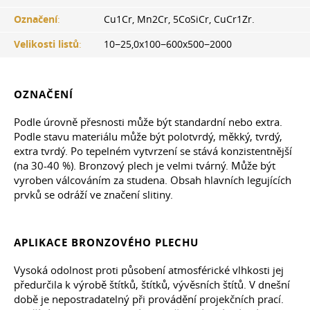
Označení
:
Cu1Cr, Mn2Cr, 5CoSiCr, CuCr1Zr.
Velikosti listů
:
10−25,0x100−600x500−2000
OZNAČENÍ
Podle úrovně přesnosti může být standardní nebo extra.
Podle stavu materiálu může být polotvrdý, měkký, tvrdý,
extra tvrdý. Po tepelném vytvrzení se stává konzistentnější
(na 30-40 %). Bronzový plech je velmi tvárný. Může být
vyroben válcováním za studena. Obsah hlavních legujících
prvků se odráží ve značení slitiny.
APLIKACE BRONZOVÉHO PLECHU
Vysoká odolnost proti působení atmosférické vlhkosti jej
předurčila k výrobě štítků, štítků, vývěsních štítů. V dnešní
době je nepostradatelný při provádění projekčních prací.