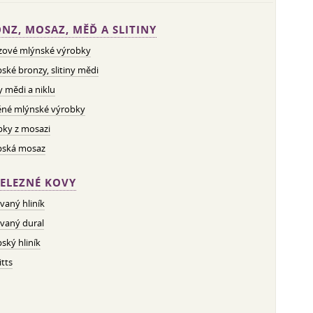
NZ, MOSAZ, MĚĎ A SLITINY
zové mlýnské výrobky
ské bronzy, slitiny mědi
ny mědi a niklu
né mlýnské výrobky
bky z mosazi
pská mosaz
ELEZNÉ KOVY
vaný hliník
vaný dural
ský hliník
tts