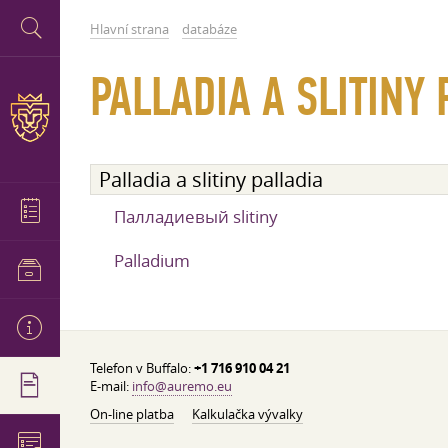
Hlavní strana
databáze
PALLADIA A SLITINY 
Palladia a slitiny palladia
Палладиевый slitiny
Palladium
Telefon v Buffalo:
+1 716 910 04 21
E-mail:
info@auremo.eu
On-line platba
Kalkulačka vývalky