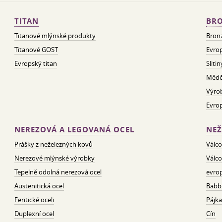
TITAN
BRO
Titanové mlýnské produkty
Bron
Titanové GOST
Evrop
Evropský titan
Sliti
Mědě
Výro
Evro
NEREZOVÁ A LEGOVANÁ OCEL
NEŽ
Prášky z neželezných kovů
Válco
Nerezové mlýnské výrobky
Válco
Tepelně odolná nerezová ocel
evrop
Austenitická ocel
Babbi
Feritické oceli
Pájka
Duplexní ocel
Cín