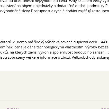
vanou ocel, dnešní nejvýhodnější cena. Vždy skladem velký výbě
, cena závisí na objem objednávky a dodatečné dodací podmínky 
výhodněné slevy Dostupnost a rychlé dodání zajišťují zastoupení
u faktorů. Auremo má široký výběr válcované duplexní oceli 1.441
dmínek, cena je dána technologickými vlastnostmi výroby bez zah
tů, na kterých závisí výkon a spolehlivost budoucího zařízení.
jsou zobrazeny veškeré informace o zboží. Velkoobchody získáva