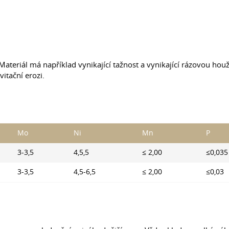
ateriál má například vynikající tažnost a vynikající rázovou houž
vitační erozi.
Mo
Ni
Mn
P
3-3,5
4,5,5
≤ 2,00
≤0,035
3-3,5
4,5-6,5
≤ 2,00
≤0,03