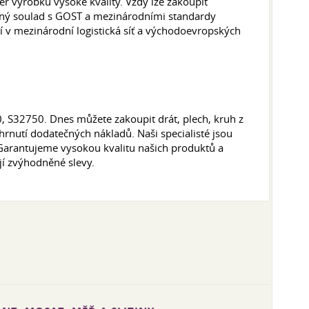
r výrobků vysoké kvality. Vždy lze zakoupit
Plný soulad s GOST a mezinárodními standardy
 v mezinárodní logistická síť a východoevropských
0, S32750. Dnes můžete zakoupit drát, plech, kruh z
rnutí dodatečných nákladů. Naši specialisté jsou
 Garantujeme vysokou kvalitu našich produktů a
jí zvýhodněné slevy.