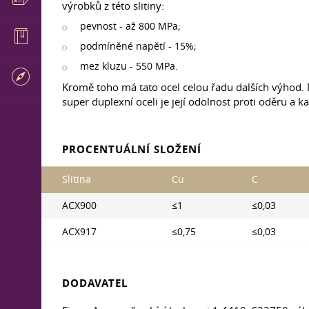
výrobků z této slitiny:
pevnost - až 800 MPa;
podmíněné napětí - 15%;
mez kluzu - 550 MPa.
Kromě toho má tato ocel celou řadu dalších výhod. M
super duplexní oceli je její odolnost proti oděru a ka
PROCENTUÁLNÍ SLOŽENÍ
Slitina
Cu
C
ACX900
≤1
≤0,03
ACX917
≤0,75
≤0,03
DODAVATEL