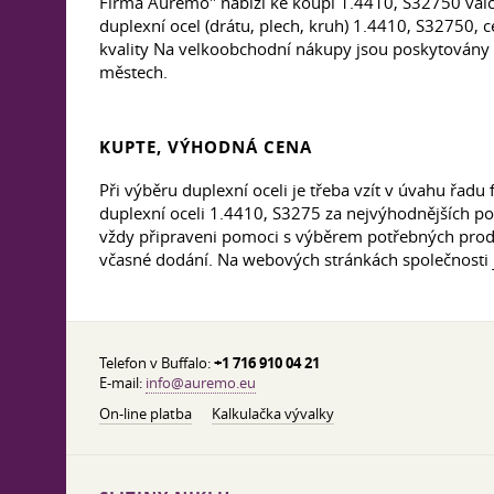
Firma Auremo" nabízí ke koupi 1.4410, S32750 válco
duplexní ocel (drátu, plech, kruh) 1.4410, S32750
kvality Na velkoobchodní nákupy jsou poskytovány z
městech.
KUPTE, VÝHODNÁ CENA
Při výběru duplexní oceli je třeba vzít v úvahu řad
duplexní oceli 1.4410, S3275 za nejvýhodnějších po
vždy připraveni pomoci s výběrem potřebných produk
včasné dodání. Na webových stránkách společnosti 
Telefon v Buffalo:
+1 716 910 04 21
E-mail:
info@auremo.eu
On-line platba
Kalkulačka vývalky