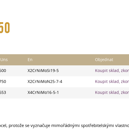
50
 Uns
En
Objednat
500
X2CrNiMoSi19-5
Koupit sklad, zko
750
X2CrNiMoN25-7-4
Koupit sklad, zko
653
X4CrNiMo16-5-1
Koupit sklad, zko
 ocel, protože se vyznačuje mimořádnými spotřebitelskými vlast