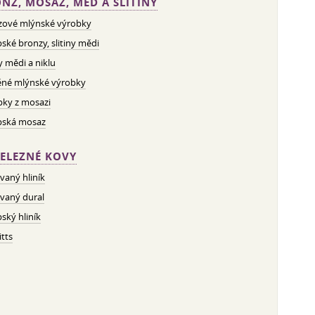
NZ, MOSAZ, MĚĎ A SLITINY
zové mlýnské výrobky
ské bronzy, slitiny mědi
ny mědi a niklu
né mlýnské výrobky
bky z mosazi
pská mosaz
ELEZNÉ KOVY
vaný hliník
vaný dural
ský hliník
tts