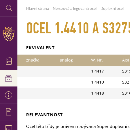
Hlavní strana
Nerezová a legovaná ocel
Duplexní ocel
OCEL 1.4410 A S327
EKVIVALENT
značka
analog
W. Nr.
Aisi
1.4417
S31
1.4410
S32
1.4418
S31
RELEVANTNOST
Ocel této třídy je právem nazývána Super duplexní