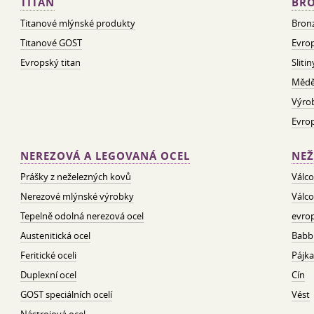
TITAN
BRO
Titanové mlýnské produkty
Bron
Titanové GOST
Evrop
Evropský titan
Sliti
Mědě
Výro
Evro
NEREZOVÁ A LEGOVANÁ OCEL
NEŽ
Prášky z neželezných kovů
Válco
Nerezové mlýnské výrobky
Válco
Tepelně odolná nerezová ocel
evrop
Austenitická ocel
Babbi
Feritické oceli
Pájka
Duplexní ocel
Cín
GOST speciálních ocelí
Vést