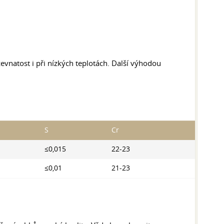
evnatost i při nízkých teplotách. Další výhodou
S
Cr
≤0,015
22-23
≤0,01
21-23