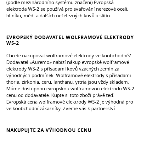
(podle mezinárodního systému značení) Evropská
elektroda WS-2 se používá pro svařování nerezové oceli,
hliníku, mědi a dalších neželezných kovů a slitin.
EVROPSKÝ DODAVATEL WOLFRAMOVÉ ELEKTRODY
WS-2
Chcete nakupovat wolframové elektrody velkoobchodně?
Dodavatel «Auremo» nabízí nákup evropské wolframové
elektrody WS-2 s přísadami kovů vzácných zemin za
výhodných podmínek. Wolframové elektrody s přísadami
thoria, zirkonia, ceru, lanthanu, yttria jsou vždy skladem.
Máme dostupnou evropskou wolframovou elektrodu WS-2
cenu od dodavatele. Kupte si toto zboží právě teď.
Evropská cena wolframové elektrody WS-2 je výhodná pro
velkoobchodní zákazníky. Zveme vás k partnerství.
NAKUPUJTE ZA VÝHODNOU CENU