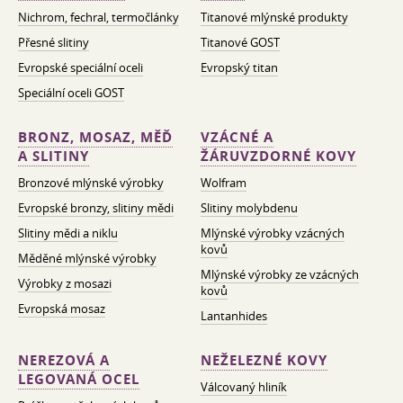
Nichrom, fechral, termočlánky
Titanové mlýnské produkty
Přesné slitiny
Titanové GOST
Evropské speciální oceli
Evropský titan
Speciální oceli GOST
BRONZ, MOSAZ, MĚĎ
VZÁCNÉ A
A SLITINY
ŽÁRUVZDORNÉ KOVY
Bronzové mlýnské výrobky
Wolfram
Evropské bronzy, slitiny mědi
Slitiny molybdenu
Slitiny mědi a niklu
Mlýnské výrobky vzácných
kovů
Měděné mlýnské výrobky
Mlýnské výrobky ze vzácných
Výrobky z mosazi
kovů
Evropská mosaz
Lantanhides
NEREZOVÁ A
NEŽELEZNÉ KOVY
LEGOVANÁ OCEL
Válcovaný hliník