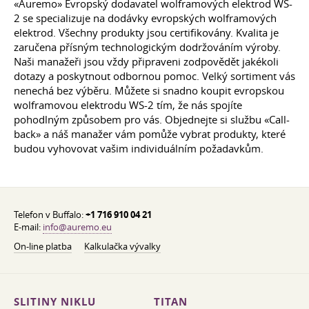
«Auremo» Evropský dodavatel wolframových elektrod WS-
2 se specializuje na dodávky evropských wolframových
elektrod. Všechny produkty jsou certifikovány. Kvalita je
zaručena přísným technologickým dodržováním výroby.
Naši manažeři jsou vždy připraveni zodpovědět jakékoli
dotazy a poskytnout odbornou pomoc. Velký sortiment vás
nenechá bez výběru. Můžete si snadno koupit evropskou
wolframovou elektrodu WS-2 tím, že nás spojíte
pohodlným způsobem pro vás. Objednejte si službu «Call-
back» a náš manažer vám pomůže vybrat produkty, které
budou vyhovovat vašim individuálním požadavkům.
Telefon v Buffalo:
+1 716 910 04 21
E-mail:
info@auremo.eu
On-line platba
Kalkulačka vývalky
SLITINY NIKLU
TITAN